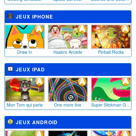
JEUX IPHONE
Draw In
Hasbro Arcade
Pinball Rocks
JEUX IPAD
Mon Tom qui parle
One more line
Super Stickman Golf 2
JEUX ANDROID