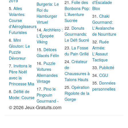
2019
Folie des
d'Escalade
Burgeria: Le
Ailes
Bonbons Pop:
Blox
Roi du
Volantes:
L'Aventure
Hamburger
Chaki
Course
Sucrée
Virtuel
Gourmand:
d'Aéroglisseurs
Donuts
L'Avalanche
ArchHero :
Futuristes
Gourmands:
de Nourriture
L'Épopée
Mini
Le Défi Sucré
Viking
Ruée
Glouton: Le
La Fosse
Armée:
Délices
Puzzle
du Pain Grillé
L'Assaut
Glacés Félin
Dévoreur
Tactique
Créateur
Puzzle
Invitons le
de
Publicité
Voitures
Père Noël
Chaussures à
Allemandes
CGU
avec la
Talons Hauts
Vintage
Données
Princesse Mia
Opération
Pino le
personnelles
Défilé de
Rigolote de la
Pingouin
Mode: Course
Gorge
Gourmand -
© 2026 Jeux-Gratuits.com