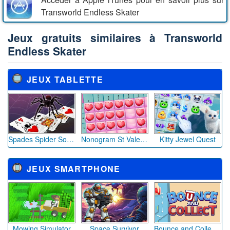
Transworld Endless Skater
Jeux gratuits similaires à Transworld
Endless Skater
JEUX TABLETTE
Spades Spider Solitaire
Nonogram St Valentin
Kitty Jewel Quest
JEUX SMARTPHONE
Mowing Simulator
Space Survivor
Bounce and Collect 2