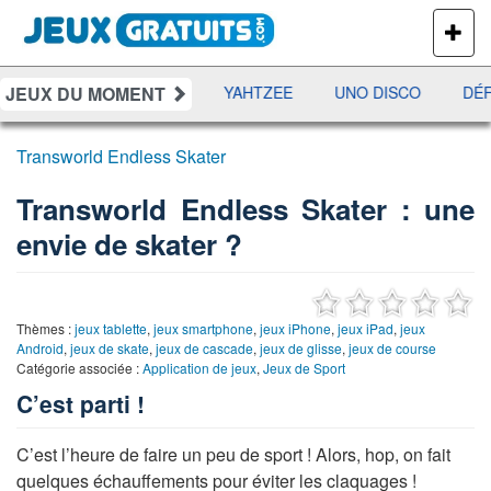
PLUS
DE
JEUX
JEUX DU MOMENT
S
RAMI
JETX
YAHTZEE
UNO DISCO
DÉFI
Transworld Endless Skater
Transworld Endless Skater : une
envie de skater ?
Thèmes :
jeux tablette
,
jeux smartphone
,
jeux iPhone
,
jeux iPad
,
jeux
Android
,
jeux de skate
,
jeux de cascade
,
jeux de glisse
,
jeux de course
Catégorie associée :
Application de jeux
,
Jeux de Sport
C’est parti !
C’est l’heure de faire un peu de sport ! Alors, hop, on fait
quelques échauffements pour éviter les claquages !