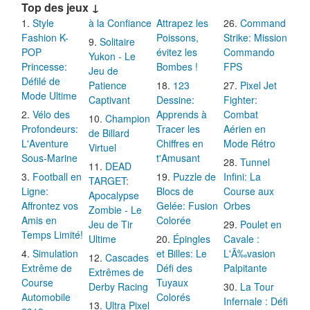
Top des jeux ↓
Style
à la Confiance
Attrapez les
Command
Fashion K-
Poissons,
Strike: Mission
Solitaire
POP
évitez les
Commando
Yukon - Le
Princesse:
Bombes !
FPS
Jeu de
Défilé de
Patience
123
Pixel Jet
Mode Ultime
Captivant
Dessine:
Fighter:
Vélo des
Apprends à
Combat
Champion
Profondeurs:
Tracer les
Aérien en
de Billard
L'Aventure
Chiffres en
Mode Rétro
Virtuel
Sous-Marine
t'Amusant
Tunnel
DEAD
Football en
Puzzle de
Infini: La
TARGET:
Ligne:
Blocs de
Course aux
Apocalypse
Affrontez vos
Gelée: Fusion
Orbes
Zombie - Le
Amis en
Colorée
Jeu de Tir
Poulet en
Temps Limité!
Ultime
Épingles
Cavale :
Simulation
et Billes: Le
L'Ã‰vasion
Cascades
Extrême de
Défi des
Palpitante
Extrêmes de
Course
Tuyaux
Derby Racing
La Tour
Automobile
Colorés
Infernale : Défi
Ultra Pixel