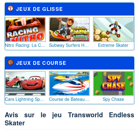
JEUX DE GLISSE
Nitro Racing: La Course Ultime de Vitesse
Subway Surfers Havana
Extreme Skater
JEUX DE COURSE
Cars Lightning Speed
Course de Bateaux Extrême
Spy Chase
Avis sur le jeu Transworld Endless
Skater