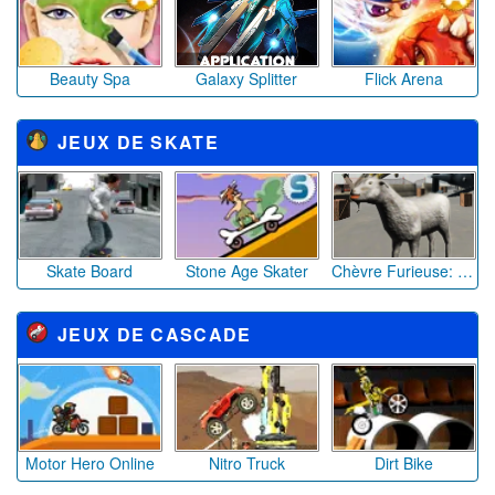
Beauty Spa
Galaxy Splitter
Flick Arena
JEUX DE SKATE
Skate Board
Stone Age Skater
Chèvre Furieuse: Carnage Animal Sauvage 2020
JEUX DE CASCADE
Motor Hero Online
Nitro Truck
Dirt Bike