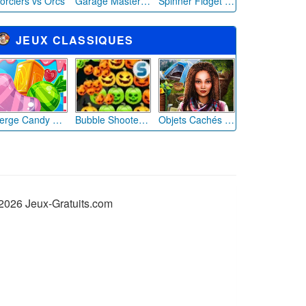
orciers vs Orcs
Garage Master Nuts
Spinner Fidget Challenge: Le Défi de la Toupie Anti-Stress
JEUX CLASSIQUES
Merge Candy Saga
Bubble Shooter Halloween
Objets Cachés Pique-Nique Romantique
2026 Jeux-Gratuits.com