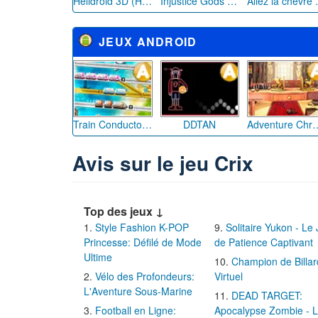
Helidroid 3D (Hélicoptère RC)
Injustice Gods among us
Allez l
JEUX ANDROID
Train Conductor 2
DDTAN
Adventure 
Avis sur le jeu Crix
Top des jeux ↓
Style Fashion K-POP
Solitaire Yukon - Le
Princesse: Défilé de Mode
de Patience Captivant
Ultime
Champion de Billar
Vélo des Profondeurs:
Virtuel
L'Aventure Sous-Marine
DEAD TARGET:
Football en Ligne:
Apocalypse Zombie - 