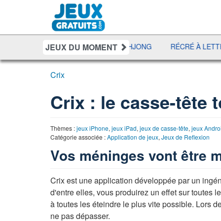
JEUX DU MOMENT
UNO DISCO
DÉFI MAHJONG
RÉCRÉ À LETTRES
Crix
Crix : le casse-tête 
Thèmes :
jeux iPhone
,
jeux iPad
,
jeux de casse-tête
,
jeux Andro
Catégorie associée :
Application de jeux
,
Jeux de Reflexion
Vos méninges vont être m
Crix est une application développée par un ingén
d'entre elles, vous produirez un effet sur toutes l
à toutes les éteindre le plus vite possible. Lor
ne pas dépasser.