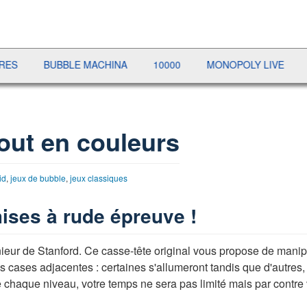
BUBBLE MACHINA
10000
MONOPOLY LIVE
PRÉSI
tout en couleurs
id
,
jeux de bubble
,
jeux classiques
ises à rude épreuve !
ieur de Stanford. Ce casse-tête original vous propose de manipu
es cases adjacentes : certaines s'allumeront tandis que d'autres, 
s de chaque niveau, votre temps ne sera pas limité mais par cont