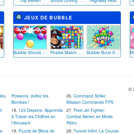
a chèvre ! Go goat !
Top eleven
School Driving 3D
Highway Heat
S
JEUX DE BUBBLE
Chronicles
Bubble Shooter entre Amis
Pirates Match: Le Trésor Perdu
Bubble Burst Saga
© 
 Jeu
Poissons, évitez les
Command Strike:
Bombes !
Mission Commando FPS
d
123 Dessine: Apprends
Pixel Jet Fighter:
à Tracer les Chiffres en
Combat Aérien en Mode
t'Amusant
Rétro
Le
Puzzle de Blocs de
Tunnel Infini: La Course