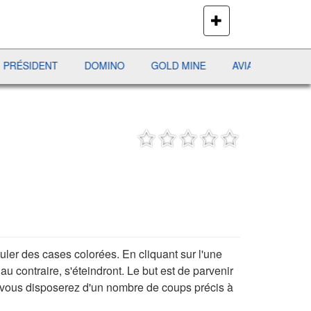
PLUS
DE
JEUX
DENT
DOMINO
GOLD MINE
AVIATOR
JEWEL PU
ler des cases colorées. En cliquant sur l'une
au contraire, s'éteindront. Le but est de parvenir
re vous disposerez d'un nombre de coups précis à