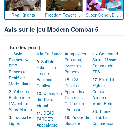
Rival Knights
Freedom Tower : the Invasion
Super Clone 3D: Mission Infiltration
Avis sur le jeu Modern Combat 5
Top des jeux ↓
Style
à la Confiance
Attrapez les
Command
Fashion K-
Poissons,
Strike: Mission
Solitaire
POP
évitez les
Commando
Yukon - Le
Princesse:
Bombes !
FPS
Jeu de
Défilé de
Patience
123
Pixel Jet
Mode Ultime
Captivant
Dessine:
Fighter:
Vélo des
Apprends à
Combat
Champion
Profondeurs:
Tracer les
Aérien en
de Billard
L'Aventure
Chiffres en
Mode Rétro
Virtuel
Sous-Marine
t'Amusant
Tunnel
DEAD
Football en
Puzzle de
Infini: La
TARGET:
Ligne:
Blocs de
Course aux
Apocalypse