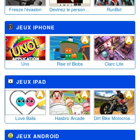
Freeze l'évasion
Devinez le personnage
RunBot
JEUX IPHONE
Uno
Rise of Blobs
Clarc Lite
JEUX IPAD
Love Balls
Hasbro Arcade
Dirt Bike Motocross Rally
JEUX ANDROID