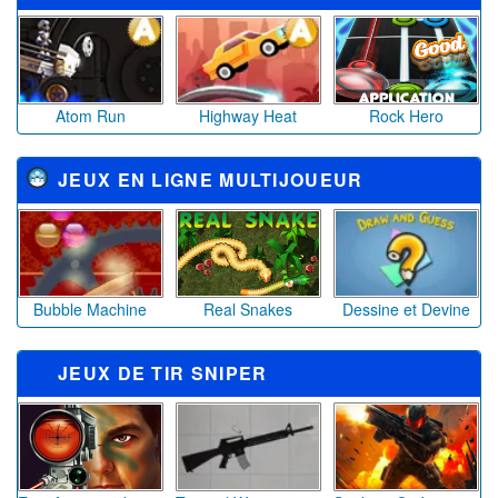
Atom Run
Highway Heat
Rock Hero
JEUX EN LIGNE MULTIJOUEUR
Bubble Machine
Real Snakes
Dessine et Devine
JEUX DE TIR SNIPER