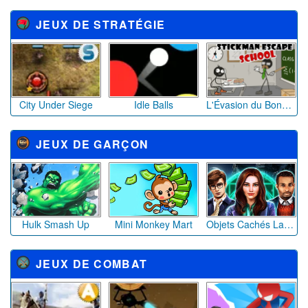
JEUX DE STRATÉGIE
City Under Siege
Idle Balls
L'Évasion du Bonhomme Bâton : Mission École Buissonnière
JEUX DE GARÇON
Hulk Smash Up
Mini Monkey Mart
Objets Cachés La Maison de l'Occulte
JEUX DE COMBAT