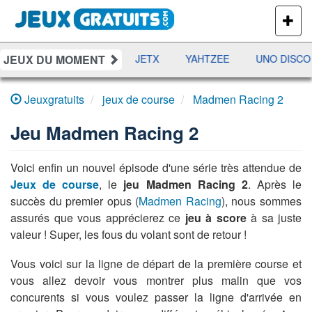
PLUS
DE
JEUX
JEUX DU MOMENT
DAMES
RAMI
JETX
YAHTZEE
UNO DISCO
Jeuxgratuits
jeux de course
Madmen Racing 2
Jeu
Madmen Racing 2
Voici enfin un nouvel épisode d'une série très attendue de
Jeux de course
, le
jeu Madmen Racing 2
. Après le
succès du premier opus (
Madmen Racing
), nous sommes
assurés que vous apprécierez ce
jeu à score
à sa juste
valeur ! Super, les fous du volant sont de retour !
Vous voici sur la ligne de départ de la première course et
vous allez devoir vous montrer plus malin que vos
concurents si vous voulez passer la ligne d'arrivée en