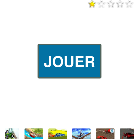
JOUER