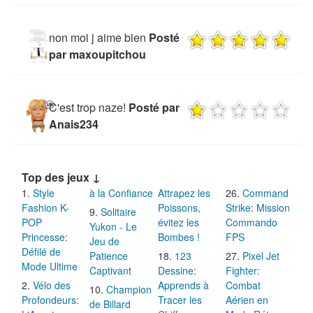
non moi j aime bien
Posté
par maxoupitchou
C'est trop naze!
Posté par
Anais234
Top des jeux ↓
Style
à la Confiance
Attrapez les
Command
Fashion K-
Poissons,
Strike: Mission
Solitaire
POP
évitez les
Commando
Yukon - Le
Princesse:
Bombes !
FPS
Jeu de
Défilé de
Patience
123
Pixel Jet
Mode Ultime
Captivant
Dessine:
Fighter:
Vélo des
Apprends à
Combat
Champion
Profondeurs:
Tracer les
Aérien en
de Billard