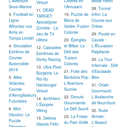
L'Aventure
Chiffres en
Mode Rétro
Virtuel
Sous-Marine
t'Amusant
Tunnel
DEAD
Football en
Puzzle de
Infini: La
TARGET:
Ligne:
Blocs de
Course aux
Apocalypse
Affrontez vos
Gelée: Fusion
Orbes
Zombie - Le
Amis en
Colorée
Jeu de Tir
Poulet en
Temps Limité!
Ultime
Épingles
Cavale :
Simulation
et Billes: Le
L'Ã‰vasion
Cascades
Extrême de
Défi des
Palpitante
Extrêmes de
Course
Tuyaux
Derby Racing
La Tour
Automobile
Colorés
Infernale : Défi
Ultra Pixel
2019
Folie des
d'Escalade
Burgeria: Le
Ailes
Bonbons Pop:
Blox
Roi du
Volantes:
L'Aventure
Hamburger
Chaki
Course
Sucrée
Virtuel
Gourmand:
d'Aéroglisseurs
Donuts
L'Avalanche
ArchHero :
Futuristes
Gourmands:
de Nourriture
L'Épopée
Mini
Le Défi Sucré
Viking
Ruée
Glouton: Le
La Fosse
Armée:
Délices
Puzzle
du Pain Grillé
L'Assaut
Glacés Félin
Dévoreur