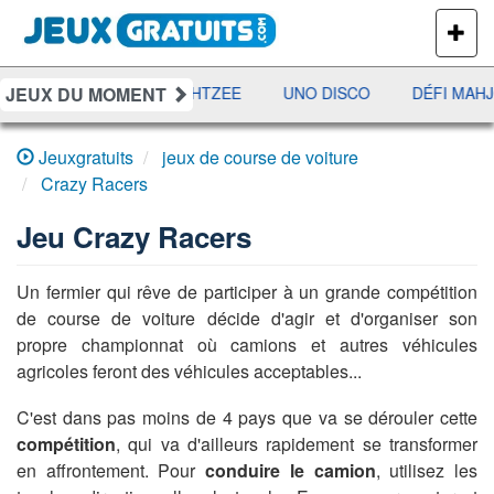
PLUS
DE
JEUX
JEUX DU MOMENT
RAMI
JETX
YAHTZEE
UNO DISCO
DÉFI MAHJ
Jeuxgratuits
jeux de course de voiture
Crazy Racers
Jeu
Crazy Racers
Un fermier qui rêve de participer à un grande compétition
de course de voiture décide d'agir et d'organiser son
propre championnat où camions et autres véhicules
agricoles feront des véhicules acceptables...
C'est dans pas moins de 4 pays que va se dérouler cette
compétition
, qui va d'ailleurs rapidement se transformer
en affrontement. Pour
conduire le camion
, utilisez les