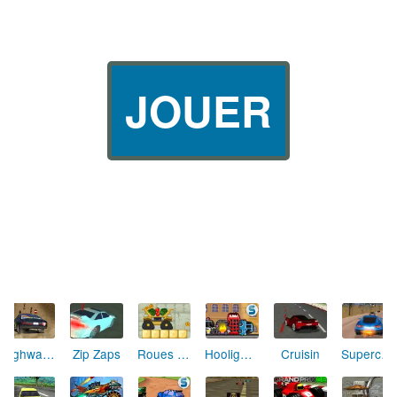
JOUER
Highway of the Dead
Zip Zaps
Roues en gelée
Hooligan Parking 2
Cruisin
Supercar Road Trip