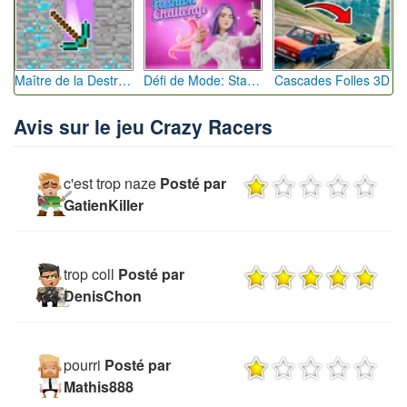
Maître de la Destruction: Fusion de Pioches
Défi de Mode: Star du Podium
Cascades Folles 3D
Avis sur le jeu Crazy Racers
c'est trop naze
Posté par
GatienKiller
trop coll
Posté par
DenisChon
pourri
Posté par
Mathis888