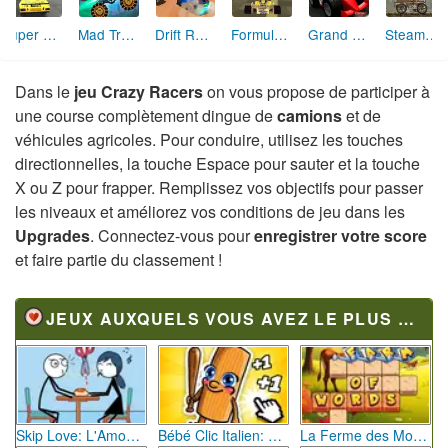
Super Rally 3D
Mad Truck Challenge
Drift Runners 3D
Formula 1 (3D)
Grand Prix Go
Steampunk Truck Race
Dans le
jeu Crazy Racers
on vous propose de participer à
une course complètement dingue de
camions
et de
véhicules agricoles. Pour conduire, utilisez les touches
directionnelles, la touche Espace pour sauter et la touche
X ou Z pour frapper. Remplissez vos objectifs pour passer
les niveaux et améliorez vos conditions de jeu dans les
Upgrades
. Connectez-vous pour
enregistrer votre score
et faire partie du classement !
JEUX AUXQUELS VOUS AVEZ LE PLUS JOUÉ
Skip Love: L'Amour en Péril
Bébé Clic Italien: La Folie des Petits Bambins
La Ferme des Mots - Cultivez votre Vocabulaire