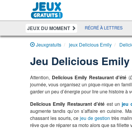
JEUX DU MOMENT
 DISCO
DÉFI MAHJONG
RÉCRÉ À LETTRES
BUBBLE
Jeuxgratuits
jeux Delicious Emily
Delic
Jeu
Delicious Emily
Attention,
Delicious Emily Restaurant d'été
(
journée, vous organisez un pique-nique en famill
garder un peu d’énergie pour lire une histoire à vo
Delicious Emily Restaurant d'été
est un
jeu d
augmente tandis qu’on s’affaire en cuisine. Ma
chassant les souris, ce
jeu de gestion
très malin
rêve que de réparer sa moto alors que sa fillette v