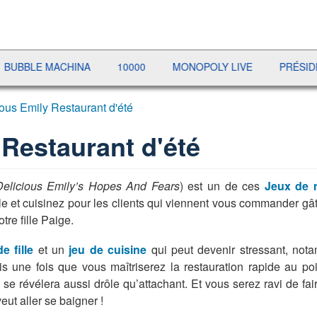
 MACHINA
10000
MONOPOLY LIVE
PRÉSIDENT
ious Emily Restaurant d'été
 Restaurant d'été
Delicious Emily’s Hopes And Fears
) est un de ces
Jeux de r
e et cuisinez pour les clients qui viennent vous commander gâte
tre fille Paige.
e fille
et un
jeu de cuisine
qui peut devenir stressant, nota
is une fois que vous maîtriserez la restauration rapide au p
 se révélera aussi drôle qu’attachant. Et vous serez ravi de fai
eut aller se baigner !