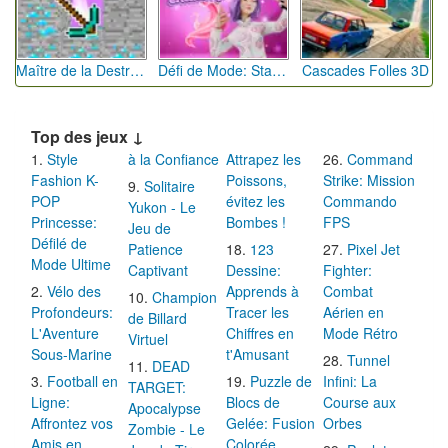
Maître de la Destruction: Fusion de Pioches
Défi de Mode: Star du Podium
Cascades Folles 3D
Top des jeux ↓
Style
à la Confiance
Attrapez les
Command
Fashion K-
Poissons,
Strike: Mission
Solitaire
POP
évitez les
Commando
Yukon - Le
Princesse:
Bombes !
FPS
Jeu de
Défilé de
Patience
123
Pixel Jet
Mode Ultime
Captivant
Dessine:
Fighter:
Vélo des
Apprends à
Combat
Champion
Profondeurs:
Tracer les
Aérien en
de Billard
L'Aventure
Chiffres en
Mode Rétro
Virtuel
Sous-Marine
t'Amusant
Tunnel
DEAD
Football en
Puzzle de
Infini: La
TARGET:
Ligne:
Blocs de
Course aux
Apocalypse
Affrontez vos
Gelée: Fusion
Orbes
Zombie - Le
Amis en
Colorée