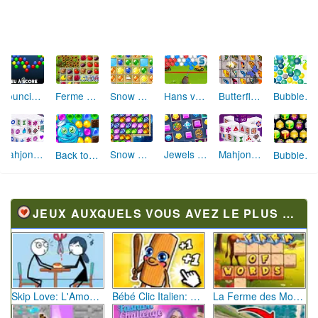
Bouncing Balls
Ferme de Rêves
Snow Queen 4
Butterfly Kyodai
Bubble Spinner 2
Hans vs Franz Bubble
Mahjongg Dimensions
Snow Queen
Jewels Blitz 4
Mahjongg Dark Dimensions
Back to Candyland 3 Sweet River
Bubble Hit Christmas
JEUX AUXQUELS VOUS AVEZ LE PLUS JOUÉ
Skip Love: L'Amour en Péril
Bébé Clic Italien: La Folie des Petits Bambins
La Ferme des Mots - Cultivez votre Vocabulaire