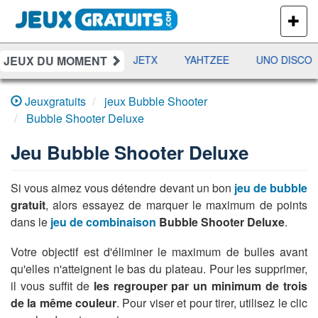
PLUS
DE
JEUX
JEUX DU MOMENT
DAMES
RAMI
JETX
YAHTZEE
UNO DISCO
Jeuxgratuits
jeux Bubble Shooter
Bubble Shooter Deluxe
Jeu
Bubble Shooter Deluxe
Si vous aimez vous détendre devant un bon
jeu de bubble
gratuit
, alors essayez de marquer le maximum de points
dans le
jeu de combinaison
Bubble Shooter Deluxe
.
Votre objectif est d'éliminer le maximum de bulles avant
qu'elles n'atteignent le bas du plateau. Pour les supprimer,
il vous suffit de
les regrouper par un minimum de trois
de la même couleur
. Pour viser et pour tirer, utilisez le clic