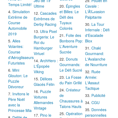
Jeu de Tir
Poulet en
Temps Limité!
Ultime
Épingles
Cavale :
Simulation
et Billes: Le
L'Ã‰vasion
Cascades
Extrême de
Défi des
Palpitante
Extrêmes de
Course
Tuyaux
Derby Racing
La Tour
Automobile
Colorés
Infernale : Défi
Ultra Pixel
2019
Folie des
d'Escalade
Burgeria: Le
Ailes
Bonbons Pop:
Blox
Roi du
Volantes:
L'Aventure
Hamburger
Chaki
Course
Sucrée
Virtuel
Gourmand:
d'Aéroglisseurs
Donuts
L'Avalanche
ArchHero :
Futuristes
Gourmands:
de Nourriture
L'Épopée
Mini
Le Défi Sucré
Viking
Ruée
Glouton: Le
La Fosse
Armée:
Délices
Puzzle
du Pain Grillé
L'Assaut
Glacés Félin
Dévoreur
Tactique
Créateur
Puzzle
Invitons le
de
Publicité
Voitures
Père Noël
Chaussures à
Allemandes
CGU
avec la
Talons Hauts
Vintage
Données
Princesse Mia
Opération
Pino le
personnelles
Défilé de