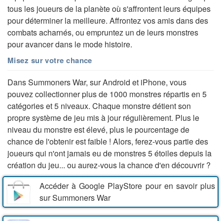
tous les joueurs de la planète où s'affrontent leurs équipes
pour déterminer la meilleure. Affrontez vos amis dans des
combats acharnés, ou empruntez un de leurs monstres
pour avancer dans le mode histoire.
Misez sur votre chance
Dans Summoners War, sur Android et iPhone, vous
pouvez collectionner plus de 1000 monstres répartis en 5
catégories et 5 niveaux. Chaque monstre détient son
propre système de jeu mis à jour régulièrement. Plus le
niveau du monstre est élevé, plus le pourcentage de
chance de l'obtenir est faible ! Alors, ferez-vous partie des
joueurs qui n'ont jamais eu de monstres 5 étoiles depuis la
création du jeu... ou aurez-vous la chance d'en découvrir ?
Accéder à Google PlayStore pour en savoir plus
sur Summoners War