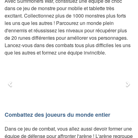
Avec Summoners War, constituez une équipe de choc
dans ce jeu de monstre pour mobile et tablette très
excitant. Collectionnez plus de 1000 monstres plus forts
les uns que les autres ! Parcourez un monde plein
d'ennemis et réussissez les niveaux pour récupérer plus
de 20 runes différentes pour améliorer vos personnages.
Lancez-vous dans des combats tous plus difficiles les uns
que les autres et formez une équipe invincible.
Précédent
Sui
Combattez des joueurs du monde entier
Dans ce jeu de combat, vous allez aussi devoir former une
équipe de défense pour affronter l'arène ! L'arène regroupe