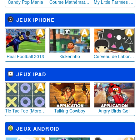
Candy Pop Mania
Course Mathématique: La Vitesse par les Chiffres
My Little Farmies mobile
JEUX IPHONE
Real Football 2013
Kickerinho
Cerveau de Laboratoire (Brain Lab)
JEUX IPAD
Tic Tac Toe (Morpion)
Talking Cowboy
Angry Birds Go!
JEUX ANDROID