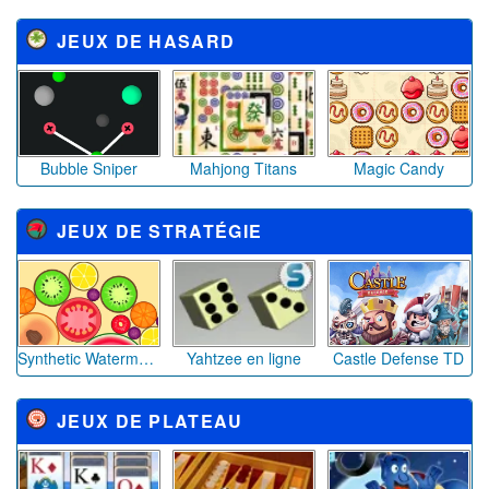
JEUX DE HASARD
Bubble Sniper
Mahjong Titans
Magic Candy
JEUX DE STRATÉGIE
Synthetic Watermelon
Yahtzee en ligne
Castle Defense TD
JEUX DE PLATEAU