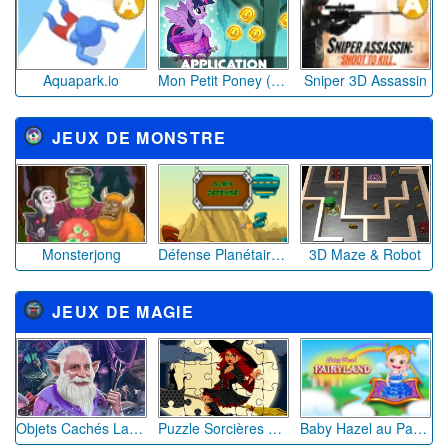
Aquapark.io
Mon Petit Poney (My little pony)
Sniper 3D Assassin
JEUX DE MONSTRE
Monsterjong
Défense Planétaire: L'Invasion Extraterrestre
3D Maze & Robot
JEUX DE MAGIE
Objets Cachés La Chambre de Magie
Puzzle Sorcières de Minuit
Baby Hazel au Pays des Fées