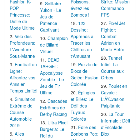
Fashion K-
Poissons,
Strike: Mission
Solitaire
POP
évitez les
Commando
Yukon - Le
Princesse:
Bombes !
FPS
Jeu de
Défilé de
Patience
123
Pixel Jet
Mode Ultime
Captivant
Dessine:
Fighter:
Vélo des
Apprends à
Combat
Champion
Profondeurs:
Tracer les
Aérien en
de Billard
L'Aventure
Chiffres en
Mode Rétro
Virtuel
Sous-Marine
t'Amusant
Tunnel
DEAD
Football en
Puzzle de
Infini: La
TARGET:
Ligne:
Blocs de
Course aux
Apocalypse
Affrontez vos
Gelée: Fusion
Orbes
Zombie - Le
Amis en
Colorée
Jeu de Tir
Poulet en
Temps Limité!
Ultime
Épingles
Cavale :
Simulation
et Billes: Le
L'Ã‰vasion
Cascades
Extrême de
Défi des
Palpitante
Extrêmes de
Course
Tuyaux
Derby Racing
La Tour
Automobile
Colorés
Infernale : Défi
Ultra Pixel
2019
Folie des
d'Escalade
Burgeria: Le
Ailes
Bonbons Pop:
Blox
Roi du