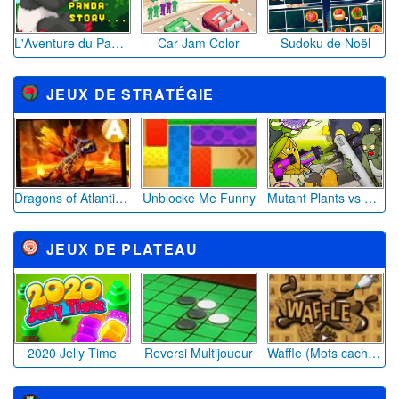
L'Aventure du Panda Mignon
Car Jam Color
Sudoku de Noël
JEUX DE STRATÉGIE
Dragons of Atlantis : Héritiers
Unblocke Me Funny
Mutant Plants vs Zombie
JEUX DE PLATEAU
2020 Jelly Time
Reversi Multijoueur
Waffle (Mots cachés)