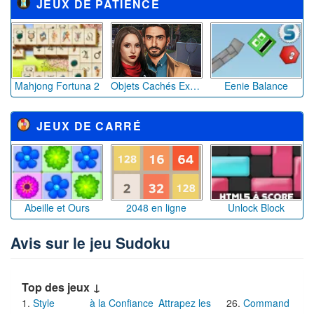
JEUX DE PATIENCE
Mahjong Fortuna 2
Objets Cachés Expérience mystérieuse
Eenie Balance
JEUX DE CARRÉ
Abeille et Ours
2048 en ligne
Unlock Block
Avis sur le jeu Sudoku
Top des jeux ↓
Style
à la Confiance
Attrapez les
Command