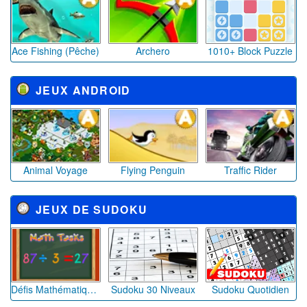
Ace Fishing (Pêche)
Archero
1010+ Block Puzzle
JEUX ANDROID
Animal Voyage
Flying Penguin
Traffic Rider
JEUX DE SUDOKU
Défis Mathématiques: Vrai ou Faux?
Sudoku 30 Niveaux
Sudoku Quotidien