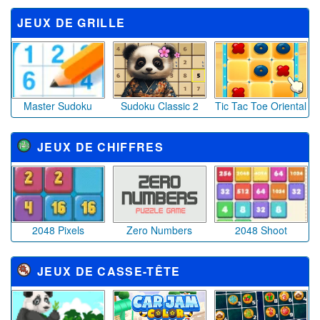
JEUX DE GRILLE
Master Sudoku
Sudoku Classic 2
Tic Tac Toe Oriental
JEUX DE CHIFFRES
2048 Pixels
Zero Numbers
2048 Shoot
JEUX DE CASSE-TÊTE