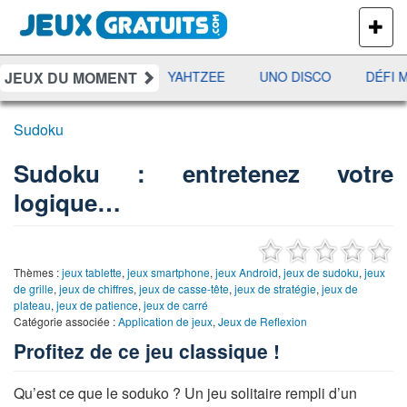
PLUS
DE
JEUX
JEUX DU MOMENT
RAMI
JETX
YAHTZEE
UNO DISCO
DÉFI M
Sudoku
Sudoku : entretenez votre
logique…
Thèmes :
jeux tablette
,
jeux smartphone
,
jeux Android
,
jeux de sudoku
,
jeux
de grille
,
jeux de chiffres
,
jeux de casse-tête
,
jeux de stratégie
,
jeux de
plateau
,
jeux de patience
,
jeux de carré
Catégorie associée :
Application de jeux
,
Jeux de Reflexion
Profitez de ce jeu classique !
Qu’est ce que le soduko ? Un jeu solitaire rempli d’un