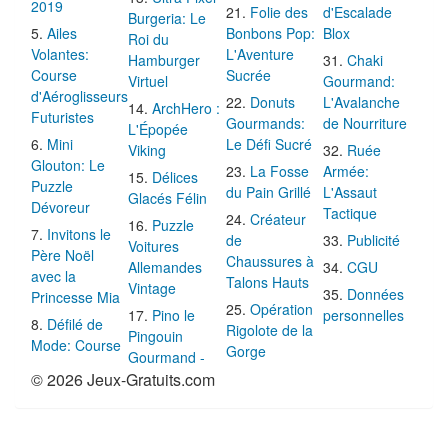
2019
Folie des
d'Escalade
Burgeria: Le
Ailes
Bonbons Pop:
Blox
Roi du
Volantes:
L'Aventure
Hamburger
Chaki
Course
Sucrée
Virtuel
Gourmand:
d'Aéroglisseurs
Donuts
L'Avalanche
ArchHero :
Futuristes
Gourmands:
de Nourriture
L'Épopée
Mini
Le Défi Sucré
Viking
Ruée
Glouton: Le
La Fosse
Armée:
Délices
Puzzle
du Pain Grillé
L'Assaut
Glacés Félin
Dévoreur
Tactique
Créateur
Puzzle
Invitons le
de
Publicité
Voitures
Père Noël
Chaussures à
Allemandes
CGU
avec la
Talons Hauts
Vintage
Données
Princesse Mia
Opération
Pino le
personnelles
Défilé de
Rigolote de la
Pingouin
Mode: Course
Gorge
Gourmand -
© 2026 Jeux-Gratuits.com