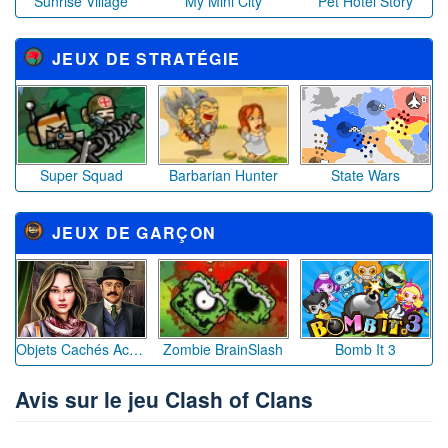
Sunrise Village
My Mini City
Pet Hotel Story
JEUX DE STRATÉGIE
Super Squad
Barbarian Hunter
State Wars
JEUX DE GARÇON
Objets Cachés Académie de Détectives
Zombie BrainSlash
Bomb It 3
Avis sur le jeu Clash of Clans