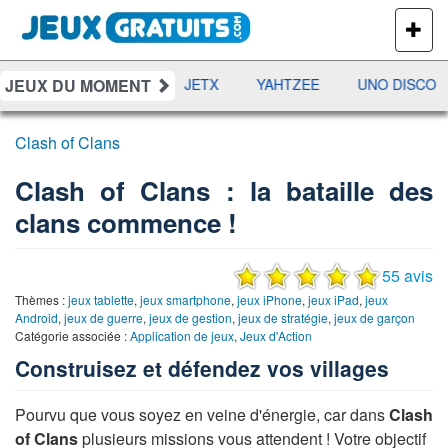
PLUS
DE
JEUX
JEUX DU MOMENT
DAMES
RAMI
JETX
YAHTZEE
UNO DISCO
Clash of Clans
Clash of Clans : la bataille des
clans commence !
55 avis
Thèmes :
jeux tablette
,
jeux smartphone
,
jeux iPhone
,
jeux iPad
,
jeux
Android
,
jeux de guerre
,
jeux de gestion
,
jeux de stratégie
,
jeux de garçon
Catégorie associée :
Application de jeux
,
Jeux d'Action
Construisez et défendez vos villages
Pourvu que vous soyez en veine d'énergie, car dans
Clash
of Clans
plusieurs missions vous attendent ! Votre objectif