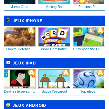
Jump On 2
Melting Ball
Princess Punt
JEUX IPHONE
Empire Defense II
Word Domination
Dr Newton the Brain Adventure
JEUX IPAD
Devinez le personnage
Sauve l'escargot
Top eleven
JEUX ANDROID