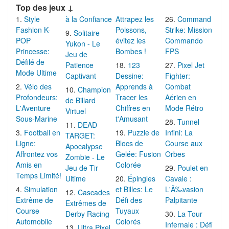
Top des jeux ↓
Style
à la Confiance
Attrapez les
Command
Fashion K-
Poissons,
Strike: Mission
Solitaire
POP
évitez les
Commando
Yukon - Le
Princesse:
Bombes !
FPS
Jeu de
Défilé de
Patience
123
Pixel Jet
Mode Ultime
Captivant
Dessine:
Fighter:
Vélo des
Apprends à
Combat
Champion
Profondeurs:
Tracer les
Aérien en
de Billard
L'Aventure
Chiffres en
Mode Rétro
Virtuel
Sous-Marine
t'Amusant
Tunnel
DEAD
Football en
Puzzle de
Infini: La
TARGET:
Ligne:
Blocs de
Course aux
Apocalypse
Affrontez vos
Gelée: Fusion
Orbes
Zombie - Le
Amis en
Colorée
Jeu de Tir
Poulet en
Temps Limité!
Ultime
Épingles
Cavale :
Simulation
et Billes: Le
L'Ã‰vasion
Cascades
Extrême de
Défi des
Palpitante
Extrêmes de
Course
Tuyaux
Derby Racing
La Tour
Automobile
Colorés
Infernale : Défi
Ultra Pixel