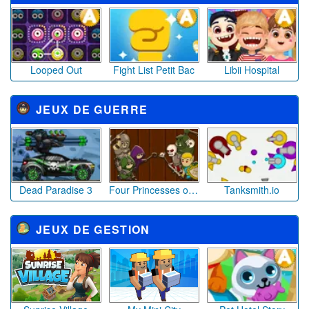
Looped Out
Fight List Petit Bac
Libii Hospital
JEUX DE GUERRE
Dead Paradise 3
Four Princesses of King Zentibold
Tanksmith.io
JEUX DE GESTION