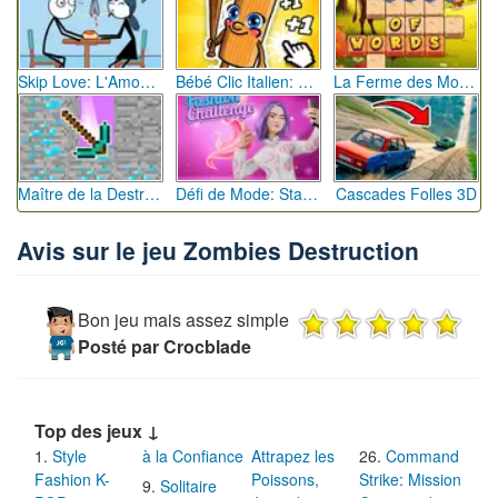
Skip Love: L'Amour en Péril
Bébé Clic Italien: La Folie des Petits Bambins
La Ferme des Mots - Cultivez votre Vocabulaire
Maître de la Destruction: Fusion de Pioches
Défi de Mode: Star du Podium
Cascades Folles 3D
Avis sur le jeu Zombies Destruction
Bon jeu mais assez simple
Posté par Crocblade
Top des jeux ↓
Style
à la Confiance
Attrapez les
Command
Fashion K-
Poissons,
Strike: Mission
Solitaire