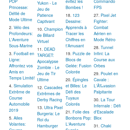
POP
évitez les
Commando
Yukon - Le
Princesse:
Bombes !
FPS
Jeu de
Défilé de
Patience
123
Pixel Jet
Mode Ultime
Captivant
Dessine:
Fighter:
Vélo des
Apprends à
Combat
Champion
Profondeurs:
Tracer les
Aérien en
de Billard
L'Aventure
Chiffres en
Mode Rétro
Virtuel
Sous-Marine
t'Amusant
Tunnel
DEAD
Football en
Puzzle de
Infini: La
TARGET:
Ligne:
Blocs de
Course aux
Apocalypse
Affrontez vos
Gelée: Fusion
Orbes
Zombie - Le
Amis en
Colorée
Jeu de Tir
Poulet en
Temps Limité!
Ultime
Épingles
Cavale :
Simulation
et Billes: Le
L'Ã‰vasion
Cascades
Extrême de
Défi des
Palpitante
Extrêmes de
Course
Tuyaux
Derby Racing
La Tour
Automobile
Colorés
Infernale : Défi
Ultra Pixel
2019
Folie des
d'Escalade
Burgeria: Le
Ailes
Bonbons Pop:
Blox
Roi du
Volantes:
L'Aventure
Hamburger
Chaki