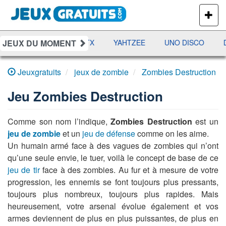
PLUS
DE
JEUX
JEUX DU MOMENT
AMES
RAMI
JETX
YAHTZEE
UNO DISCO
D
Jeuxgratuits
jeux de zombie
Zombies Destruction
Jeu
Zombies Destruction
Comme son nom l’indique,
Zombies Destruction
est un
jeu de zombie
et un
jeu de défense
comme on les aime.
Un humain armé face à des vagues de zombies qui n’ont
qu’une seule envie, le tuer, voilà le concept de base de ce
jeu de tir
face à des zombies. Au fur et à mesure de votre
progression, les ennemis se font toujours plus pressants,
toujours plus nombreux, toujours plus rapides. Mais
heureusement, votre arsenal évolue également et vos
armes deviennent de plus en plus puissantes, de plus en