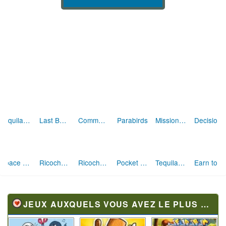
Last Battle
Tequila Zombies
Commando Defense
Parabirds
Mission Mars
Decision 2 : New City
Space Bounty
Ricochet Kills
Ricochet Kills 3 (level pack)
Pocket Platoon
Tequila Zombies 2
Earn to die 2 : Exodus
JEUX AUXQUELS VOUS AVEZ LE PLUS JOUÉ