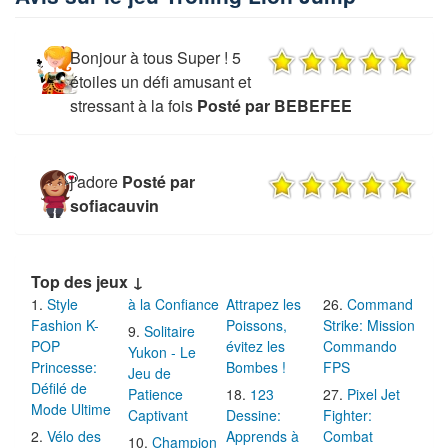
Bonjour à tous Super ! 5
étoiles un défi amusant et
stressant à la fois
Posté par BEBEFEE
j'adore
Posté par
sofiacauvin
Top des jeux ↓
Style
à la Confiance
Attrapez les
Command
Fashion K-
Poissons,
Strike: Mission
Solitaire
POP
évitez les
Commando
Yukon - Le
Princesse:
Bombes !
FPS
Jeu de
Défilé de
Patience
123
Pixel Jet
Mode Ultime
Captivant
Dessine:
Fighter:
Vélo des
Apprends à
Combat
Champion