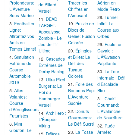
Profondeurs:
Tracer les
Aérien en
de Billard
L'Aventure
Chiffres en
Mode Rétro
Virtuel
Sous-Marine
t'Amusant
Tunnel
DEAD
Football en
Puzzle de
Infini: La
TARGET:
Ligne:
Blocs de
Course aux
Apocalypse
Affrontez vos
Gelée: Fusion
Orbes
Zombie - Le
Amis en
Colorée
Jeu de Tir
Poulet en
Temps Limité!
Ultime
Épingles
Cavale :
Simulation
et Billes: Le
L'Ã‰vasion
Cascades
Extrême de
Défi des
Palpitante
Extrêmes de
Course
Tuyaux
Derby Racing
La Tour
Automobile
Colorés
Infernale : Défi
Ultra Pixel
2019
Folie des
d'Escalade
Burgeria: Le
Ailes
Bonbons Pop:
Blox
Roi du
Volantes:
L'Aventure
Hamburger
Chaki
Course
Sucrée
Virtuel
Gourmand:
d'Aéroglisseurs
Donuts
L'Avalanche
ArchHero :
Futuristes
Gourmands:
de Nourriture
L'Épopée
Mini
Le Défi Sucré
Viking
Ruée
Glouton: Le
La Fosse
Armée:
Délices