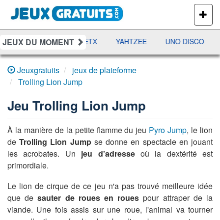
PLUS
DE
JEUX
JEUX DU MOMENT
DAMES
RAMI
JETX
YAHTZEE
UNO DISCO
Jeuxgratuits
jeux de plateforme
Trolling Lion Jump
Jeu
Trolling Lion Jump
À la manière de la petite flamme du jeu
Pyro Jump
, le lion
de
Trolling Lion Jump
se donne en spectacle en jouant
les acrobates. Un
jeu d'adresse
où la dextérité est
primordiale.
Le lion de cirque de ce jeu n'a pas trouvé meilleure idée
que de
sauter de roues en roues
pour attraper de la
viande. Une fois assis sur une roue, l'animal va tourner