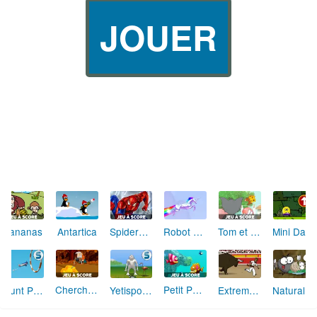
JOUER
Gyroball
Dillo Hills
Mission Noisette
Bimmin
Cave Panik
Pêche aux Poissons-Clowns
Amazing Sheriff
Duck Tub Battle
Bee-Do Minion
Cours l'oiseau
Jack Haricot
Hyper Tunnel