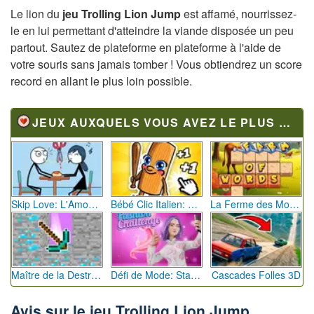
Le lion du
jeu Trolling Lion Jump
est affamé, nourrissez-
le en lui permettant d'atteindre la viande disposée un peu
partout. Sautez de plateforme en plateforme à l'aide de
votre souris sans jamais tomber ! Vous obtiendrez un score
record en allant le plus loin possible.
JEUX AUXQUELS VOUS AVEZ LE PLUS JOUÉ
Skip Love: L'Amour en Péril
Bébé Clic Italien: La Folie des Petits Bambins
La Ferme des Mots - Cultivez votre Vocabulaire
Maître de la Destruction: Fusion de Pioches
Défi de Mode: Star du Podium
Cascades Folles 3D
Avis sur le jeu Trolling Lion Jump