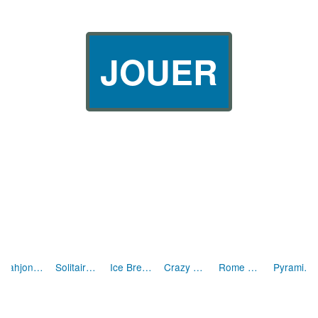
JOUER
Mahjong Solitaire
Solitaire Crescent
Ice Breakers
Crazy Cube
Rome Puzzle
Pyramid Solitaire Ancient Egypt