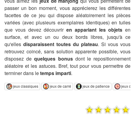
vous aimez les
jeux de mahjong
qui vous permettent de
passer un bon moment, vous apprécierez les différentes
facettes de ce jeu qui dispose aléatoirement les pièces
variées (avec plusieurs exemplaires identiques) en tuiles
que vous devez découvrir
en appariant les objets
en
surface, et avec un ou deux bords libres, jusqu'à ce
qu'elles
disparaissent toutes du plateau
. Si vous vous
retrouvez coincé, sans solution apparente possible, vous
disposez de
quelques bonus
dont le repositionnement
aléatoire et les astuces. Bref, tout pour vous permettre de
terminer dans le
temps imparti
.
jeux classiques
jeux de carré
jeux de patience
jeux de 