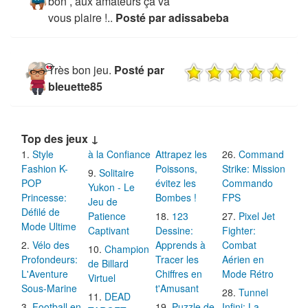
bon , aux amateurs ça va
vous plaire !..
Posté par adissabeba
Très bon jeu.
Posté par
bleuette85
Top des jeux ↓
Style
à la Confiance
Attrapez les
Command
Fashion K-
Poissons,
Strike: Mission
Solitaire
POP
évitez les
Commando
Yukon - Le
Princesse:
Bombes !
FPS
Jeu de
Défilé de
Patience
123
Pixel Jet
Mode Ultime
Captivant
Dessine:
Fighter:
Vélo des
Apprends à
Combat
Champion
Profondeurs:
Tracer les
Aérien en
de Billard
L'Aventure
Chiffres en
Mode Rétro
Virtuel
Sous-Marine
t'Amusant
Tunnel
DEAD
Football en
Puzzle de
Infini: La