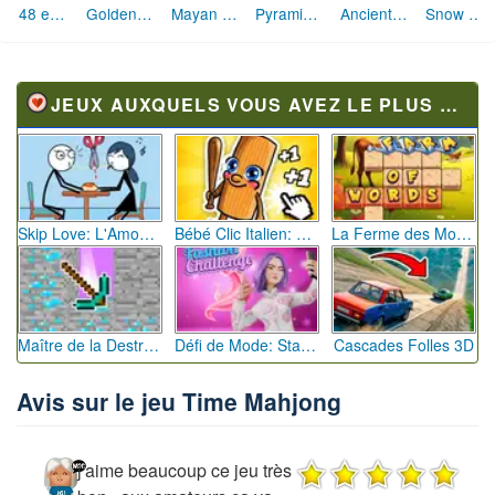
2048 en ligne
Golden Réussite
Mayan Caves
Pyramide Solitaire
Ancient Maya Treasures
Snow Queen 4
JEUX AUXQUELS VOUS AVEZ LE PLUS JOUÉ
Skip Love: L'Amour en Péril
Bébé Clic Italien: La Folie des Petits Bambins
La Ferme des Mots - Cultivez votre Vocabulaire
Maître de la Destruction: Fusion de Pioches
Défi de Mode: Star du Podium
Cascades Folles 3D
Avis sur le jeu Time Mahjong
j'aime beaucoup ce jeu très