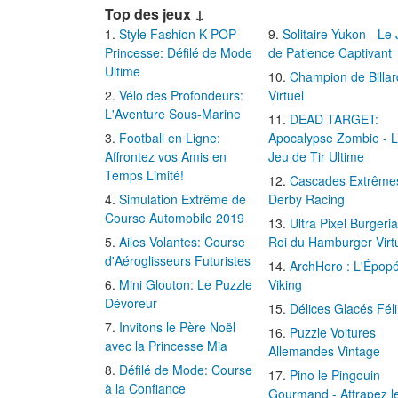
Top des jeux ↓
Style Fashion K-POP
Solitaire Yukon - Le
Princesse: Défilé de Mode
de Patience Captivant
Ultime
Champion de Billar
Vélo des Profondeurs:
Virtuel
L'Aventure Sous-Marine
DEAD TARGET:
Football en Ligne:
Apocalypse Zombie - 
Affrontez vos Amis en
Jeu de Tir Ultime
Temps Limité!
Cascades Extrême
Simulation Extrême de
Derby Racing
Course Automobile 2019
Ultra Pixel Burgeria
Ailes Volantes: Course
Roi du Hamburger Virt
d'Aéroglisseurs Futuristes
ArchHero : L'Épop
Mini Glouton: Le Puzzle
Viking
Dévoreur
Délices Glacés Fél
Invitons le Père Noël
Puzzle Voitures
avec la Princesse Mia
Allemandes Vintage
Défilé de Mode: Course
Pino le Pingouin
à la Confiance
Gourmand - Attrapez l