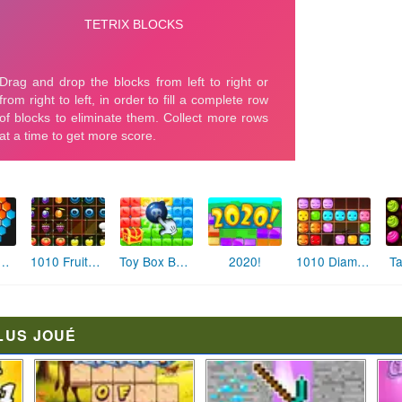
xagon Pals
1010 Fruits Farming
Toy Box Bomb
2020!
1010 Diamonds Rush
Ta
LUS JOUÉ