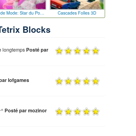
Défi de Mode: Star du Podium
Cascades Folles 3D
Tetrix Blocks
re longtemps
Posté par
par lofgames
^^
Posté par mozinor