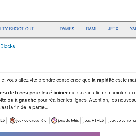
OT OUT
DAMES
RAMI
JETX
YAHTZEE
x Blocks
e
et vous allez vite prendre conscience que
la rapidité
est le ma
res de blocs pour les éliminer
du plateau afin de cumuler un 
oite ou à gauche
pour réaliser les lignes. Attention, les nouvea
st la fin de la partie...
ML5
jeux de casse-tête
jeux de tetris
jeux HTML5
jeux de combina