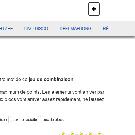
PLUS
DE
JEUX
UNO DISCO
DÉFI MAHJONG
RÉCRÉ À LETTRES
ître mot de ce
jeu de combinaison
.
maximum de points. Les éléments vont arriver par
ux blocs vont arriver assez rapidement, ne laissez
ison
jeux de rapidité
jeux de blocs