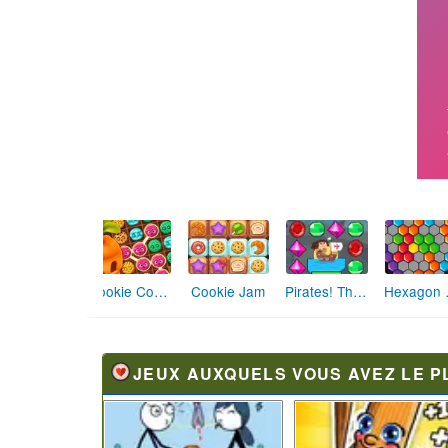
Cookie Connect Extra
He
Cookie Jam
Pirates! The Match 3
JEUX AUXQUELS VOUS AVEZ LE P