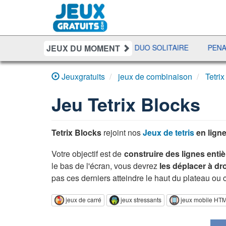
JEUX DU MOMENT
ER
BATAILLE NAVALE
DUO SOLITAIRE
PENALTY SHO
Jeuxgratuits
jeux de combinaison
Tetri
Jeu
Tetrix Blocks
Tetrix Blocks
rejoint nos
Jeux de tetris
en lign
Votre objectif est de
construire des lignes entiè
le bas de l'écran, vous devrez
les déplacer à dr
pas ces derniers atteindre le haut du plateau ou c'e
jeux de carré
jeux stressants
jeux mobile HT