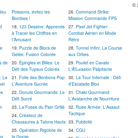
© 
 Jeu
Poissons, évitez les
Command Strike:
Bombes !
Mission Commando FPS
d
123 Dessine: Apprends
Pixel Jet Fighter:
à Tracer les Chiffres en
Combat Aérien en Mode
t'Amusant
Rétro
Le
Puzzle de Blocs de
Tunnel Infini: La Course
Gelée: Fusion Colorée
aux Orbes
s de
Épingles et Billes: Le
Poulet en Cavale :
Défi des Tuyaux Colorés
L'Ã‰vasion Palpitante
: Le
Folie des Bonbons Pop:
La Tour Infernale : Défi
uel
L'Aventure Sucrée
d'Escalade Blox
ée
Donuts Gourmands: Le
Chaki Gourmand:
Défi Sucré
L'Avalanche de Nourriture
in
La Fosse du Pain Grillé
Ruée Armée: L'Assaut
Tactique
Créateur de
Chaussures à Talons Hauts
Publicité
Opération Rigolote de
CGU
es
la Gorge