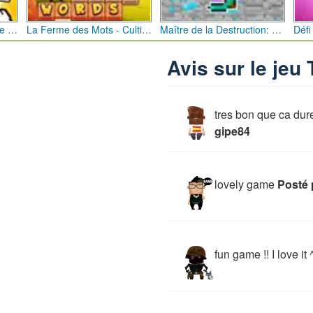
Bébé Clic Italien: La Folie des Petits Bambins
La Ferme des Mots - Cultivez votre Vocabulaire
Maître de la Destruction: Fusion de Pioches
Avis sur le jeu 
tres bon que ca du
gipe84
lovely game
Posté 
fun game !! I love it 