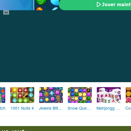
tch
Jewels Blitz 4
Snow Queen 3
Mahjongg Dark Dimensions
1001 Nuits 4