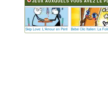
JEUX AUXQUELS VOUS AVEZ LE P
Skip Love: L'Amour en Péril