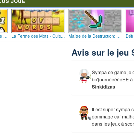
LUS JOUÉ
Bébé Clic Italien: La Folie des Petits Bambins
La Ferme des Mots - Cultivez votre Vocabulaire
Maître de la Destruction: Fusion de Pioches
Avis sur le jeu
Sympa ce game je dé
bo'journéééééEE à 
Sinkidizas
Il est super sympa c
dommage car malheu
dans les jeux à sco