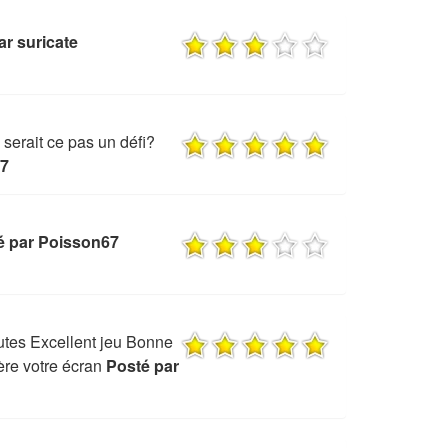
ar suricate
 serait ce pas un défi?
i7
é par Poisson67
outes Excellent jeu Bonne
ère votre écran
Posté par