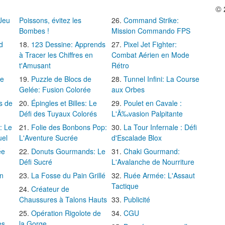
© 
 Jeu
Poissons, évitez les
Command Strike:
Bombes !
Mission Commando FPS
d
123 Dessine: Apprends
Pixel Jet Fighter:
à Tracer les Chiffres en
Combat Aérien en Mode
t'Amusant
Rétro
Le
Puzzle de Blocs de
Tunnel Infini: La Course
Gelée: Fusion Colorée
aux Orbes
s de
Épingles et Billes: Le
Poulet en Cavale :
Défi des Tuyaux Colorés
L'Ã‰vasion Palpitante
: Le
Folie des Bonbons Pop:
La Tour Infernale : Défi
uel
L'Aventure Sucrée
d'Escalade Blox
ée
Donuts Gourmands: Le
Chaki Gourmand:
Défi Sucré
L'Avalanche de Nourriture
in
La Fosse du Pain Grillé
Ruée Armée: L'Assaut
Tactique
Créateur de
Chaussures à Talons Hauts
Publicité
Opération Rigolote de
CGU
es
la Gorge