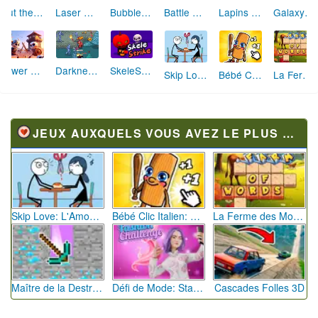
Cut the Rope
Bubble Shooter Witch Tower
Battle Within Coronavirus
Lapins Crétins Volcano Panic
Galaxy Shooter Phoenix Hawk
Laser Cannon 3
Tower Defenders
Darkness Survivors
SkeleStrike
Skip Love: L'Amour en Péril
Bébé Clic Italien: La Folie des Petits Bambins
La Ferme des Mots - Cultivez votre Vocabulaire
JEUX AUXQUELS VOUS AVEZ LE PLUS JOUÉ
Skip Love: L'Amour en Péril
Bébé Clic Italien: La Folie des Petits Bambins
La Ferme des Mots - Cultivez votre Vocabulaire
Maître de la Destruction: Fusion de Pioches
Défi de Mode: Star du Podium
Cascades Folles 3D