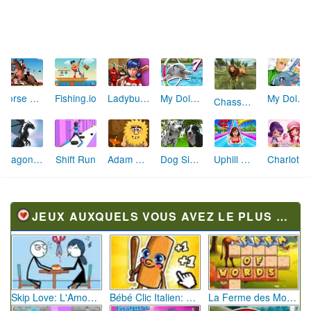
Fishing.io
My Dolphin Show Edition de Noël
Horse Jumping Show 3D
Ladybug Secret Wardrobe
My Dolphin Show 7
Chasse aux Lions 3D
Dragon Simulator 3D
Uphill Rush 8
Shift Run
Adam and Eve : Astronaut
Dog Simulator 3D
Charlotte aux Fraises Boutique à gâteaux
JEUX AUXQUELS VOUS AVEZ LE PLUS JOUÉ
Skip Love: L'Amour en Péril
Bébé Clic Italien: La Folie des Petits Bambins
La Ferme des Mots - Cultivez votre Vocabulaire