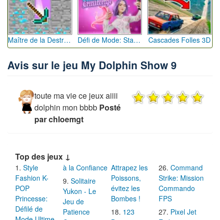
Maître de la Destruction: Fusion de Pioches
Défi de Mode: Star du Podium
Cascades Folles 3D
Avis sur le jeu My Dolphin Show 9
toute ma vie ce jeux aiiii
dolphin mon bbbb
Posté
par chloemgt
Top des jeux ↓
Style
à la Confiance
Attrapez les
Command
Fashion K-
Poissons,
Strike: Mission
Solitaire
POP
évitez les
Commando
Yukon - Le
Princesse:
Bombes !
FPS
Jeu de
Défilé de
Patience
123
Pixel Jet
Mode Ultime