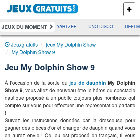
PLUS
DE
JEUX
JEUX DU MOMENT
RAMI
JETX
YAHTZEE
UNO DISCO
DÉFI M
Jeuxgratuits
jeux My Dolphin Show
My Dolphin Show 9
Jeu
My Dolphin Show 9
À l'occasion de la sortie du
jeu de dauphin
My Dolphin
Show 9
, vous allez de nouveau être le héros du spectacle
nautique proposé à un public toujours plus nombreux qui
compte sur vous pour effectuer une représentation parfaite
!
Suivez les instructions données par la dresseuse pour
gagner des pièces d'or et changer de dauphin quand vous
en aurez envie ! Ce jeu est proposé en français, il vous