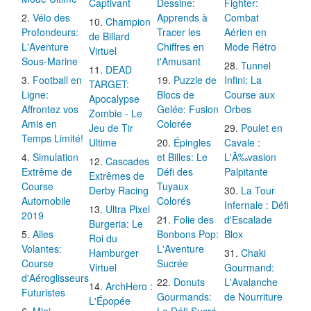
Captivant
Dessine:
Fighter:
Vélo des
Apprends à
Combat
Champion
Profondeurs:
Tracer les
Aérien en
de Billard
L'Aventure
Chiffres en
Mode Rétro
Virtuel
Sous-Marine
t'Amusant
Tunnel
DEAD
Football en
Puzzle de
Infini: La
TARGET:
Ligne:
Blocs de
Course aux
Apocalypse
Affrontez vos
Gelée: Fusion
Orbes
Zombie - Le
Amis en
Colorée
Jeu de Tir
Poulet en
Temps Limité!
Ultime
Épingles
Cavale :
Simulation
et Billes: Le
L'Ã‰vasion
Cascades
Extrême de
Défi des
Palpitante
Extrêmes de
Course
Tuyaux
Derby Racing
La Tour
Automobile
Colorés
Infernale : Défi
Ultra Pixel
2019
Folie des
d'Escalade
Burgeria: Le
Ailes
Bonbons Pop:
Blox
Roi du
Volantes:
L'Aventure
Hamburger
Chaki
Course
Sucrée
Virtuel
Gourmand:
d'Aéroglisseurs
Donuts
L'Avalanche
ArchHero :
Futuristes
Gourmands:
de Nourriture
L'Épopée
Mini
Le Défi Sucré