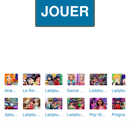
JOUER
Ladybug Cadeaux de St Valentin
Halloween Fashion
La Reine des Neiges Halloween
Ladybug Rdv Amoureux
Dance Competition Prep
Ladybug : identités révélées
Ladybug Resurrection Emergency
Ladybug Sauna Realife
Ladybug Family Day
Ladybug Noël en famille
Pop Star Princess Dresses
Pregnant Ladybug Emergency