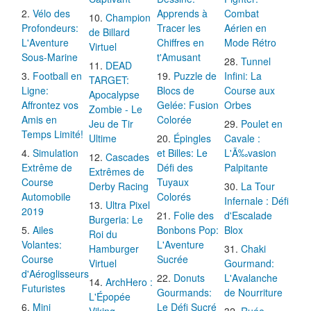
Vélo des
Apprends à
Combat
Champion
Profondeurs:
Tracer les
Aérien en
de Billard
L'Aventure
Chiffres en
Mode Rétro
Virtuel
Sous-Marine
t'Amusant
Tunnel
DEAD
Football en
Puzzle de
Infini: La
TARGET:
Ligne:
Blocs de
Course aux
Apocalypse
Affrontez vos
Gelée: Fusion
Orbes
Zombie - Le
Amis en
Colorée
Jeu de Tir
Poulet en
Temps Limité!
Ultime
Épingles
Cavale :
Simulation
et Billes: Le
L'Ã‰vasion
Cascades
Extrême de
Défi des
Palpitante
Extrêmes de
Course
Tuyaux
Derby Racing
La Tour
Automobile
Colorés
Infernale : Défi
Ultra Pixel
2019
Folie des
d'Escalade
Burgeria: Le
Ailes
Bonbons Pop:
Blox
Roi du
Volantes:
L'Aventure
Hamburger
Chaki
Course
Sucrée
Virtuel
Gourmand:
d'Aéroglisseurs
Donuts
L'Avalanche
ArchHero :
Futuristes
Gourmands:
de Nourriture
L'Épopée
Mini
Le Défi Sucré
Viking
Ruée