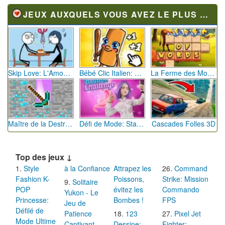
JEUX AUXQUELS VOUS AVEZ LE PLUS JOUÉ
Skip Love: L'Amour en Péril
Bébé Clic Italien: La Folie des Petits Bambins
La Ferme des Mots - Cultivez votre Vocabulaire
Maître de la Destruction: Fusion de Pioches
Défi de Mode: Star du Podium
Cascades Folles 3D
Top des jeux ↓
Style
à la Confiance
Attrapez les
Command
Fashion K-
Poissons,
Strike: Mission
Solitaire
POP
évitez les
Commando
Yukon - Le
Princesse:
Bombes !
FPS
Jeu de
Défilé de
Patience
123
Pixel Jet
Mode Ultime
Captivant
Dessine:
Fighter: