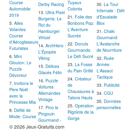
Course
Tuyaux
Derby Racing
La Tour
Automobile
Colorés
Infernale : Défi
Ultra Pixel
2019
Folie des
d'Escalade
Burgeria: Le
Ailes
Bonbons Pop:
Blox
Roi du
Volantes:
L'Aventure
Hamburger
Chaki
Course
Sucrée
Virtuel
Gourmand:
d'Aéroglisseurs
Donuts
L'Avalanche
ArchHero :
Futuristes
Gourmands:
de Nourriture
L'Épopée
Mini
Le Défi Sucré
Viking
Ruée
Glouton: Le
La Fosse
Armée:
Délices
Puzzle
du Pain Grillé
L'Assaut
Glacés Félin
Dévoreur
Tactique
Créateur
Puzzle
Invitons le
de
Publicité
Voitures
Père Noël
Chaussures à
Allemandes
CGU
avec la
Talons Hauts
Vintage
Données
Princesse Mia
Opération
Pino le
personnelles
Défilé de
Rigolote de la
Pingouin
Mode: Course
Gorge
Gourmand -
© 2026 Jeux-Gratuits.com