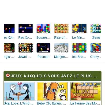
Pac Xon
Pac Xon Deluxe
Square Assembler
Le Mineur
Gems 2
Rise of Atlantis
Jungle Fruit
Jewel Quest
Pacman
Mahjong Solitaire
Ice Breakers
Crazy Cube
JEUX AUXQUELS VOUS AVEZ LE PLUS JOUÉ
Skip Love: L'Amour en Péril
Bébé Clic Italien: La Folie des Petits Bambins
La Ferme des Mots - Cultivez votre Vocabulaire