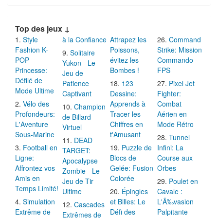
Top des jeux ↓
Style
à la Confiance
Attrapez les
Command
Fashion K-
Poissons,
Strike: Mission
Solitaire
POP
évitez les
Commando
Yukon - Le
Princesse:
Bombes !
FPS
Jeu de
Défilé de
Patience
123
Pixel Jet
Mode Ultime
Captivant
Dessine:
Fighter:
Vélo des
Apprends à
Combat
Champion
Profondeurs:
Tracer les
Aérien en
de Billard
L'Aventure
Chiffres en
Mode Rétro
Virtuel
Sous-Marine
t'Amusant
Tunnel
DEAD
Football en
Puzzle de
Infini: La
TARGET:
Ligne:
Blocs de
Course aux
Apocalypse
Affrontez vos
Gelée: Fusion
Orbes
Zombie - Le
Amis en
Colorée
Jeu de Tir
Poulet en
Temps Limité!
Ultime
Épingles
Cavale :
Simulation
et Billes: Le
L'Ã‰vasion
Cascades
Extrême de
Défi des
Palpitante
Extrêmes de