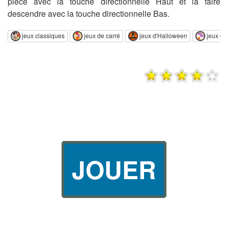
pièce avec la touche directionnelle Haut et la faire
descendre avec la touche directionnelle Bas.
jeux classiques
jeux de carré
jeux d'Halloween
jeux de 
JOUER