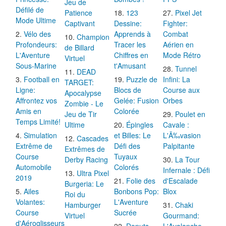
Jeu de
Défilé de
Patience
123
Pixel Jet
Mode Ultime
Captivant
Dessine:
Fighter:
Vélo des
Apprends à
Combat
Champion
Profondeurs:
Tracer les
Aérien en
de Billard
L'Aventure
Chiffres en
Mode Rétro
Virtuel
Sous-Marine
t'Amusant
Tunnel
DEAD
Football en
Puzzle de
Infini: La
TARGET:
Ligne:
Blocs de
Course aux
Apocalypse
Affrontez vos
Gelée: Fusion
Orbes
Zombie - Le
Amis en
Colorée
Jeu de Tir
Poulet en
Temps Limité!
Ultime
Épingles
Cavale :
Simulation
et Billes: Le
L'Ã‰vasion
Cascades
Extrême de
Défi des
Palpitante
Extrêmes de
Course
Tuyaux
Derby Racing
La Tour
Automobile
Colorés
Infernale : Défi
Ultra Pixel
2019
Folie des
d'Escalade
Burgeria: Le
Ailes
Bonbons Pop:
Blox
Roi du
Volantes:
L'Aventure
Hamburger
Chaki
Course
Sucrée
Virtuel
Gourmand:
d'Aéroglisseurs