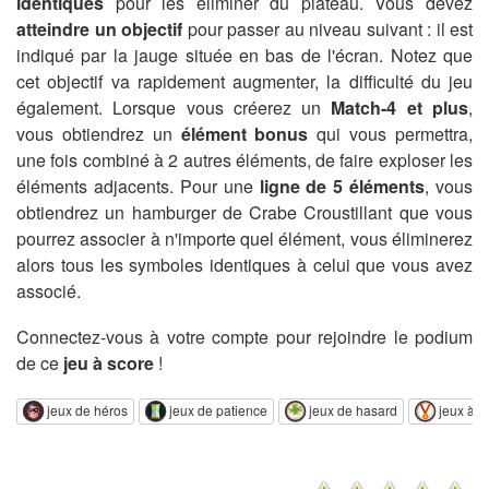
identiques
pour les éliminer du plateau. Vous devez
atteindre un objectif
pour passer au niveau suivant : il est
indiqué par la jauge située en bas de l'écran. Notez que
cet objectif va rapidement augmenter, la difficulté du jeu
également. Lorsque vous créerez un
Match-4 et plus
,
vous obtiendrez un
élément bonus
qui vous permettra,
une fois combiné à 2 autres éléments, de faire exploser les
éléments adjacents. Pour une
ligne de 5 éléments
, vous
obtiendrez un hamburger de Crabe Croustillant que vous
pourrez associer à n'importe quel élément, vous éliminerez
alors tous les symboles identiques à celui que vous avez
associé.
Connectez-vous à votre compte pour rejoindre le podium
de ce
jeu à score
!
jeux de héros
jeux de patience
jeux de hasard
jeux à s