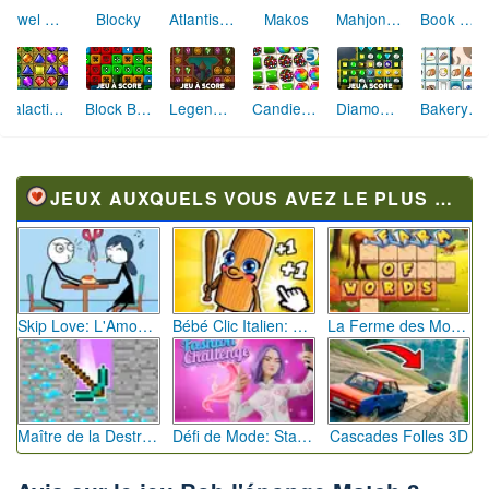
Jewel Quest
Blocky
Atlantis Quest
Makos
Mahjong Pokemon
Book Worm Français
Galactic Gems 2 Accelerated
Block Blaster
Legends of Aladdin
Diamond Valley 2
Candies Crush
Bakery Connection
JEUX AUXQUELS VOUS AVEZ LE PLUS JOUÉ
Skip Love: L'Amour en Péril
Bébé Clic Italien: La Folie des Petits Bambins
La Ferme des Mots - Cultivez votre Vocabulaire
Maître de la Destruction: Fusion de Pioches
Défi de Mode: Star du Podium
Cascades Folles 3D