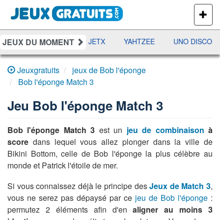
PLUS
DE
JEUX
JEUX DU MOMENT
DAMES
RAMI
JETX
YAHTZEE
UNO DISCO
Jeuxgratuits
jeux de Bob l'éponge
Bob l'éponge Match 3
Jeu
Bob l'éponge Match 3
Bob l'éponge Match 3
est un
jeu de combinaison
à
score
dans lequel vous allez plonger dans la ville de
Bikini Bottom, celle de Bob l'éponge la plus célèbre au
monde et Patrick l'étoile de mer.
Si vous connaissez déjà le principe des
Jeux de Match 3
,
vous ne serez pas dépaysé par ce
jeu de Bob l'éponge
:
permutez 2 éléments afin d'en
aligner au moins 3