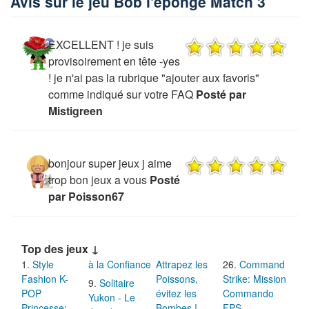
Avis sur le jeu Bob l'éponge Match 3
EXCELLENT ! je suis
provisoirement en tête -yes
! je n'ai pas la rubrique "ajouter aux favoris"
comme indiqué sur votre FAQ
Posté par
Mistigreen
bonjour super jeux j aime
trop bon jeux a vous
Posté
par Poisson67
Top des jeux ↓
Style
à la Confiance
Attrapez les
Command
Fashion K-
Poissons,
Strike: Mission
Solitaire
POP
évitez les
Commando
Yukon - Le
Princesse:
Bombes !
FPS