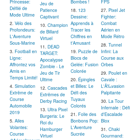
Princesse:
Bombes !
FPS
Jeu de
Défilé de
Patience
123
Pixel Jet
Mode Ultime
Captivant
Dessine:
Fighter:
Vélo des
Apprends à
Combat
Champion
Profondeurs:
Tracer les
Aérien en
de Billard
L'Aventure
Chiffres en
Mode Rétro
Virtuel
Sous-Marine
t'Amusant
Tunnel
DEAD
Football en
Puzzle de
Infini: La
TARGET:
Ligne:
Blocs de
Course aux
Apocalypse
Affrontez vos
Gelée: Fusion
Orbes
Zombie - Le
Amis en
Colorée
Jeu de Tir
Poulet en
Temps Limité!
Ultime
Épingles
Cavale :
Simulation
et Billes: Le
L'Ã‰vasion
Cascades
Extrême de
Défi des
Palpitante
Extrêmes de
Course
Tuyaux
Derby Racing
La Tour
Automobile
Colorés
Infernale : Défi
Ultra Pixel
2019
Folie des
d'Escalade
Burgeria: Le
Ailes
Bonbons Pop:
Blox
Roi du
Volantes:
L'Aventure
Hamburger
Chaki
Course
Sucrée
Virtuel
Gourmand: