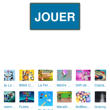
JOUER
Skip Love: L'Amour en Péril
Bébé Clic Italien: La Folie des Petits Bambins
La Ferme des Mots - Cultivez votre Vocabulaire
Maître de la Destruction: Fusion de Pioches
Défi de Mode: Star du Podium
Cascades Folles 3D
Aboiement Stellaire : Aventure Canine
Fusée Chromatique: La Course des Couleurs
Marathon Champion io
AniBlocos: Connecte les Animaux Mignons!
Granny Revient 3D : Destin Maléfique