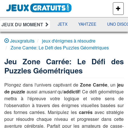
PLUS
DE
JEUX
JEUX DU MOMENT
DAMES
RAMI
JETX
YAHTZEE
UNO DISCO
Jeuxgratuits
jeux d'énigmes à résoudre
Zone Carrée: Le Défi des Puzzles Géométriques
Jeu
Zone Carrée: Le Défi des
Puzzles Géométriques
Plongez dans l'univers captivant de
Zone Carrée
, un
jeu
de puzzle
aussi
amusant
qu'
addictif
! Ce défi géométrique
mettra à l'épreuve votre logique et votre sens de
l'observation à travers des énigmes visuelles basées sur
des formes carrées. Manipulez les
carrés
avec stratégie
pour résoudre chaque niveau et progresser dans cette
aventure cérébrale. Parfait pour les amateurs de casse-