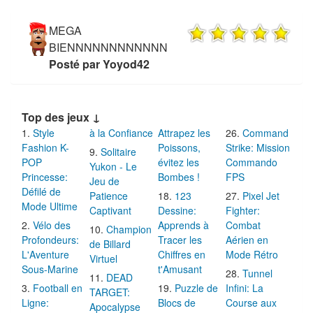
MEGA
BIENNNNNNNNNNNN
Posté par Yoyod42
Top des jeux ↓
Style
à la Confiance
Attrapez les
Command
Fashion K-
Poissons,
Strike: Mission
Solitaire
POP
évitez les
Commando
Yukon - Le
Princesse:
Bombes !
FPS
Jeu de
Défilé de
Patience
123
Pixel Jet
Mode Ultime
Captivant
Dessine:
Fighter:
Vélo des
Apprends à
Combat
Champion
Profondeurs:
Tracer les
Aérien en
de Billard
L'Aventure
Chiffres en
Mode Rétro
Virtuel
Sous-Marine
t'Amusant
Tunnel
DEAD
Football en
Puzzle de
Infini: La
TARGET:
Ligne:
Blocs de
Course aux
Apocalypse