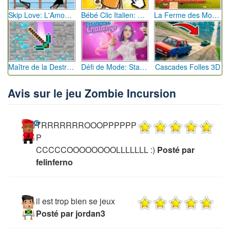
Skip Love: L'Amour en Péril
Bébé Clic Italien: La Folie des Petits Bambins
La Ferme des Mots - Cultivez votre Vocabulaire
Maître de la Destruction: Fusion de Pioches
Défi de Mode: Star du Podium
Cascades Folles 3D
Avis sur le jeu Zombie Incursion
TRRRRRRROOOPPPPPP
P
CCCCCOOOOOOOOLLLLLLL :)
Posté par
felinferno
il est trop bien se jeux
Posté par jordan3