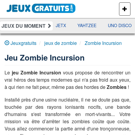
PLUS
DE
JEUX
JEUX DU MOMENT
DAMES
RAMI
JETX
YAHTZEE
UNO DISCO
Jeuxgratuits
jeux de zombie
Zombie Incursion
Jeu
Zombie Incursion
Le
jeu Zombie Incursion
vous propose de rencontrer un
vrai héros des temps modernes qui n'a pas froid aux yeux,
à qui rien ne fait peur, même pas des hordes de
Zombies
!
Installé près d'une usine nucléaire, il ne se doute pas que,
touchée par des rayons ionisants nocifs, une bande
d'humains s'est transformée en mort-vivants... Votre
mission va être d’arrêter les zombies coûte que coûte.
Vous allez commencer la partie armé d'une tronçonneuse,