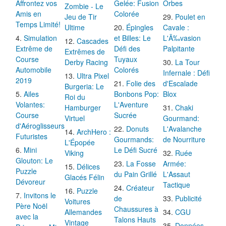
Affrontez vos
Gelée: Fusion
Orbes
Zombie - Le
Amis en
Colorée
Jeu de Tir
Poulet en
Temps Limité!
Ultime
Épingles
Cavale :
Simulation
et Billes: Le
L'Ã‰vasion
Cascades
Extrême de
Défi des
Palpitante
Extrêmes de
Course
Tuyaux
Derby Racing
La Tour
Automobile
Colorés
Infernale : Défi
Ultra Pixel
2019
Folie des
d'Escalade
Burgeria: Le
Ailes
Bonbons Pop:
Blox
Roi du
Volantes:
L'Aventure
Hamburger
Chaki
Course
Sucrée
Virtuel
Gourmand:
d'Aéroglisseurs
Donuts
L'Avalanche
ArchHero :
Futuristes
Gourmands:
de Nourriture
L'Épopée
Mini
Le Défi Sucré
Viking
Ruée
Glouton: Le
La Fosse
Armée:
Délices
Puzzle
du Pain Grillé
L'Assaut
Glacés Félin
Dévoreur
Tactique
Créateur
Puzzle
Invitons le
de
Publicité
Voitures
Père Noël
Chaussures à
Allemandes
CGU
avec la
Talons Hauts
Vintage
Données