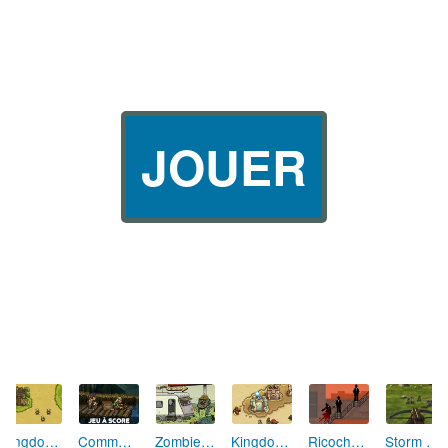
JOUER
Kingdom Rush
Commando 2
Zombie Trailer Park
Kingdom Rush Frontiers
Ricochet Kills 3
Storm Ops 3