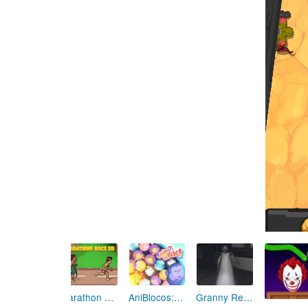
Marathon Champion io
AniBlocos: Connecte les Animaux Mignons!
Granny Revient 3D : Destin Maléfique