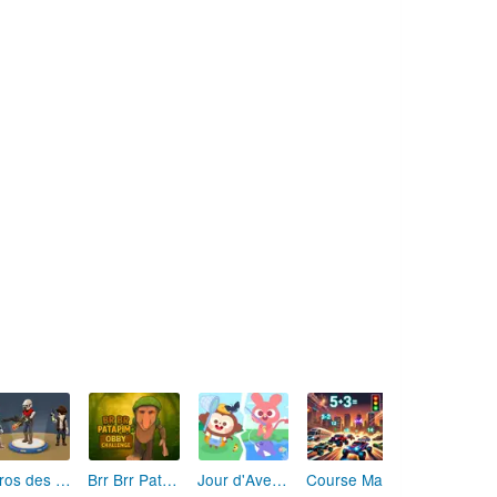
Héros des Terres Hostiles
Brr Brr Patapim: Le Défi Parkour Délirant
Jour d'Aventure: Puzzles en Plein Air
Course Mathématique: La Vitesse par les Chiffres