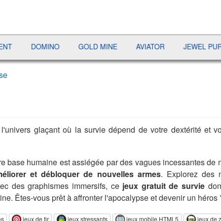
OMINO
GOLD MINE
AVIATOR
JEWEL PURSUIT
se
l'univers glaçant où la survie dépend de votre dextérité et 
 base humaine est assiégée par des vagues incessantes de mor
éliorer et débloquer de nouvelles armes
. Explorez des n
Avec des graphismes immersifs, ce
jeux gratuit de survie
donn
ne. Êtes-vous prêt à affronter l'apocalypse et devenir un héros 
es
jeux de tir
jeux stressants
jeux mobile HTML5
jeux de 