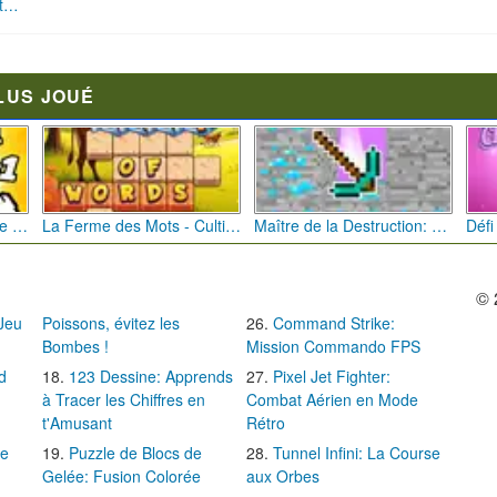
Dessine et Écrase : Le Jeu des Monstres
LUS JOUÉ
Bébé Clic Italien: La Folie des Petits Bambins
La Ferme des Mots - Cultivez votre Vocabulaire
Maître de la Destruction: Fusion de Pioches
© 
 Jeu
Poissons, évitez les
Command Strike:
Bombes !
Mission Commando FPS
d
123 Dessine: Apprends
Pixel Jet Fighter:
à Tracer les Chiffres en
Combat Aérien en Mode
t'Amusant
Rétro
Le
Puzzle de Blocs de
Tunnel Infini: La Course
Gelée: Fusion Colorée
aux Orbes