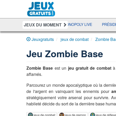
JEUX DU MOMENT
ACHINA
10000
MONOPOLY LIVE
PRÉSIDENT
D
Jeuxgratuits
jeux de combat
Zombie Ba
Jeu
Zombie Base
Zombie Base
est un
jeu gratuit de combat
à 
affamés.
Parcourez un monde apocalyptique où la dernière
de l'argent en vainquant les ennemis pour
am
stratégiquement votre arsenal pour survivre. 
habileté décide du sort de la dernière base humai
jeux de combat
jeux de garçon
jeux de réflex