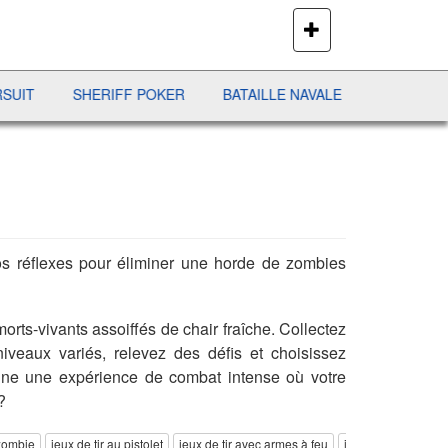
PLUS
DE
JEUX
SHERIFF POKER
BATAILLE NAVALE
DUO SOLITAIRE
vos réflexes pour éliminer une horde de zombies
ts-vivants assoiffés de chair fraîche. Collectez
iveaux variés, relevez des défis et choisissez
e une expérience de combat intense où votre
?
zombie
jeux de tir au pistolet
jeux de tir avec armes à feu
jeux de survie
j