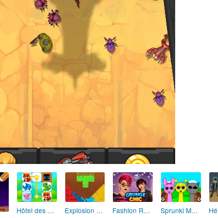
Hôtel des Animaux de Rêve
Explosion de Blocs de Sable
Fashion Rebelle: Style Grunge Chic
Sprunki Monster: Rythmes Musicaux Monstres