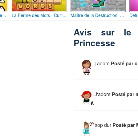
Bébé Clic Italien: La Folie des Petits Bambins
La Ferme des Mots - Cultivez votre Vocabulaire
Maître de la Destruction: Fusion de Pioches
Avis sur le 
Princesse
j adore
Posté par c
J'adore
Posté par 
trop dur
Posté par