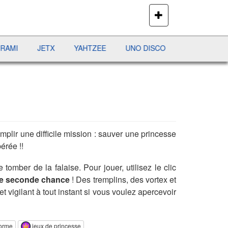
PLUS
DE
JEUX
JETX
YAHTZEE
UNO DISCO
DÉFI MAHJONG
mplir une difficile mission : sauver une princesse
érée !!
tomber de la falaise. Pour jouer, utilisez le clic
e seconde chance
! Des tremplins, des vortex et
 vigilant à tout instant si vous voulez apercevoir
forme
jeux de princesse