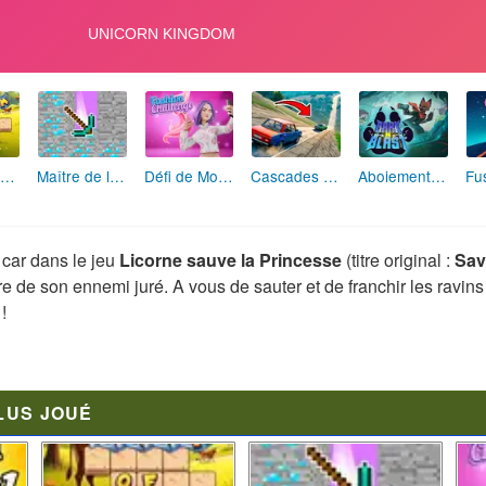
La Ferme des Mots - Cultivez votre Vocabulaire
Maître de la Destruction: Fusion de Pioches
Défi de Mode: Star du Podium
Cascades Folles 3D
Aboiement Stellaire : Aventure Canine
car dans le jeu
Licorne sauve la Princesse
(titre original :
Sav
re de son ennemi juré. A vous de sauter et de franchir les ravins
!
LUS JOUÉ