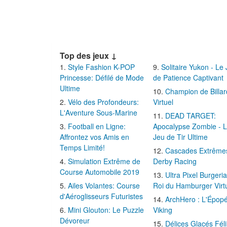
Top des jeux ↓
Style Fashion K-POP
Solitaire Yukon - Le
Princesse: Défilé de Mode
de Patience Captivant
Ultime
Champion de Billar
Vélo des Profondeurs:
Virtuel
L'Aventure Sous-Marine
DEAD TARGET:
Football en Ligne:
Apocalypse Zombie - 
Affrontez vos Amis en
Jeu de Tir Ultime
Temps Limité!
Cascades Extrême
Simulation Extrême de
Derby Racing
Course Automobile 2019
Ultra Pixel Burgeria
Ailes Volantes: Course
Roi du Hamburger Virt
d'Aéroglisseurs Futuristes
ArchHero : L'Épop
Mini Glouton: Le Puzzle
Viking
Dévoreur
Délices Glacés Fél