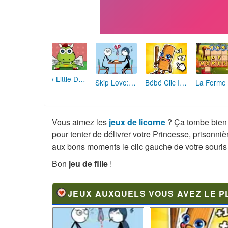
My Little Dragon
Skip Love: L'Amour en Péril
Bébé Clic Italien: La Folie des Petits Bambins
Vous aimez les
jeux de licorne
? Ça tombe bien 
pour tenter de délivrer votre Princesse, prisonniè
aux bons moments le clic gauche de votre souris 
Bon
jeu de fille
!
JEUX AUXQUELS VOUS AVEZ LE P