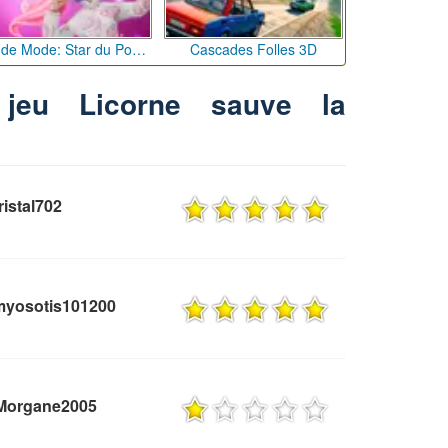
Défi de Mode: Star du Podium
Cascades Folles 3D
jeu Licorne sauve la
ristal702
myosotis101200
 Morgane2005