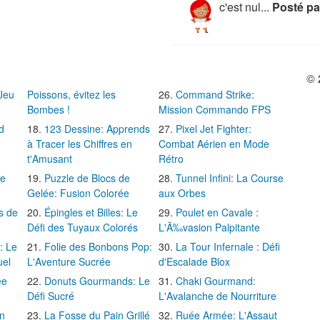
c'est nul...
Posté pa
© 
 Jeu
Poissons, évitez les
Command Strike:
Bombes !
Mission Commando FPS
d
123 Dessine: Apprends
Pixel Jet Fighter:
à Tracer les Chiffres en
Combat Aérien en Mode
t'Amusant
Rétro
Le
Puzzle de Blocs de
Tunnel Infini: La Course
Gelée: Fusion Colorée
aux Orbes
s de
Épingles et Billes: Le
Poulet en Cavale :
Défi des Tuyaux Colorés
L'Ã‰vasion Palpitante
: Le
Folie des Bonbons Pop:
La Tour Infernale : Défi
uel
L'Aventure Sucrée
d'Escalade Blox
ée
Donuts Gourmands: Le
Chaki Gourmand:
Défi Sucré
L'Avalanche de Nourriture
in
La Fosse du Pain Grillé
Ruée Armée: L'Assaut