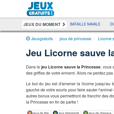
JEUX DU MOMENT
UIT
SHERIFF POKER
BATAILLE NAVALE
DUO SOLIT
Jeuxgratuits
jeux de princesse
Licorne 
Jeu
Licorne sauve l
Dans le
jeu Licorne sauve la Princesse
, vous 
des griffes de votre ennemi. Alors ne perdez pas u
Le but du jeu est d'amener la licorne jusqu'au bo
gauche de votre souris pour faire sauter l'animal
autres bonus vous permettront de franchir des dis
la Princesse en fin de partie !
jeux de fille
jeux stressants
jeux de chevaux