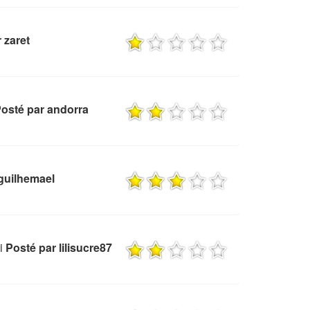
 zaret
osté par andorra
guilhemael
i
Posté par lilisucre87