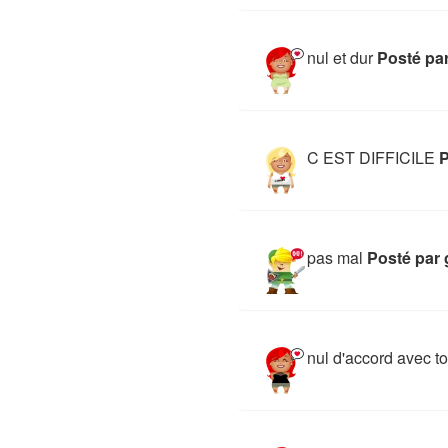
nul et dur
Posté par
C EST DIFFICILE
P
pas mal
Posté par 
nul d'accord avec to