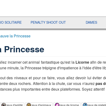
AIRE
PENALTY SHOOT OUT
DAMES
RAMI
sauve la Princesse
a Princesse
allez incarner cet animal fantastique qu'est la
Licorne
afin de re
ne minute, la Princesse trépigne d'impatience à l'idée d'être lib
ut des niveaux et pour ce faire, vous allez devoir lui éviter de 
 entre deux rochers. Attention à la chute, car vous n'aurez
pas d
tances plus importantes entre deux plateformes. Soyez attentif et
jeux d'agilité
jeux d'animaux
jeux de licorne
jeux de plate