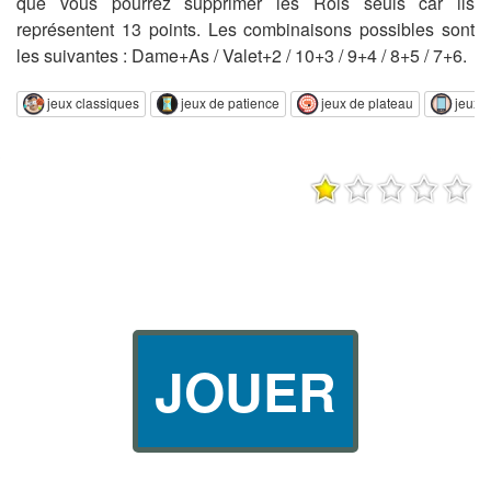
que vous pourrez supprimer les Rois seuls car ils
représentent 13 points. Les combinaisons possibles sont
les suivantes : Dame+As / Valet+2 / 10+3 / 9+4 / 8+5 / 7+6.
jeux classiques
jeux de patience
jeux de plateau
jeux 
JOUER