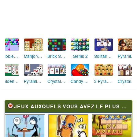
Butterfly Kyodai
Coffee Break Solitaire
Coffee Mahjong
Mahjongg Dimensions
Mahjong Connect 2
Solitaire Quest Pyramid
Gin Rummy (Rami)
Little Witch Solitaire
Last Spy Solitaire
Golf Solitaire Pro
Forest Match
Viking Invasion Solitaire
JEUX AUXQUELS VOUS AVEZ LE PLUS JOUÉ