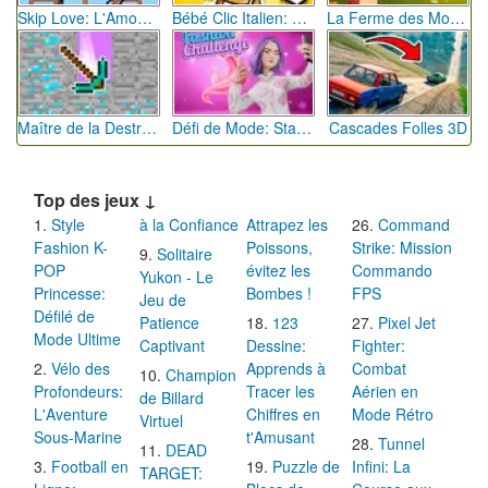
Skip Love: L'Amour en Péril
Bébé Clic Italien: La Folie des Petits Bambins
La Ferme des Mots - Cultivez votre Vocabulaire
Maître de la Destruction: Fusion de Pioches
Défi de Mode: Star du Podium
Cascades Folles 3D
Top des jeux ↓
Style
à la Confiance
Attrapez les
Command
Fashion K-
Poissons,
Strike: Mission
Solitaire
POP
évitez les
Commando
Yukon - Le
Princesse:
Bombes !
FPS
Jeu de
Défilé de
Patience
123
Pixel Jet
Mode Ultime
Captivant
Dessine:
Fighter:
Vélo des
Apprends à
Combat
Champion
Profondeurs:
Tracer les
Aérien en
de Billard
L'Aventure
Chiffres en
Mode Rétro
Virtuel
Sous-Marine
t'Amusant
Tunnel
DEAD
Football en
Puzzle de
Infini: La
TARGET: