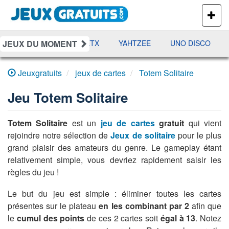
PLUS
DE
JEUX
JEUX DU MOMENT
DAMES
RAMI
JETX
YAHTZEE
UNO DISCO
Jeuxgratuits
jeux de cartes
Totem Solitaire
Jeu
Totem Solitaire
Totem Solitaire
est un
jeu de cartes
gratuit
qui vient
rejoindre notre sélection de
Jeux de solitaire
pour le plus
grand plaisir des amateurs du genre. Le gameplay étant
relativement simple, vous devriez rapidement saisir les
règles du jeu !
Le but du jeu est simple : éliminer toutes les cartes
présentes sur le plateau
en les combinant par 2
afin que
le
cumul des points
de ces 2 cartes soit
égal à 13
. Notez