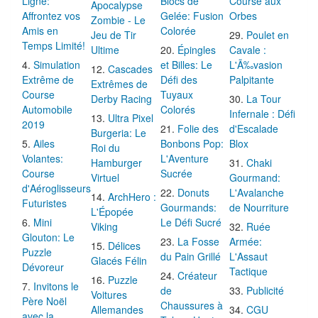
Ligne:
Blocs de
Course aux
Apocalypse
Affrontez vos
Gelée: Fusion
Orbes
Zombie - Le
Amis en
Colorée
Jeu de Tir
Poulet en
Temps Limité!
Ultime
Épingles
Cavale :
Simulation
et Billes: Le
L'Ã‰vasion
Cascades
Extrême de
Défi des
Palpitante
Extrêmes de
Course
Tuyaux
Derby Racing
La Tour
Automobile
Colorés
Infernale : Défi
Ultra Pixel
2019
Folie des
d'Escalade
Burgeria: Le
Ailes
Bonbons Pop:
Blox
Roi du
Volantes:
L'Aventure
Hamburger
Chaki
Course
Sucrée
Virtuel
Gourmand:
d'Aéroglisseurs
Donuts
L'Avalanche
ArchHero :
Futuristes
Gourmands:
de Nourriture
L'Épopée
Mini
Le Défi Sucré
Viking
Ruée
Glouton: Le
La Fosse
Armée:
Délices
Puzzle
du Pain Grillé
L'Assaut
Glacés Félin
Dévoreur
Tactique
Créateur
Puzzle
Invitons le
de
Publicité
Voitures
Père Noël
Chaussures à
Allemandes
CGU