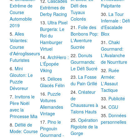
Cascades
Extrême de
Défi des
Palpitante
Extrêmes de
Course
Tuyaux
Derby Racing
La Tour
Automobile
Colorés
Infernale : Défi
Ultra Pixel
2019
Folie des
d'Escalade
Burgeria: Le
Ailes
Bonbons Pop:
Blox
Roi du
Volantes:
L'Aventure
Hamburger
Chaki
Course
Sucrée
Virtuel
Gourmand:
d'Aéroglisseurs
Donuts
L'Avalanche
ArchHero :
Futuristes
Gourmands:
de Nourriture
L'Épopée
Mini
Le Défi Sucré
Viking
Ruée
Glouton: Le
La Fosse
Armée:
Délices
Puzzle
du Pain Grillé
L'Assaut
Glacés Félin
Dévoreur
Tactique
Créateur
Puzzle
Invitons le
de
Publicité
Voitures
Père Noël
Chaussures à
Allemandes
CGU
avec la
Talons Hauts
Vintage
Données
Princesse Mia
Opération
Pino le
personnelles
Défilé de
Rigolote de la
Pingouin
Mode: Course
Gorge
Gourmand -