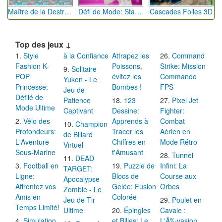
Maître de la Destruction: Fusion de Pioches
Défi de Mode: Star du Podium
Cascades Folles 3D
Top des jeux ↓
Style
à la Confiance
Attrapez les
Command
Fashion K-
Poissons,
Strike: Mission
Solitaire
POP
évitez les
Commando
Yukon - Le
Princesse:
Bombes !
FPS
Jeu de
Défilé de
Patience
123
Pixel Jet
Mode Ultime
Captivant
Dessine:
Fighter:
Vélo des
Apprends à
Combat
Champion
Profondeurs:
Tracer les
Aérien en
de Billard
L'Aventure
Chiffres en
Mode Rétro
Virtuel
Sous-Marine
t'Amusant
Tunnel
DEAD
Football en
Puzzle de
Infini: La
TARGET:
Ligne:
Blocs de
Course aux
Apocalypse
Affrontez vos
Gelée: Fusion
Orbes
Zombie - Le
Amis en
Colorée
Jeu de Tir
Poulet en
Temps Limité!
Ultime
Épingles
Cavale :
Simulation
et Billes: Le
L'Ã‰vasion