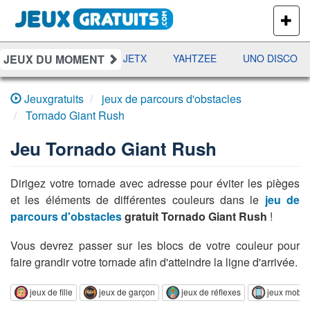
PLUS
DE
JEUX
JEUX DU MOMENT
DAMES
RAMI
JETX
YAHTZEE
UNO DISCO
Jeuxgratuits
jeux de parcours d'obstacles
Tornado Giant Rush
Jeu
Tornado Giant Rush
Dirigez votre tornade avec adresse pour éviter les pièges
et les éléments de différentes couleurs dans le
jeu de
parcours d'obstacles
gratuit Tornado Giant Rush
!
Vous devrez passer sur les blocs de votre couleur pour
faire grandir votre tornade afin d'atteindre la ligne d'arrivée.
jeux de fille
jeux de garçon
jeux de réflexes
jeux mobi