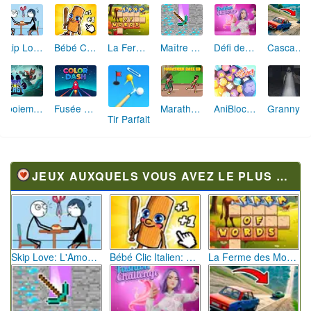
Skip Love: L'Amour en Péril
Bébé Clic Italien: La Folie des Petits Bambins
La Ferme des Mots - Cultivez votre Vocabulaire
Maître de la Destruction: Fusion de Pioches
Défi de Mode: Star du Podium
Cascades Folles 3D
Aboiement Stellaire : Aventure Canine
Fusée Chromatique: La Course des Couleurs
Marathon Champion io
AniBlocos: Connecte les Animaux Mignons!
Granny Revient 3D : Destin Maléfique
Tir Parfait
JEUX AUXQUELS VOUS AVEZ LE PLUS JOUÉ
Skip Love: L'Amour en Péril
Bébé Clic Italien: La Folie des Petits Bambins
La Ferme des Mots - Cultivez votre Vocabulaire