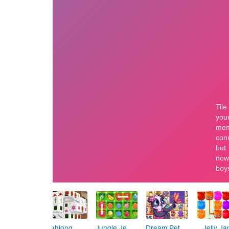
Mahjong World
Jungle Jewels Connect
Dream Pet Link 2
Jelly J