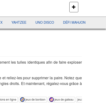
PLUS
DE
JEUX
AHTZEE
UNO DISCO
DÉFI MAHJONG
RÉCRÉ À LET
ment les tuiles identiques afin de faire exploser
 et reliez-les pour supprimer la paire. Notez que
ngles droits. Et maintenant, régalez-vous grâce à
ions en ligne
jeux de bonbon
jeux de gateau
jeux HTML5
jeu