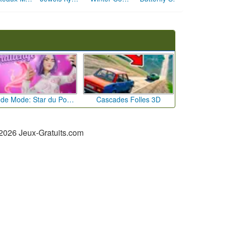
Défi de Mode: Star du Podium
Cascades Folles 3D
2026 Jeux-Gratuits.com