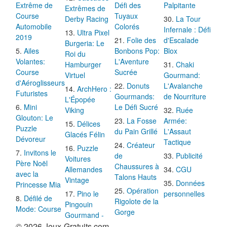
Extrême de
Défi des
Palpitante
Extrêmes de
Course
Tuyaux
Derby Racing
La Tour
Automobile
Colorés
Infernale : Défi
Ultra Pixel
2019
Folie des
d'Escalade
Burgeria: Le
Ailes
Bonbons Pop:
Blox
Roi du
Volantes:
L'Aventure
Hamburger
Chaki
Course
Sucrée
Virtuel
Gourmand:
d'Aéroglisseurs
Donuts
L'Avalanche
ArchHero :
Futuristes
Gourmands:
de Nourriture
L'Épopée
Mini
Le Défi Sucré
Viking
Ruée
Glouton: Le
La Fosse
Armée:
Délices
Puzzle
du Pain Grillé
L'Assaut
Glacés Félin
Dévoreur
Tactique
Créateur
Puzzle
Invitons le
de
Publicité
Voitures
Père Noël
Chaussures à
Allemandes
CGU
avec la
Talons Hauts
Vintage
Données
Princesse Mia
Opération
Pino le
personnelles
Défilé de
Rigolote de la
Pingouin
Mode: Course
Gorge
Gourmand -
© 2026 Jeux-Gratuits.com