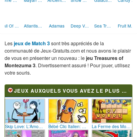
Rome Puzzle
Mayan Caves
Ancient Maya Treasures
Snow Queen 4
Galactic Gems 2 (level pack)
Candy Crush Saga
Call Of Atlantis
Atlantis Quest
Adamas
Deep Voyage
Sea Treasure Match 3
Fruit Match Puzzle
Les
jeux de Match 3
sont très appréciés de la
communauté de Jeux-Gratuits.com et nous avons le plaisir
de vous en présenter un nouveau : le
jeu Treasures of
Montezuma 3
. Divertissement assuré ! Pour jouer, utilisez
votre souris.
JEUX AUXQUELS VOUS AVEZ LE PLUS JOUÉ
Skip Love: L'Amour en Péril
Bébé Clic Italien: La Folie des Petits Bambins
La Ferme des Mots - Cultivez votre Vocabulaire