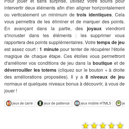
Pour jouer et sans surprise, utilisez votre souris pour
intervertir deux éléments afin d'en aligner horizontalement
ou verticalement un minimum de
trois identiques
. Cela
vous permettra de les éliminer et de marquer des points.
En avançant dans la partie, des
joyaux
viendront
s'incruster dans les éléments : les supprimer vous
rapportera des points supplémentaires. Votre
temps de jeu
est assez court :
1 minute
pour tenter de récupérer l'étoile
magique de chaque étape. Ces étoiles vous permettront
d'améliorer vos conditions de jeu dans la
boutique
et de
déverrouiller les totems
(cliquez sur le bouton + à droite
des améliorations proposées). Il y a
8 niveaux de jeu
normaux et quelques niveaux bonus à découvrir, à vous de
jouer !
jeux de carré
jeux de patience
jeux mobile HTML5
jeux