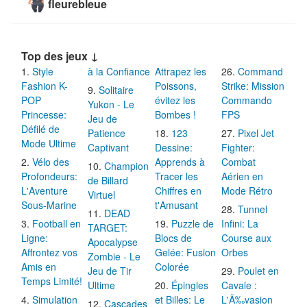
fleurebleue
Top des jeux ↓
Style
à la Confiance
Attrapez les
Command
Fashion K-
Poissons,
Strike: Mission
Solitaire
POP
évitez les
Commando
Yukon - Le
Princesse:
Bombes !
FPS
Jeu de
Défilé de
Patience
123
Pixel Jet
Mode Ultime
Captivant
Dessine:
Fighter:
Vélo des
Apprends à
Combat
Champion
Profondeurs:
Tracer les
Aérien en
de Billard
L'Aventure
Chiffres en
Mode Rétro
Virtuel
Sous-Marine
t'Amusant
Tunnel
DEAD
Football en
Puzzle de
Infini: La
TARGET:
Ligne:
Blocs de
Course aux
Apocalypse
Affrontez vos
Gelée: Fusion
Orbes
Zombie - Le
Amis en
Colorée
Jeu de Tir
Poulet en
Temps Limité!
Ultime
Épingles
Cavale :
Simulation
et Billes: Le
L'Ã‰vasion
Cascades