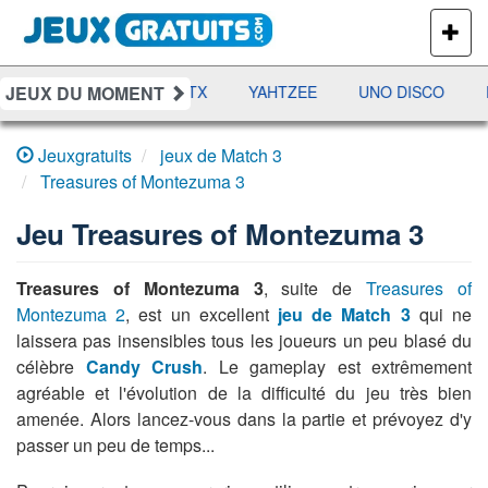
PLUS
DE
JEUX
JEUX DU MOMENT
AMES
RAMI
JETX
YAHTZEE
UNO DISCO
D
Jeuxgratuits
jeux de Match 3
Treasures of Montezuma 3
Jeu
Treasures of Montezuma 3
Treasures of Montezuma 3
, suite de
Treasures of
Montezuma 2
, est un excellent
jeu de Match 3
qui ne
laissera pas insensibles tous les joueurs un peu blasé du
célèbre
Candy Crush
. Le gameplay est extrêmement
agréable et l'évolution de la difficulté du jeu très bien
amenée. Alors lancez-vous dans la partie et prévoyez d'y
passer un peu de temps...