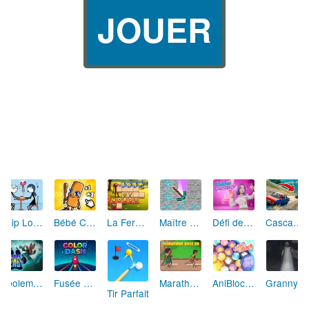
JOUER
Skip Love: L'Amour en Péril
Bébé Clic Italien: La Folie des Petits Bambins
La Ferme des Mots - Cultivez votre Vocabulaire
Maître de la Destruction: Fusion de Pioches
Défi de Mode: Star du Podium
Cascades Folles 3D
Aboiement Stellaire : Aventure Canine
Fusée Chromatique: La Course des Couleurs
Marathon Champion io
AniBlocos: Connecte les Animaux Mignons!
Granny Revient 3D : Destin Maléfique
Tir Parfait