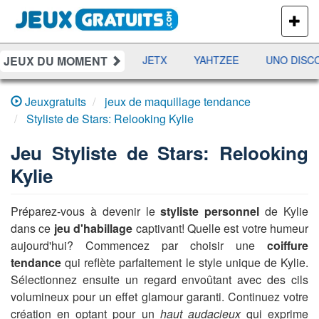
PLUS
DE
JEUX
JEUX DU MOMENT
DAMES
RAMI
JETX
YAHTZEE
UNO DISCO
Jeuxgratuits
jeux de maquillage tendance
Styliste de Stars: Relooking Kylie
Jeu
Styliste de Stars: Relooking
Kylie
Préparez-vous à devenir le
styliste personnel
de Kylie
dans ce
jeu d'habillage
captivant! Quelle est votre humeur
aujourd'hui? Commencez par choisir une
coiffure
tendance
qui reflète parfaitement le style unique de Kylie.
Sélectionnez ensuite un regard envoûtant avec des cils
volumineux pour un effet glamour garanti. Continuez votre
création en optant pour un
haut audacieux
qui exprime