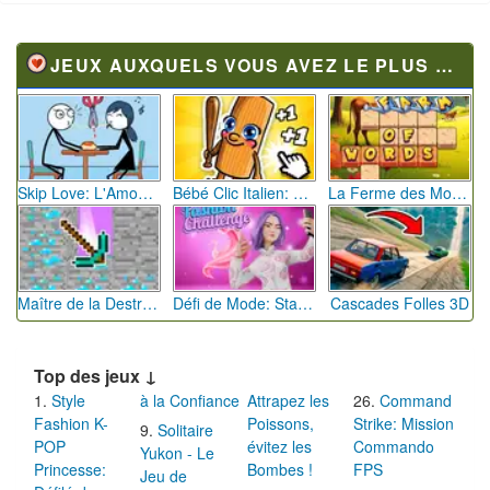
JEUX AUXQUELS VOUS AVEZ LE PLUS JOUÉ
Skip Love: L'Amour en Péril
Bébé Clic Italien: La Folie des Petits Bambins
La Ferme des Mots - Cultivez votre Vocabulaire
Maître de la Destruction: Fusion de Pioches
Défi de Mode: Star du Podium
Cascades Folles 3D
Top des jeux ↓
Style
à la Confiance
Attrapez les
Command
Fashion K-
Poissons,
Strike: Mission
Solitaire
POP
évitez les
Commando
Yukon - Le
Princesse:
Bombes !
FPS
Jeu de