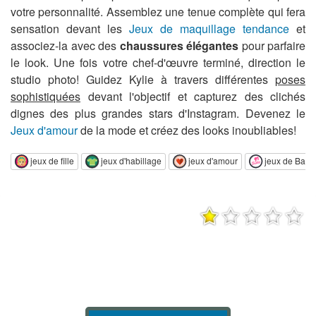
votre personnalité. Assemblez une tenue complète qui fera
sensation devant les
Jeux de maquillage tendance
et
associez-la avec des
chaussures élégantes
pour parfaire
le look. Une fois votre chef-d'œuvre terminé, direction le
studio photo! Guidez Kylie à travers différentes
poses
sophistiquées
devant l'objectif et capturez des clichés
dignes des plus grandes stars d'Instagram. Devenez le
Jeux d'amour
de la mode et créez des looks inoubliables!
jeux de fille
jeux d'habillage
jeux d'amour
jeux de Barb