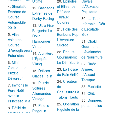
Ultime
Épingles
Cavale :
Simulation
et Billes: Le
L'Ã‰vasion
Cascades
Extrême de
Défi des
Palpitante
Extrêmes de
Course
Tuyaux
Derby Racing
La Tour
Automobile
Colorés
Infernale : Défi
Ultra Pixel
2019
Folie des
d'Escalade
Burgeria: Le
Ailes
Bonbons Pop:
Blox
Roi du
Volantes:
L'Aventure
Hamburger
Chaki
Course
Sucrée
Virtuel
Gourmand:
d'Aéroglisseurs
Donuts
L'Avalanche
ArchHero :
Futuristes
Gourmands:
de Nourriture
L'Épopée
Mini
Le Défi Sucré
Viking
Ruée
Glouton: Le
La Fosse
Armée:
Délices
Puzzle
du Pain Grillé
L'Assaut
Glacés Félin
Dévoreur
Tactique
Créateur
Puzzle
Invitons le
de
Publicité
Voitures
Père Noël
Chaussures à
Allemandes
CGU
avec la
Talons Hauts
Vintage
Données
Princesse Mia
Opération
Pino le
personnelles
Défilé de
Rigolote de la
Pingouin
Mode: Course