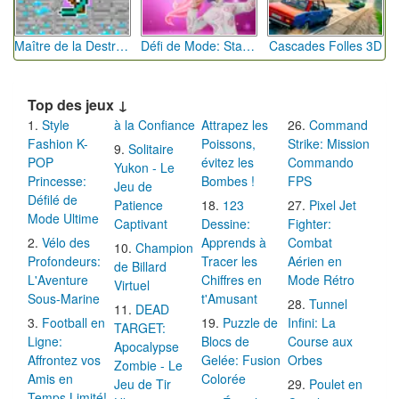
Maître de la Destruction: Fusion de Pioches
Défi de Mode: Star du Podium
Cascades Folles 3D
Top des jeux ↓
Style
à la Confiance
Attrapez les
Command
Fashion K-
Poissons,
Strike: Mission
Solitaire
POP
évitez les
Commando
Yukon - Le
Princesse:
Bombes !
FPS
Jeu de
Défilé de
Patience
123
Pixel Jet
Mode Ultime
Captivant
Dessine:
Fighter:
Vélo des
Apprends à
Combat
Champion
Profondeurs:
Tracer les
Aérien en
de Billard
L'Aventure
Chiffres en
Mode Rétro
Virtuel
Sous-Marine
t'Amusant
Tunnel
DEAD
Football en
Puzzle de
Infini: La
TARGET:
Ligne:
Blocs de
Course aux
Apocalypse
Affrontez vos
Gelée: Fusion
Orbes
Zombie - Le
Amis en
Colorée
Jeu de Tir
Poulet en
Temps Limité!