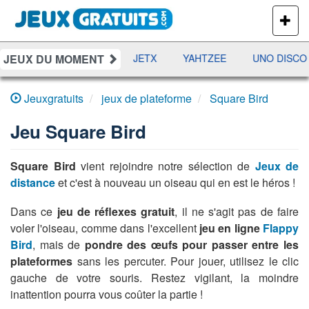
PLUS
DE
JEUX
JEUX DU MOMENT
DAMES
RAMI
JETX
YAHTZEE
UNO DISCO
Jeuxgratuits
jeux de plateforme
Square Bird
Jeu
Square Bird
Square Bird
vient rejoindre notre sélection de
Jeux de
distance
et c'est à nouveau un oiseau qui en est le héros !
Dans ce
jeu de réflexes gratuit
, il ne s'agit pas de faire
voler l'oiseau, comme dans l'excellent
jeu en ligne
Flappy
Bird
, mais de
pondre des œufs pour passer entre les
plateformes
sans les percuter. Pour jouer, utilisez le clic
gauche de votre souris. Restez vigilant, la moindre
inattention pourra vous coûter la partie !