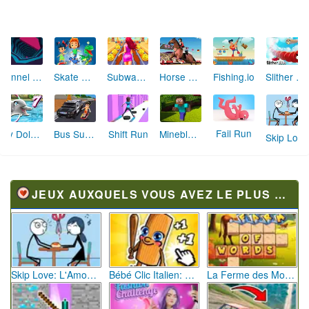
Fishing.io
Tunnel Rush
Skate Hooligans
Subway Princess Run
Horse Jumping Show 3D
Slither Birds
Fail Run
My Dolphin Show 7
Bus Subway
Shift Run
Mineblock Adventure
Skip Love: L'Amour en Péril
JEUX AUXQUELS VOUS AVEZ LE PLUS JOUÉ
Skip Love: L'Amour en Péril
Bébé Clic Italien: La Folie des Petits Bambins
La Ferme des Mots - Cultivez votre Vocabulaire