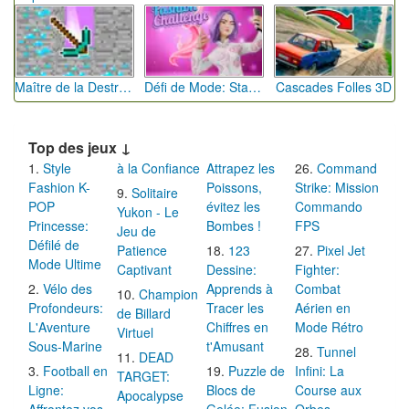
Maître de la Destruction: Fusion de Pioches
Défi de Mode: Star du Podium
Cascades Folles 3D
Top des jeux ↓
Style
à la Confiance
Attrapez les
Command
Fashion K-
Poissons,
Strike: Mission
Solitaire
POP
évitez les
Commando
Yukon - Le
Princesse:
Bombes !
FPS
Jeu de
Défilé de
Patience
123
Pixel Jet
Mode Ultime
Captivant
Dessine:
Fighter:
Vélo des
Apprends à
Combat
Champion
Profondeurs:
Tracer les
Aérien en
de Billard
L'Aventure
Chiffres en
Mode Rétro
Virtuel
Sous-Marine
t'Amusant
Tunnel
DEAD
Football en
Puzzle de
Infini: La
TARGET:
Ligne:
Blocs de
Course aux
Apocalypse
Affrontez vos
Gelée: Fusion
Orbes
Zombie - Le
Amis en
Colorée