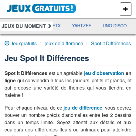
PLUS
DE
JEUX
JEUX DU MOMENT
DAMES
RAMI
JETX
YAHTZEE
UNO DISCO
Jeuxgratuits
jeux de différence
Spot It Différences
Jeu
Spot It Différences
Spot It Différences
est un agréable
jeu d'observation
en
ligne
qui conviendra à tous les joueurs, petits et grands, et
qui propose une variété de thèmes qui vous tiendra en
haleine !
Pour chaque niveau de ce
jeu de différence
, vous devrez
trouver un nombre précis d'anomalies entre les 2 dessins
dans un temps limité. Soyez attentif aux détails et aux
couleurs des différentes fleurs ou animaux pour atteindre