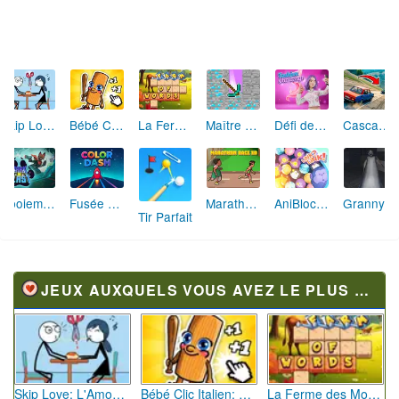
Dessine et Écrase : Le Jeu des Monstres
Hôtel des Animaux de Rêve
Explosion de Blocs de Sable
Fashion Rebelle: Style Grunge Chic
Sprunki Monster: Rythmes Musicaux Monstres
Héros des Terres Hostiles
Brr Brr Patapim: Le Défi Parkour Délirant
Jour d'Aventure: Puzzles en Plein Air
Course Mathématique: La Vitesse par les Chiffres
Flèches Rusées 2 : Visez Juste et Défiez la Rotation!
Empire Fitness - Simulateur de Salle de Sport
Fusion Monstrueuse d'Halloween
JEUX AUXQUELS VOUS AVEZ LE PLUS JOUÉ
Skip Love: L'Amour en Péril
Bébé Clic Italien: La Folie des Petits Bambins
La Ferme des Mots - Cultivez votre Vocabulaire