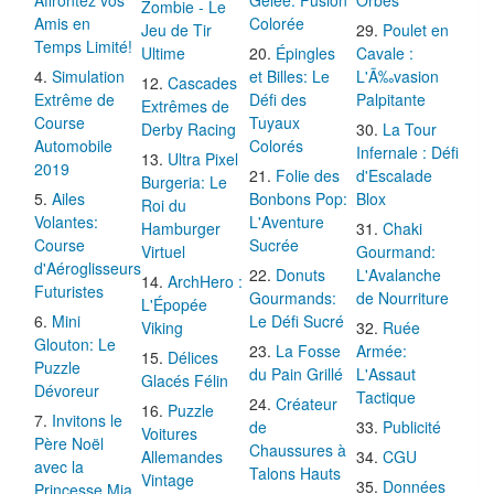
Jeu de Tir
Poulet en
Temps Limité!
Ultime
Épingles
Cavale :
Simulation
et Billes: Le
L'Ã‰vasion
Cascades
Extrême de
Défi des
Palpitante
Extrêmes de
Course
Tuyaux
Derby Racing
La Tour
Automobile
Colorés
Infernale : Défi
Ultra Pixel
2019
Folie des
d'Escalade
Burgeria: Le
Ailes
Bonbons Pop:
Blox
Roi du
Volantes:
L'Aventure
Hamburger
Chaki
Course
Sucrée
Virtuel
Gourmand:
d'Aéroglisseurs
Donuts
L'Avalanche
ArchHero :
Futuristes
Gourmands:
de Nourriture
L'Épopée
Mini
Le Défi Sucré
Viking
Ruée
Glouton: Le
La Fosse
Armée:
Délices
Puzzle
du Pain Grillé
L'Assaut
Glacés Félin
Dévoreur
Tactique
Créateur
Puzzle
Invitons le
de
Publicité
Voitures
Père Noël
Chaussures à
Allemandes
CGU
avec la
Talons Hauts
Vintage
Données
Princesse Mia
Opération
Pino le
personnelles