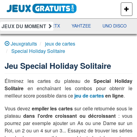
PLUS
DE
JEUX
JEUX DU MOMENT
DAMES
RAMI
JETX
YAHTZEE
UNO DISCO
Jeuxgratuits
jeux de cartes
Special Holiday Solitaire
Jeu
Special Holiday Solitaire
Éliminez les cartes du plateau de
Special Holiday
Solitaire
en enchaînant les combos pour obtenir le
meilleur score possible dans ce
jeu de cartes
en ligne
.
Vous devez
empiler les cartes
sur celle retournée sous le
plateau
dans l'ordre croissant ou décroissant
: vous
pourrez par exemple ajouter un As ou une Dame sur un
Roi, un 2 ou un 4 sur un 3... Essayez de trouver les séries