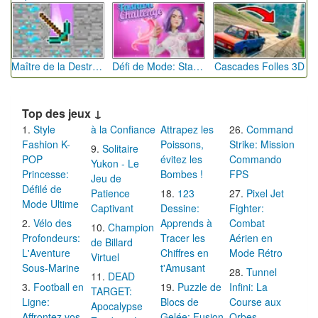
Maître de la Destruction: Fusion de Pioches
Défi de Mode: Star du Podium
Cascades Folles 3D
Top des jeux ↓
Style
à la Confiance
Attrapez les
Command
Fashion K-
Poissons,
Strike: Mission
Solitaire
POP
évitez les
Commando
Yukon - Le
Princesse:
Bombes !
FPS
Jeu de
Défilé de
Patience
123
Pixel Jet
Mode Ultime
Captivant
Dessine:
Fighter:
Vélo des
Apprends à
Combat
Champion
Profondeurs:
Tracer les
Aérien en
de Billard
L'Aventure
Chiffres en
Mode Rétro
Virtuel
Sous-Marine
t'Amusant
Tunnel
DEAD
Football en
Puzzle de
Infini: La
TARGET:
Ligne:
Blocs de
Course aux
Apocalypse