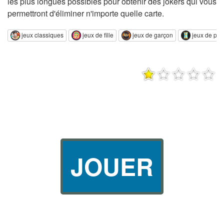
les plus longues possibles pour obtenir des jokers qui vous
permettront d'éliminer n'importe quelle carte.
jeux classiques
jeux de fille
jeux de garçon
jeux de pat
JOUER