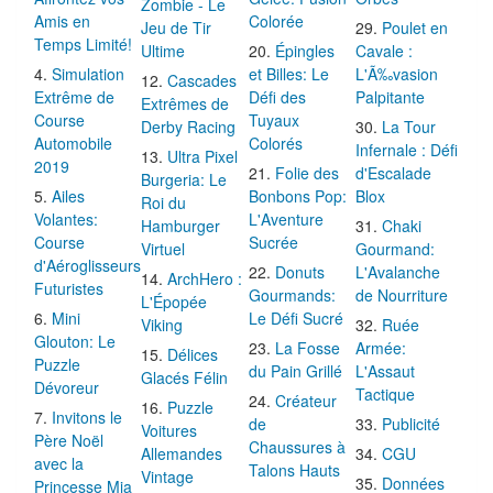
Affrontez vos
Gelée: Fusion
Orbes
Zombie - Le
Amis en
Colorée
Jeu de Tir
Poulet en
Temps Limité!
Ultime
Épingles
Cavale :
Simulation
et Billes: Le
L'Ã‰vasion
Cascades
Extrême de
Défi des
Palpitante
Extrêmes de
Course
Tuyaux
Derby Racing
La Tour
Automobile
Colorés
Infernale : Défi
Ultra Pixel
2019
Folie des
d'Escalade
Burgeria: Le
Ailes
Bonbons Pop:
Blox
Roi du
Volantes:
L'Aventure
Hamburger
Chaki
Course
Sucrée
Virtuel
Gourmand:
d'Aéroglisseurs
Donuts
L'Avalanche
ArchHero :
Futuristes
Gourmands:
de Nourriture
L'Épopée
Mini
Le Défi Sucré
Viking
Ruée
Glouton: Le
La Fosse
Armée:
Délices
Puzzle
du Pain Grillé
L'Assaut
Glacés Félin
Dévoreur
Tactique
Créateur
Puzzle
Invitons le
de
Publicité
Voitures
Père Noël
Chaussures à
Allemandes
CGU
avec la
Talons Hauts
Vintage
Données
Princesse Mia