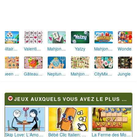
Magic Story of Solitaire
Tripeaks Emerland Solitaire
Yatzy Arena
Pyramid Mahjong
Solitaire Story TriPeaks 5
Mahjong Connect Gold
Easter Island Solitaire
Pyramid Tripeaks
Mahjong Solitaire World Tour
Crystal Connect Mahjong
Dynamons Connect
Mahjong Riddles Egypt
JEUX AUXQUELS VOUS AVEZ LE PLUS JOUÉ
Skip Love: L'Amour en Péril
Bébé Clic Italien: La Folie des Petits Bambins
La Ferme des Mots - Cultivez votre Vocabulaire