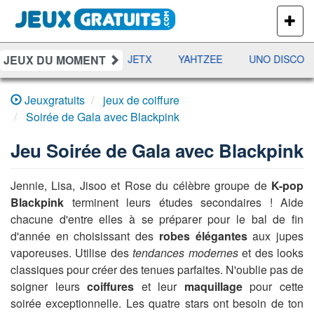
PLUS
DE
JEUX
JEUX DU MOMENT
DAMES
RAMI
JETX
YAHTZEE
UNO DISCO
Jeuxgratuits
jeux de coiffure
Soirée de Gala avec Blackpink
Jeu
Soirée de Gala avec Blackpink
Jennie, Lisa, Jisoo et Rose du célèbre groupe de
K-pop
Blackpink
terminent leurs études secondaires ! Aide
chacune d'entre elles à se préparer pour le bal de fin
d'année en choisissant des
robes élégantes
aux jupes
vaporeuses. Utilise des
tendances modernes
et des looks
classiques pour créer des tenues parfaites. N'oublie pas de
soigner leurs
coiffures
et leur
maquillage
pour cette
soirée exceptionnelle. Les quatre stars ont besoin de ton