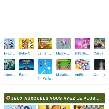
Skip Love: L'Amour en Péril
Bébé Clic Italien: La Folie des Petits Bambins
La Ferme des Mots - Cultivez votre Vocabulaire
Maître de la Destruction: Fusion de Pioches
Défi de Mode: Star du Podium
Cascades Folles 3D
Aboiement Stellaire : Aventure Canine
Fusée Chromatique: La Course des Couleurs
Marathon Champion io
AniBlocos: Connecte les Animaux Mignons!
Granny Revient 3D : Destin Maléfique
Tir Parfait
JEUX AUXQUELS VOUS AVEZ LE PLUS JOUÉ