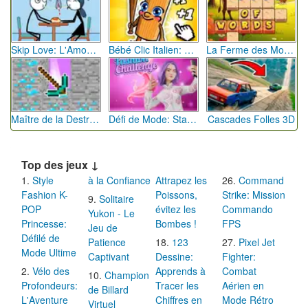
Skip Love: L'Amour en Péril
Bébé Clic Italien: La Folie des Petits Bambins
La Ferme des Mots - Cultivez votre Vocabulaire
Maître de la Destruction: Fusion de Pioches
Défi de Mode: Star du Podium
Cascades Folles 3D
Top des jeux ↓
Style
à la Confiance
Attrapez les
Command
Fashion K-
Poissons,
Strike: Mission
Solitaire
POP
évitez les
Commando
Yukon - Le
Princesse:
Bombes !
FPS
Jeu de
Défilé de
Patience
123
Pixel Jet
Mode Ultime
Captivant
Dessine:
Fighter:
Vélo des
Apprends à
Combat
Champion
Profondeurs:
Tracer les
Aérien en
de Billard
L'Aventure
Chiffres en
Mode Rétro
Virtuel