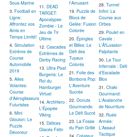
Sous-Marine
t'Amusant
Tunnel
DEAD
Football en
Puzzle de
Infini: La
TARGET:
Ligne:
Blocs de
Course aux
Apocalypse
Affrontez vos
Gelée: Fusion
Orbes
Zombie - Le
Amis en
Colorée
Jeu de Tir
Poulet en
Temps Limité!
Ultime
Épingles
Cavale :
Simulation
et Billes: Le
L'Ã‰vasion
Cascades
Extrême de
Défi des
Palpitante
Extrêmes de
Course
Tuyaux
Derby Racing
La Tour
Automobile
Colorés
Infernale : Défi
Ultra Pixel
2019
Folie des
d'Escalade
Burgeria: Le
Ailes
Bonbons Pop:
Blox
Roi du
Volantes:
L'Aventure
Hamburger
Chaki
Course
Sucrée
Virtuel
Gourmand:
d'Aéroglisseurs
Donuts
L'Avalanche
ArchHero :
Futuristes
Gourmands:
de Nourriture
L'Épopée
Mini
Le Défi Sucré
Viking
Ruée
Glouton: Le
La Fosse
Armée:
Délices
Puzzle
du Pain Grillé
L'Assaut
Glacés Félin
Dévoreur
Tactique
Créateur