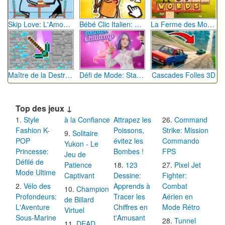
Skip Love: L'Amour en Péril
Bébé Clic Italien: La Folie des Petits Bambins
La Ferme des Mots - Cultivez votre Vocabulaire
Maître de la Destruction: Fusion de Pioches
Défi de Mode: Star du Podium
Cascades Folles 3D
Top des jeux ↓
Style
à la Confiance
Attrapez les
Command
Fashion K-
Poissons,
Strike: Mission
Solitaire
POP
évitez les
Commando
Yukon - Le
Princesse:
Bombes !
FPS
Jeu de
Défilé de
Patience
123
Pixel Jet
Mode Ultime
Captivant
Dessine:
Fighter:
Vélo des
Apprends à
Combat
Champion
Profondeurs:
Tracer les
Aérien en
de Billard
L'Aventure
Chiffres en
Mode Rétro
Virtuel
Sous-Marine
t'Amusant
Tunnel
DEAD