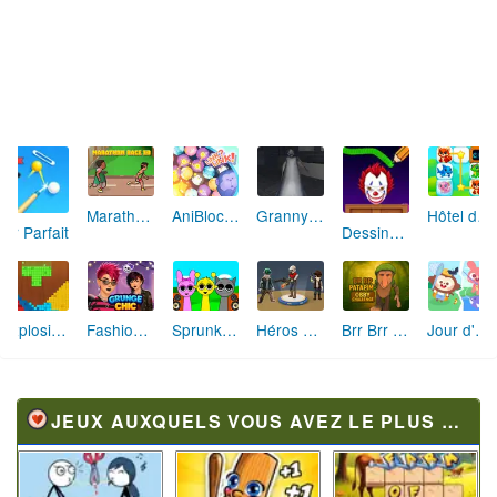
Marathon Champion io
AniBlocos: Connecte les Animaux Mignons!
Granny Revient 3D : Destin Maléfique
Hôtel des Animaux de Rêve
Tir Parfait
Dessine et Écrase : Le Jeu des Monstres
Explosion de Blocs de Sable
Fashion Rebelle: Style Grunge Chic
Sprunki Monster: Rythmes Musicaux Monstres
Héros des Terres Hostiles
Brr Brr Patapim: Le Défi Parkour Délirant
Jour d'Aventure: Puzzles en Plein Air
JEUX AUXQUELS VOUS AVEZ LE PLUS JOUÉ