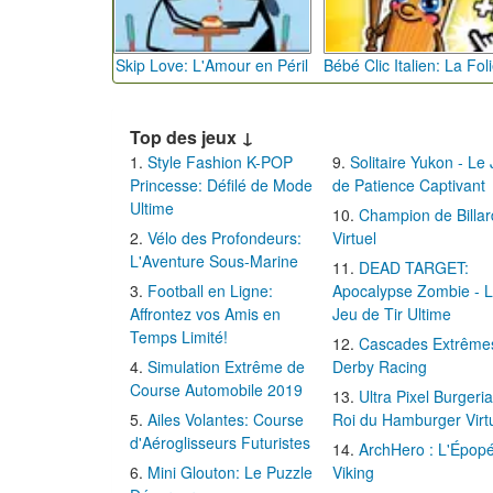
Skip Love: L'Amour en Péril
Top des jeux ↓
Style Fashion K-POP
Solitaire Yukon - Le
Princesse: Défilé de Mode
de Patience Captivant
Ultime
Champion de Billar
Vélo des Profondeurs:
Virtuel
L'Aventure Sous-Marine
DEAD TARGET:
Football en Ligne:
Apocalypse Zombie - 
Affrontez vos Amis en
Jeu de Tir Ultime
Temps Limité!
Cascades Extrême
Simulation Extrême de
Derby Racing
Course Automobile 2019
Ultra Pixel Burgeria
Ailes Volantes: Course
Roi du Hamburger Virt
d'Aéroglisseurs Futuristes
ArchHero : L'Épop
Mini Glouton: Le Puzzle
Viking