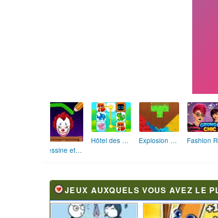
Hôtel des Animaux de Rêve
Explosion de Blocs de Sable
Dessine et Écrase : Le Jeu des Monstres
JEUX AUXQUELS VOUS AVEZ LE P