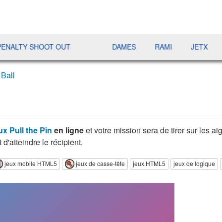
Y SHOOT OUT
DAMES
RAMI
JETX
YAHT
 Ball
ux Pull the Pin
en ligne
et votre mission sera de tirer sur les ai
 d'atteindre le récipient.
jeux mobile HTML5
jeux de casse-tête
jeux HTML5
jeux de logique