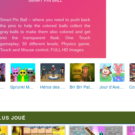
Fashion Rebelle: Style Grunge Chic
Sprunki Monster: Rythmes Musicaux Monstres
Héros des Terres Hostiles
Brr Brr Patapim: Le Défi Parkour Délirant
Jour d'Aventure: Puzzles en Plein Air
LUS JOUÉ