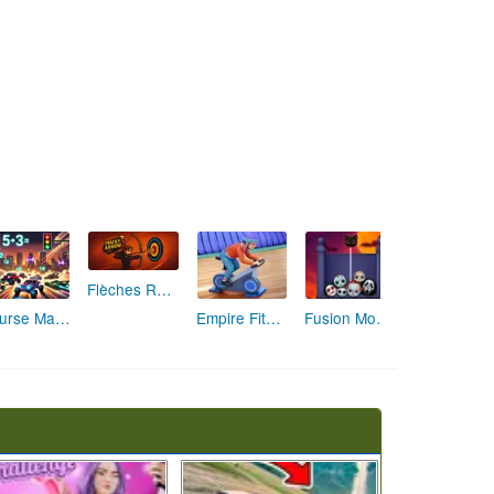
Flèches Rusées 2 : Visez Juste et Défiez la Rotation!
Course Mathématique: La Vitesse par les Chiffres
Empire Fitness - Simulateur de Salle de Sport
Fusion Monstrueuse d'Halloween