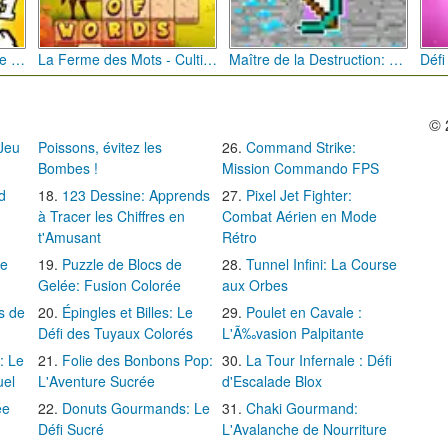
Bébé Clic Italien: La Folie des Petits Bambins
La Ferme des Mots - Cultivez votre Vocabulaire
Maître de la Destruction: Fusion de Pioches
© 
 Jeu
Poissons, évitez les
Command Strike:
Bombes !
Mission Commando FPS
d
123 Dessine: Apprends
Pixel Jet Fighter:
à Tracer les Chiffres en
Combat Aérien en Mode
t'Amusant
Rétro
Le
Puzzle de Blocs de
Tunnel Infini: La Course
Gelée: Fusion Colorée
aux Orbes
s de
Épingles et Billes: Le
Poulet en Cavale :
Défi des Tuyaux Colorés
L'Ã‰vasion Palpitante
: Le
Folie des Bonbons Pop:
La Tour Infernale : Défi
uel
L'Aventure Sucrée
d'Escalade Blox
ée
Donuts Gourmands: Le
Chaki Gourmand:
Défi Sucré
L'Avalanche de Nourriture