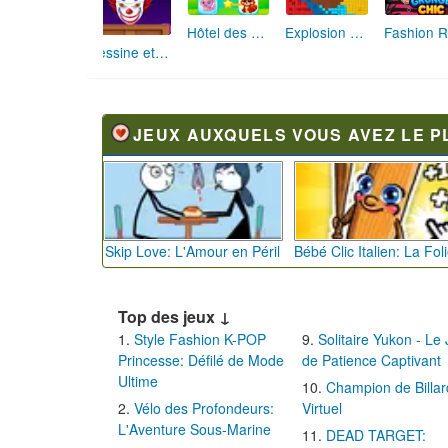
Hôtel des Animaux de Rêve
Explosion de Blocs de Sable
Dessine et Écrase : Le Jeu des Monstres
JEUX AUXQUELS VOUS AVEZ LE P
Skip Love: L'Amour en Péril
Top des jeux ↓
Style Fashion K-POP
Solitaire Yukon - Le
Princesse: Défilé de Mode
de Patience Captivant
Ultime
Champion de Billar
Vélo des Profondeurs:
Virtuel
L'Aventure Sous-Marine
DEAD TARGET: