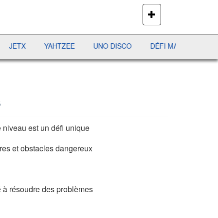
PLUS
DE
JEUX
YAHTZEE
UNO DISCO
DÉFI MAHJONG
RÉCRÉ
s
e niveau est un défi unique
stres et obstacles dangereux
té à résoudre des problèmes