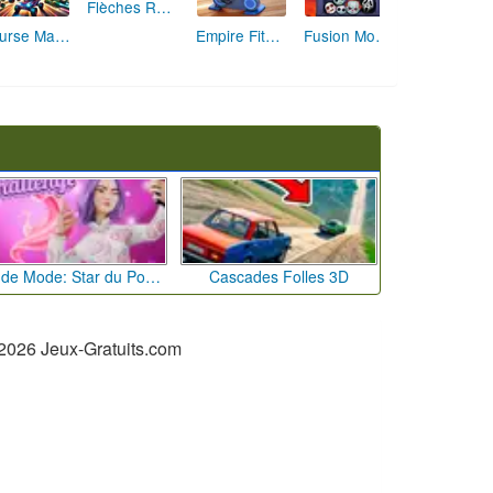
Flèches Rusées 2 : Visez Juste et Défiez la Rotation!
Course Mathématique: La Vitesse par les Chiffres
Empire Fitness - Simulateur de Salle de Sport
Fusion Monstrueuse d'Halloween
Défi de Mode: Star du Podium
Cascades Folles 3D
2026 Jeux-Gratuits.com