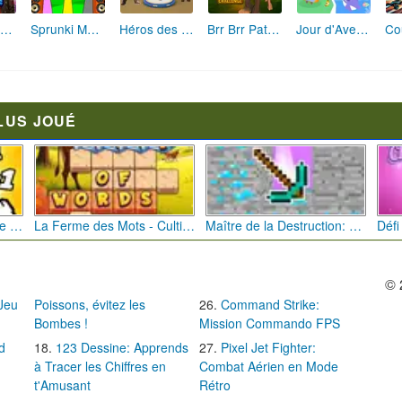
Fashion Rebelle: Style Grunge Chic
Sprunki Monster: Rythmes Musicaux Monstres
Héros des Terres Hostiles
Brr Brr Patapim: Le Défi Parkour Délirant
Jour d'Aventure: Puzzles en Plein Air
LUS JOUÉ
Bébé Clic Italien: La Folie des Petits Bambins
La Ferme des Mots - Cultivez votre Vocabulaire
Maître de la Destruction: Fusion de Pioches
© 
 Jeu
Poissons, évitez les
Command Strike:
Bombes !
Mission Commando FPS
d
123 Dessine: Apprends
Pixel Jet Fighter:
à Tracer les Chiffres en
Combat Aérien en Mode
t'Amusant
Rétro