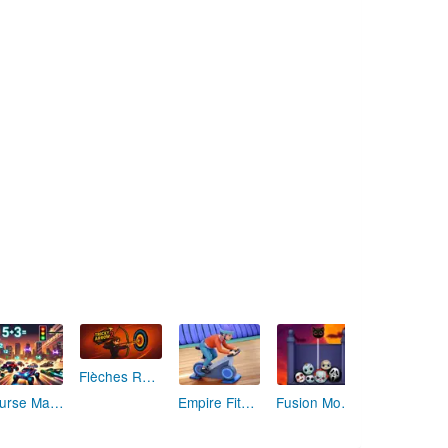
Flèches Rusées 2 : Visez Juste et Défiez la Rotation!
Course Mathématique: La Vitesse par les Chiffres
Empire Fitness - Simulateur de Salle de Sport
Fusion Monstrueuse d'Halloween