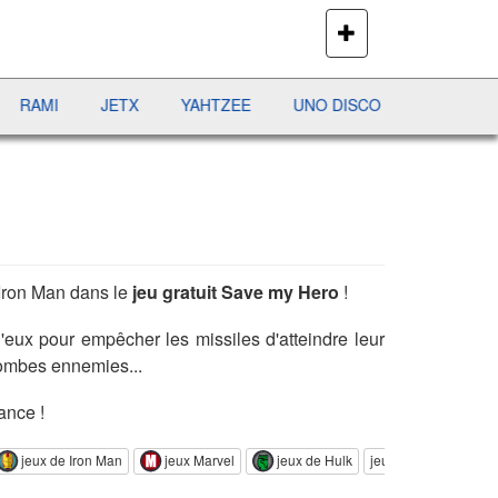
PLUS
DE
JEUX
I
JETX
YAHTZEE
UNO DISCO
DÉFI MAHJONG
 Iron Man dans le
jeu gratuit Save my Hero
!
'eux pour empêcher les missiles d'atteindre leur
bombes ennemies...
ance !
jeux de Iron Man
jeux Marvel
jeux de Hulk
jeux HTML5
j