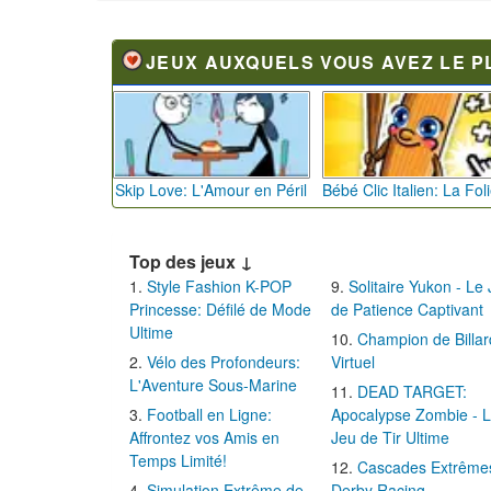
JEUX AUXQUELS VOUS AVEZ LE P
Skip Love: L'Amour en Péril
Top des jeux ↓
Style Fashion K-POP
Solitaire Yukon - Le
Princesse: Défilé de Mode
de Patience Captivant
Ultime
Champion de Billar
Vélo des Profondeurs:
Virtuel
L'Aventure Sous-Marine
DEAD TARGET:
Football en Ligne:
Apocalypse Zombie - 
Affrontez vos Amis en
Jeu de Tir Ultime
Temps Limité!
Cascades Extrême
Simulation Extrême de
Derby Racing