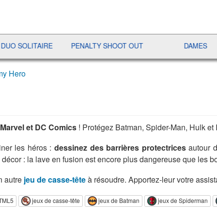
OLITAIRE
PENALTY SHOOT OUT
DAMES
RAM
my Hero
 Marvel et DC Comics
! Protégez Batman, Spider-Man, Hulk et
ner les héros :
dessinez des barrières protectrices
autour d
 décor : la lave en fusion est encore plus dangereuse que les 
n autre
jeu de casse-tête
à résoudre. Apportez-leur votre assist
HTML5
jeux de casse-tête
jeux de Batman
jeux de Spiderman