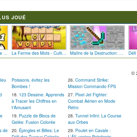
LUS JOUÉ
Bébé Clic Italien: La Folie des Petits Bambins
La Ferme des Mots - Cultivez votre Vocabulaire
Maître de la Destruction: Fusion de Pioches
© 
 Jeu
Poissons, évitez les
Command Strike:
Bombes !
Mission Commando FPS
d
123 Dessine: Apprends
Pixel Jet Fighter:
à Tracer les Chiffres en
Combat Aérien en Mode
t'Amusant
Rétro
Le
Puzzle de Blocs de
Tunnel Infini: La Course
Gelée: Fusion Colorée
aux Orbes
s de
Épingles et Billes: Le
Poulet en Cavale :
Défi des Tuyaux Colorés
L'Ã‰vasion Palpitante