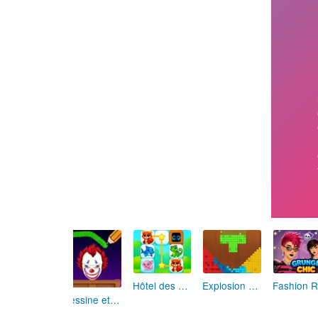
Hôtel des Animaux de Rêve
Explosion de Blocs de Sable
Dessine et Écrase : Le Jeu des Monstres