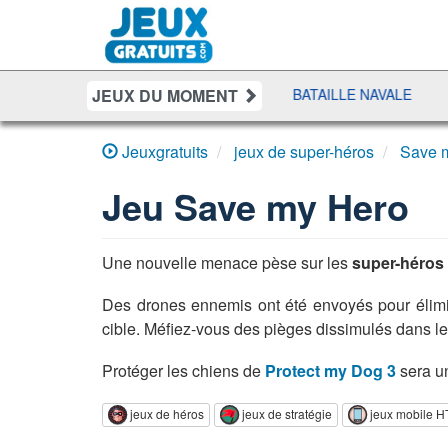
JEUX DU MOMENT
PURSUIT
SHERIFF POKER
BATAILLE NAVALE
DUO S
Jeuxgratuits
jeux de super-héros
Save 
Jeu
Save my Hero
Une nouvelle menace pèse sur les
super-héros
Des drones ennemis ont été envoyés pour élimi
cible. Méfiez-vous des pièges dissimulés dans le
Protéger les chiens de
Protect my Dog 3
sera u
jeux de héros
jeux de stratégie
jeux mobile 