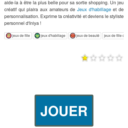
aide-la à être la plus belle pour sa sortie shopping. Un jeu
créatif qui plaira aux amateurs de
Jeux d'habillage
et de
personnalisation. Exprime ta créativité et deviens le styliste
personnel d'Iniya !
jeux de fille
jeux d'habillage
jeux de beauté
jeux de fille de 
JOUER