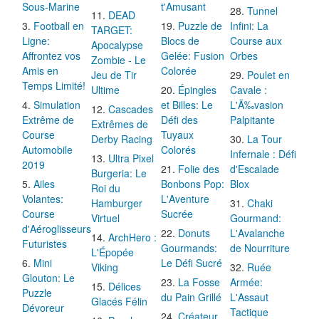
Sous-Marine
t'Amusant
Tunnel
DEAD
Football en
Puzzle de
Infini: La
TARGET:
Ligne:
Blocs de
Course aux
Apocalypse
Affrontez vos
Gelée: Fusion
Orbes
Zombie - Le
Amis en
Colorée
Jeu de Tir
Poulet en
Temps Limité!
Ultime
Épingles
Cavale :
Simulation
et Billes: Le
L'Ã‰vasion
Cascades
Extrême de
Défi des
Palpitante
Extrêmes de
Course
Tuyaux
Derby Racing
La Tour
Automobile
Colorés
Infernale : Défi
Ultra Pixel
2019
Folie des
d'Escalade
Burgeria: Le
Ailes
Bonbons Pop:
Blox
Roi du
Volantes:
L'Aventure
Hamburger
Chaki
Course
Sucrée
Virtuel
Gourmand:
d'Aéroglisseurs
Donuts
L'Avalanche
ArchHero :
Futuristes
Gourmands:
de Nourriture
L'Épopée
Mini
Le Défi Sucré
Viking
Ruée
Glouton: Le
La Fosse
Armée:
Délices
Puzzle
du Pain Grillé
L'Assaut
Glacés Félin
Dévoreur
Tactique
Créateur