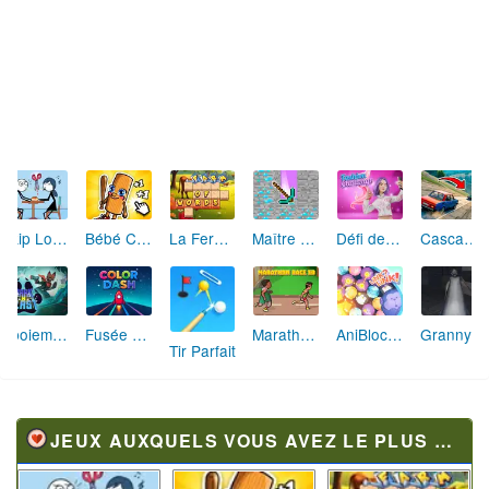
Skip Love: L'Amour en Péril
Bébé Clic Italien: La Folie des Petits Bambins
La Ferme des Mots - Cultivez votre Vocabulaire
Maître de la Destruction: Fusion de Pioches
Défi de Mode: Star du Podium
Cascades Folles 3D
Aboiement Stellaire : Aventure Canine
Fusée Chromatique: La Course des Couleurs
Marathon Champion io
AniBlocos: Connecte les Animaux Mignons!
Granny Revient 3D : Destin Maléfique
Tir Parfait
JEUX AUXQUELS VOUS AVEZ LE PLUS JOUÉ