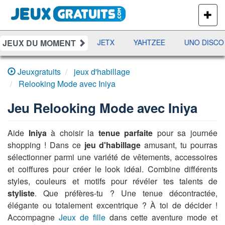
PLUS
DE
JEUX
JEUX DU MOMENT
DAMES
RAMI
JETX
YAHTZEE
UNO DISCO
Jeuxgratuits
jeux d'habillage
Relooking Mode avec Iniya
Jeu
Relooking Mode avec Iniya
Aide
Iniya
à choisir la
tenue parfaite
pour sa journée
shopping ! Dans ce
jeu d'habillage
amusant, tu pourras
sélectionner parmi une variété de vêtements, accessoires
et coiffures pour créer le look idéal. Combine différents
styles, couleurs et motifs pour révéler tes talents de
styliste
. Que préfères-tu ? Une tenue décontractée,
élégante ou totalement excentrique ? À toi de décider !
Accompagne
Jeux de fille
dans cette aventure mode et