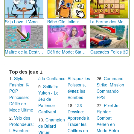
Skip Love: L'Amour en Péril
Bébé Clic Italien: La Folie des Petits Bambins
La Ferme des Mots - Cultivez votre Vocabulaire
Maître de la Destruction: Fusion de Pioches
Défi de Mode: Star du Podium
Cascades Folles 3D
Top des jeux ↓
Style
à la Confiance
Attrapez les
Command
Fashion K-
Poissons,
Strike: Mission
Solitaire
POP
évitez les
Commando
Yukon - Le
Princesse:
Bombes !
FPS
Jeu de
Défilé de
Patience
123
Pixel Jet
Mode Ultime
Captivant
Dessine:
Fighter:
Vélo des
Apprends à
Combat
Champion
Profondeurs:
Tracer les
Aérien en
de Billard
L'Aventure
Chiffres en
Mode Rétro
Virtuel