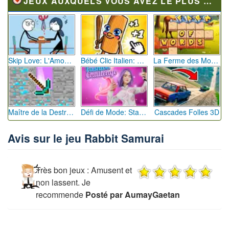
JEUX AUXQUELS VOUS AVEZ LE PLUS JOUÉ
Skip Love: L'Amour en Péril
Bébé Clic Italien: La Folie des Petits Bambins
La Ferme des Mots - Cultivez votre Vocabulaire
Maître de la Destruction: Fusion de Pioches
Défi de Mode: Star du Podium
Cascades Folles 3D
Avis sur le jeu Rabbit Samurai
Très bon jeux : Amusent et
non lassent. Je
recommende
Posté par AumayGaetan