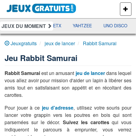
PLUS
DE
JEUX
JEUX DU MOMENT
DAMES
RAMI
JETX
YAHTZEE
UNO DISCO
Jeuxgratuits
jeux de lancer
Rabbit Samurai
Jeu
Rabbit Samurai
Rabbit Samurai
est un amusant
jeu de lancer
dans lequel
vous allez avoir pour mission d'aider un lapin à libérer ses
amis tout en satisfaisant son appétit et en récoltant des
carottes.
Pour jouer à ce
jeu d'adresse
, utilisez votre souris pour
lancer votre grappin vers les poutres en bois qui sont
parsemées sur le décor.
Suivez les carottes
qui vous
indiqueront le parcours à emprunter, vous verrez