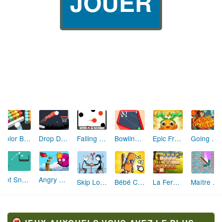
JOUER
Color Bump
Drop Dunks
Falling Dots Game
Bowling Fun 2019
Epic Fruits
Going Nuts
Dot Snap Battle
Angry Flappy Wings
Skip Love: L'Amour en Péril
Bébé Clic Italien: La Folie des Petits Bambins
La Ferme des Mots - Cultivez votre Vocabulaire
Maître de la Destruction: Fusion de Pioches