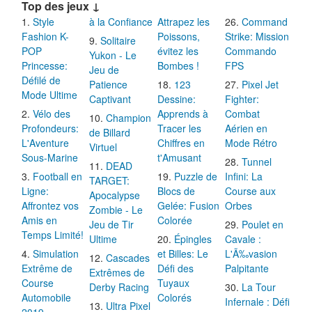
Top des jeux ↓
Style
à la Confiance
Attrapez les
Command
Fashion K-
Poissons,
Strike: Mission
Solitaire
POP
évitez les
Commando
Yukon - Le
Princesse:
Bombes !
FPS
Jeu de
Défilé de
Patience
123
Pixel Jet
Mode Ultime
Captivant
Dessine:
Fighter:
Vélo des
Apprends à
Combat
Champion
Profondeurs:
Tracer les
Aérien en
de Billard
L'Aventure
Chiffres en
Mode Rétro
Virtuel
Sous-Marine
t'Amusant
Tunnel
DEAD
Football en
Puzzle de
Infini: La
TARGET:
Ligne:
Blocs de
Course aux
Apocalypse
Affrontez vos
Gelée: Fusion
Orbes
Zombie - Le
Amis en
Colorée
Jeu de Tir
Poulet en
Temps Limité!
Ultime
Épingles
Cavale :
Simulation
et Billes: Le
L'Ã‰vasion
Cascades
Extrême de
Défi des
Palpitante
Extrêmes de
Course
Tuyaux
Derby Racing
La Tour
Automobile
Colorés
Infernale : Défi
Ultra Pixel
2019