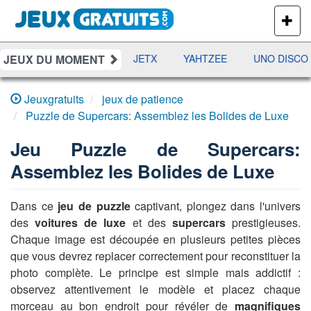
PLUS
DE
JEUX
JEUX DU MOMENT
DAMES
RAMI
JETX
YAHTZEE
UNO DISCO
Jeuxgratuits
jeux de patience
Puzzle de Supercars: Assemblez les Bolides de Luxe
Jeu
Puzzle de Supercars:
Assemblez les Bolides de Luxe
Dans ce
jeu de puzzle
captivant, plongez dans l'univers
des
voitures de luxe
et des
supercars
prestigieuses.
Chaque image est découpée en plusieurs petites pièces
que vous devrez replacer correctement pour reconstituer la
photo complète. Le principe est simple mais addictif :
observez attentivement le modèle et placez chaque
morceau au bon endroit pour révéler de
magnifiques