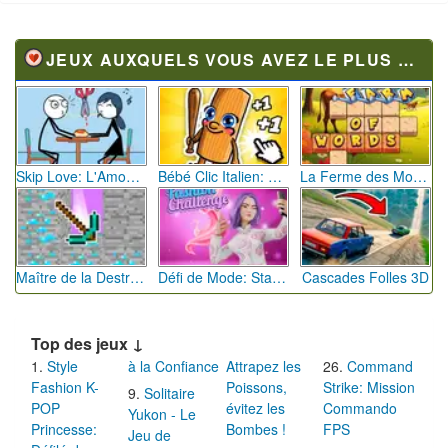
JEUX AUXQUELS VOUS AVEZ LE PLUS JOUÉ
Skip Love: L'Amour en Péril
Bébé Clic Italien: La Folie des Petits Bambins
La Ferme des Mots - Cultivez votre Vocabulaire
Maître de la Destruction: Fusion de Pioches
Défi de Mode: Star du Podium
Cascades Folles 3D
Top des jeux ↓
Style
à la Confiance
Attrapez les
Command
Fashion K-
Poissons,
Strike: Mission
Solitaire
POP
évitez les
Commando
Yukon - Le
Princesse:
Bombes !
FPS
Jeu de