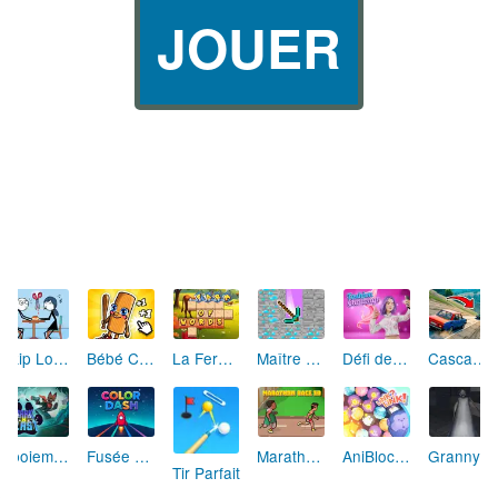
JOUER
Skip Love: L'Amour en Péril
Bébé Clic Italien: La Folie des Petits Bambins
La Ferme des Mots - Cultivez votre Vocabulaire
Maître de la Destruction: Fusion de Pioches
Défi de Mode: Star du Podium
Cascades Folles 3D
Aboiement Stellaire : Aventure Canine
Fusée Chromatique: La Course des Couleurs
Marathon Champion io
AniBlocos: Connecte les Animaux Mignons!
Granny Revient 3D : Destin Maléfique
Tir Parfait