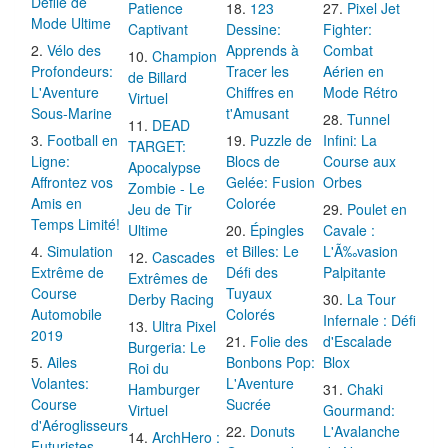
Défilé de
Patience
123
Pixel Jet
Mode Ultime
Captivant
Dessine:
Fighter:
Vélo des
Apprends à
Combat
Champion
Profondeurs:
Tracer les
Aérien en
de Billard
L'Aventure
Chiffres en
Mode Rétro
Virtuel
Sous-Marine
t'Amusant
Tunnel
DEAD
Football en
Puzzle de
Infini: La
TARGET:
Ligne:
Blocs de
Course aux
Apocalypse
Affrontez vos
Gelée: Fusion
Orbes
Zombie - Le
Amis en
Colorée
Jeu de Tir
Poulet en
Temps Limité!
Ultime
Épingles
Cavale :
Simulation
et Billes: Le
L'Ã‰vasion
Cascades
Extrême de
Défi des
Palpitante
Extrêmes de
Course
Tuyaux
Derby Racing
La Tour
Automobile
Colorés
Infernale : Défi
Ultra Pixel
2019
Folie des
d'Escalade
Burgeria: Le
Ailes
Bonbons Pop:
Blox
Roi du
Volantes:
L'Aventure
Hamburger
Chaki
Course
Sucrée
Virtuel
Gourmand:
d'Aéroglisseurs
Donuts
L'Avalanche
ArchHero :
Futuristes