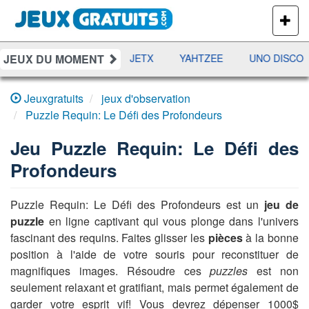
PLUS
DE
JEUX
JEUX DU MOMENT
DAMES
RAMI
JETX
YAHTZEE
UNO DISCO
Jeuxgratuits
jeux d'observation
Puzzle Requin: Le Défi des Profondeurs
Jeu
Puzzle Requin: Le Défi des
Profondeurs
Puzzle Requin: Le Défi des Profondeurs est un
jeu de
puzzle
en ligne captivant qui vous plonge dans l'univers
fascinant des requins. Faites glisser les
pièces
à la bonne
position à l'aide de votre souris pour reconstituer de
magnifiques images. Résoudre ces
puzzles
est non
seulement relaxant et gratifiant, mais permet également de
garder votre esprit vif! Vous devrez dépenser 1000$