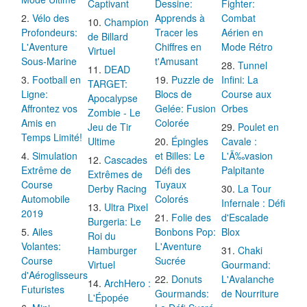
Captivant
Dessine:
Fighter:
Vélo des
Apprends à
Combat
Champion
Profondeurs:
Tracer les
Aérien en
de Billard
L'Aventure
Chiffres en
Mode Rétro
Virtuel
Sous-Marine
t'Amusant
Tunnel
DEAD
Football en
Puzzle de
Infini: La
TARGET:
Ligne:
Blocs de
Course aux
Apocalypse
Affrontez vos
Gelée: Fusion
Orbes
Zombie - Le
Amis en
Colorée
Jeu de Tir
Poulet en
Temps Limité!
Ultime
Épingles
Cavale :
Simulation
et Billes: Le
L'Ã‰vasion
Cascades
Extrême de
Défi des
Palpitante
Extrêmes de
Course
Tuyaux
Derby Racing
La Tour
Automobile
Colorés
Infernale : Défi
Ultra Pixel
2019
Folie des
d'Escalade
Burgeria: Le
Ailes
Bonbons Pop:
Blox
Roi du
Volantes:
L'Aventure
Hamburger
Chaki
Course
Sucrée
Virtuel
Gourmand:
d'Aéroglisseurs
Donuts
L'Avalanche
ArchHero :
Futuristes
Gourmands:
de Nourriture
L'Épopée