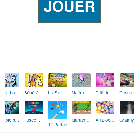
JOUER
Skip Love: L'Amour en Péril
Bébé Clic Italien: La Folie des Petits Bambins
La Ferme des Mots - Cultivez votre Vocabulaire
Maître de la Destruction: Fusion de Pioches
Défi de Mode: Star du Podium
Cascades Folles 3D
Aboiement Stellaire : Aventure Canine
Fusée Chromatique: La Course des Couleurs
Marathon Champion io
AniBlocos: Connecte les Animaux Mignons!
Granny Revient 3D : Destin Maléfique
Tir Parfait