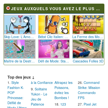
JEUX AUXQUELS VOUS AVEZ LE PLUS JOUÉ
Skip Love: L'Amour en Péril
Bébé Clic Italien: La Folie des Petits Bambins
La Ferme des Mots - Cultivez votre Vocabulaire
Maître de la Destruction: Fusion de Pioches
Défi de Mode: Star du Podium
Cascades Folles 3D
Top des jeux ↓
Style
à la Confiance
Attrapez les
Command
Fashion K-
Poissons,
Strike: Mission
Solitaire
POP
évitez les
Commando
Yukon - Le
Princesse:
Bombes !
FPS
Jeu de
Défilé de
Patience
123
Pixel Jet
Mode Ultime