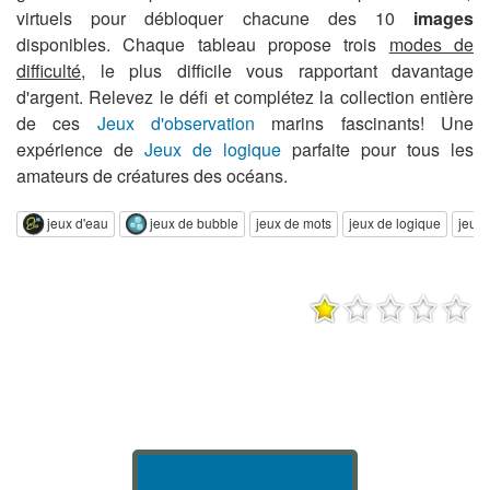
virtuels pour débloquer chacune des 10
images
disponibles. Chaque tableau propose trois
modes de
difficulté
, le plus difficile vous rapportant davantage
d'argent. Relevez le défi et complétez la collection entière
de ces
Jeux d'observation
marins fascinants! Une
expérience de
Jeux de logique
parfaite pour tous les
amateurs de créatures des océans.
jeux d'eau
jeux de bubble
jeux de mots
jeux de logique
jeux 