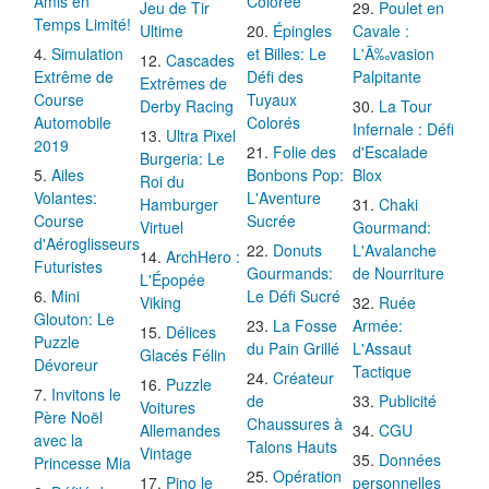
Amis en
Colorée
Jeu de Tir
Poulet en
Temps Limité!
Ultime
Épingles
Cavale :
Simulation
et Billes: Le
L'Ã‰vasion
Cascades
Extrême de
Défi des
Palpitante
Extrêmes de
Course
Tuyaux
Derby Racing
La Tour
Automobile
Colorés
Infernale : Défi
Ultra Pixel
2019
Folie des
d'Escalade
Burgeria: Le
Ailes
Bonbons Pop:
Blox
Roi du
Volantes:
L'Aventure
Hamburger
Chaki
Course
Sucrée
Virtuel
Gourmand:
d'Aéroglisseurs
Donuts
L'Avalanche
ArchHero :
Futuristes
Gourmands:
de Nourriture
L'Épopée
Mini
Le Défi Sucré
Viking
Ruée
Glouton: Le
La Fosse
Armée:
Délices
Puzzle
du Pain Grillé
L'Assaut
Glacés Félin
Dévoreur
Tactique
Créateur
Puzzle
Invitons le
de
Publicité
Voitures
Père Noël
Chaussures à
Allemandes
CGU
avec la
Talons Hauts
Vintage
Données
Princesse Mia
Opération
Pino le
personnelles