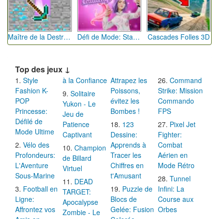
Maître de la Destruction: Fusion de Pioches
Défi de Mode: Star du Podium
Cascades Folles 3D
Top des jeux ↓
Style
à la Confiance
Attrapez les
Command
Fashion K-
Poissons,
Strike: Mission
Solitaire
POP
évitez les
Commando
Yukon - Le
Princesse:
Bombes !
FPS
Jeu de
Défilé de
Patience
123
Pixel Jet
Mode Ultime
Captivant
Dessine:
Fighter:
Vélo des
Apprends à
Combat
Champion
Profondeurs:
Tracer les
Aérien en
de Billard
L'Aventure
Chiffres en
Mode Rétro
Virtuel
Sous-Marine
t'Amusant
Tunnel
DEAD
Football en
Puzzle de
Infini: La
TARGET:
Ligne:
Blocs de
Course aux
Apocalypse
Affrontez vos
Gelée: Fusion
Orbes
Zombie - Le