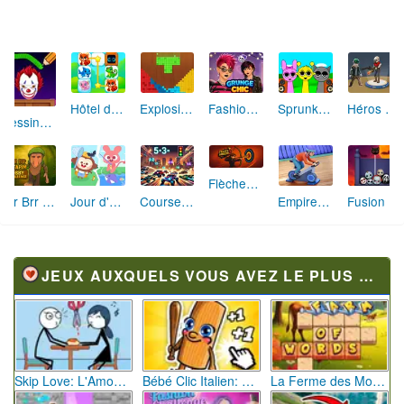
Skip Love: L'Amour en Péril
Bébé Clic Italien: La Folie des Petits Bambins
La Ferme des Mots - Cultivez votre Vocabulaire
Maître de la Destruction: Fusion de Pioches
Défi de Mode: Star du Podium
Cascades Folles 3D
Aboiement Stellaire : Aventure Canine
Fusée Chromatique: La Course des Couleurs
Marathon Champion io
AniBlocos: Connecte les Animaux Mignons!
Granny Revient 3D : Destin Maléfique
Tir Parfait
JEUX AUXQUELS VOUS AVEZ LE PLUS JOUÉ
Skip Love: L'Amour en Péril
Bébé Clic Italien: La Folie des Petits Bambins
La Ferme des Mots - Cultivez votre Vocabulaire