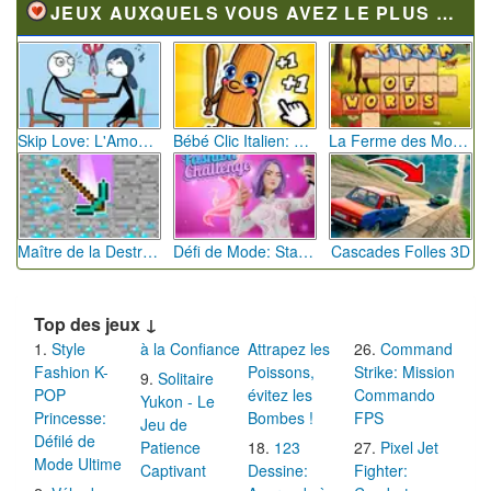
JEUX AUXQUELS VOUS AVEZ LE PLUS JOUÉ
Skip Love: L'Amour en Péril
Bébé Clic Italien: La Folie des Petits Bambins
La Ferme des Mots - Cultivez votre Vocabulaire
Maître de la Destruction: Fusion de Pioches
Défi de Mode: Star du Podium
Cascades Folles 3D
Top des jeux ↓
Style
à la Confiance
Attrapez les
Command
Fashion K-
Poissons,
Strike: Mission
Solitaire
POP
évitez les
Commando
Yukon - Le
Princesse:
Bombes !
FPS
Jeu de
Défilé de
Patience
123
Pixel Jet
Mode Ultime
Captivant
Dessine:
Fighter: