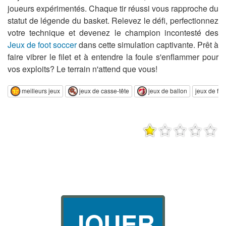
joueurs expérimentés. Chaque tir réussi vous rapproche du
statut de légende du basket. Relevez le défi, perfectionnez
votre technique et devenez le champion incontesté des
Jeux de foot soccer
dans cette simulation captivante. Prêt à
faire vibrer le filet et à entendre la foule s'enflammer pour
vos exploits? Le terrain n'attend que vous!
meilleurs jeux
jeux de casse-tête
jeux de ballon
jeux de foo
JOUER