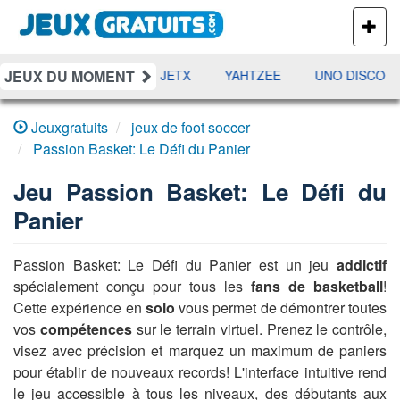
PLUS
DE
JEUX
JEUX DU MOMENT
DAMES
RAMI
JETX
YAHTZEE
UNO DISCO
Jeuxgratuits
jeux de foot soccer
Passion Basket: Le Défi du Panier
Jeu
Passion Basket: Le Défi du
Panier
Passion Basket: Le Défi du Panier est un jeu
addictif
spécialement conçu pour tous les
fans de basketball
!
Cette expérience en
solo
vous permet de démontrer toutes
vos
compétences
sur le terrain virtuel. Prenez le contrôle,
visez avec précision et marquez un maximum de paniers
pour établir de nouveaux records! L'interface intuitive rend
le jeu accessible à tous les niveaux, des débutants aux