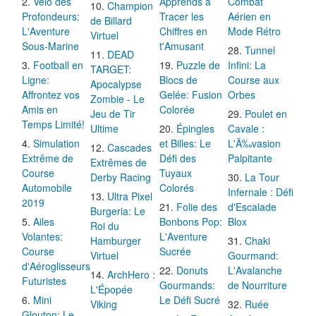
Vélo des
Apprends à
Combat
Champion
Profondeurs:
Tracer les
Aérien en
de Billard
L'Aventure
Chiffres en
Mode Rétro
Virtuel
Sous-Marine
t'Amusant
Tunnel
DEAD
Football en
Puzzle de
Infini: La
TARGET:
Ligne:
Blocs de
Course aux
Apocalypse
Affrontez vos
Gelée: Fusion
Orbes
Zombie - Le
Amis en
Colorée
Jeu de Tir
Poulet en
Temps Limité!
Ultime
Épingles
Cavale :
Simulation
et Billes: Le
L'Ã‰vasion
Cascades
Extrême de
Défi des
Palpitante
Extrêmes de
Course
Tuyaux
Derby Racing
La Tour
Automobile
Colorés
Infernale : Défi
Ultra Pixel
2019
Folie des
d'Escalade
Burgeria: Le
Ailes
Bonbons Pop:
Blox
Roi du
Volantes:
L'Aventure
Hamburger
Chaki
Course
Sucrée
Virtuel
Gourmand:
d'Aéroglisseurs
Donuts
L'Avalanche
ArchHero :
Futuristes
Gourmands:
de Nourriture
L'Épopée
Mini
Le Défi Sucré
Viking
Ruée
Glouton: Le