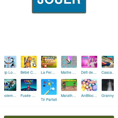
Skip Love: L'Amour en Péril
Bébé Clic Italien: La Folie des Petits Bambins
La Ferme des Mots - Cultivez votre Vocabulaire
Maître de la Destruction: Fusion de Pioches
Défi de Mode: Star du Podium
Cascades Folles 3D
Aboiement Stellaire : Aventure Canine
Fusée Chromatique: La Course des Couleurs
Marathon Champion io
AniBlocos: Connecte les Animaux Mignons!
Granny Revient 3D : Destin Maléfique
Tir Parfait