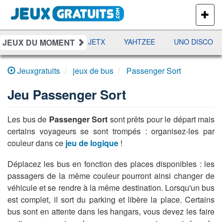
PLUS
DE
JEUX
JEUX DU MOMENT
DAMES
RAMI
JETX
YAHTZEE
UNO DISCO
Jeuxgratuits
jeux de bus
Passenger Sort
Jeu
Passenger Sort
Les bus de
Passenger Sort
sont prêts pour le départ mais
certains voyageurs se sont trompés : organisez-les par
couleur dans ce
jeu de logique
!
Déplacez les bus en fonction des places disponibles : les
passagers de la même couleur pourront ainsi changer de
véhicule et se rendre à la même destination. Lorsqu'un bus
est complet, il sort du parking et libère la place. Certains
bus sont en attente dans les hangars, vous devez les faire