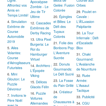
Ligne:
Blocs de
Course aux
Apocalypse
Affrontez vos
Gelée: Fusion
Orbes
Zombie - Le
Amis en
Colorée
Jeu de Tir
Poulet en
Temps Limité!
Ultime
Épingles
Cavale :
Simulation
et Billes: Le
L'Ã‰vasion
Cascades
Extrême de
Défi des
Palpitante
Extrêmes de
Course
Tuyaux
Derby Racing
La Tour
Automobile
Colorés
Infernale : Défi
Ultra Pixel
2019
Folie des
d'Escalade
Burgeria: Le
Ailes
Bonbons Pop:
Blox
Roi du
Volantes:
L'Aventure
Hamburger
Chaki
Course
Sucrée
Virtuel
Gourmand:
d'Aéroglisseurs
Donuts
L'Avalanche
ArchHero :
Futuristes
Gourmands:
de Nourriture
L'Épopée
Mini
Le Défi Sucré
Viking
Ruée
Glouton: Le
La Fosse
Armée:
Délices
Puzzle
du Pain Grillé
L'Assaut
Glacés Félin
Dévoreur
Tactique
Créateur
Puzzle
Invitons le
de
Publicité
Voitures
Père Noël
Chaussures à
Allemandes
CGU
avec la