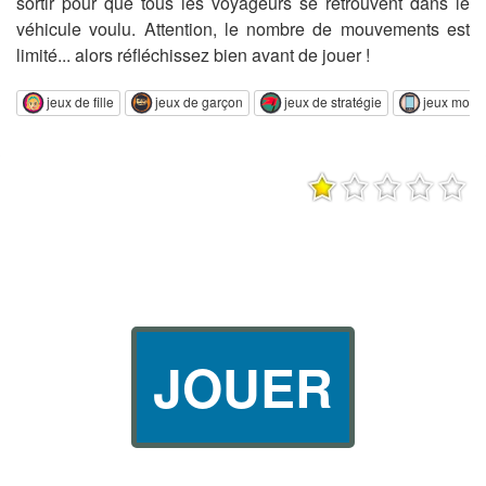
sortir pour que tous les voyageurs se retrouvent dans le
véhicule voulu. Attention, le nombre de mouvements est
limité... alors réfléchissez bien avant de jouer !
jeux de fille
jeux de garçon
jeux de stratégie
jeux mobi
JOUER