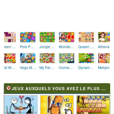
Dream Pet Link
Jungle Jewels Connect
Wonders of Egypt Match
Queen of Mahjong
Athena Match
Pool Party
Wild West Match 2
Vega Mix Sea Adventures
My Parking Lot
Connect Master
Dynamons Connect
Mahjong Solitaire World Tour
JEUX AUXQUELS VOUS AVEZ LE PLUS JOUÉ