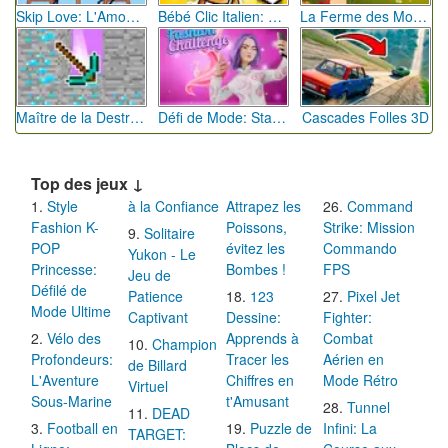
Skip Love: L'Amour en Péril
Bébé Clic Italien: La Folie des Petits Bambins
La Ferme des Mots - Cultivez votre Vocabulaire
Maître de la Destruction: Fusion de Pioches
Défi de Mode: Star du Podium
Cascades Folles 3D
Top des jeux ↓
Style
à la Confiance
Attrapez les
Command
Fashion K-
Poissons,
Strike: Mission
Solitaire
POP
évitez les
Commando
Yukon - Le
Princesse:
Bombes !
FPS
Jeu de
Défilé de
Patience
123
Pixel Jet
Mode Ultime
Captivant
Dessine:
Fighter:
Vélo des
Apprends à
Combat
Champion
Profondeurs:
Tracer les
Aérien en
de Billard
L'Aventure
Chiffres en
Mode Rétro
Virtuel
Sous-Marine
t'Amusant
Tunnel
DEAD
Football en
Puzzle de
Infini: La
TARGET: