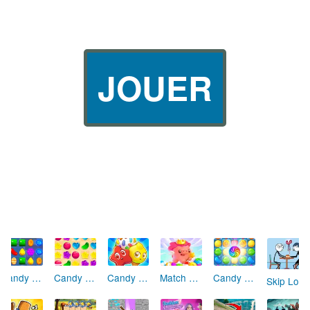
JOUER
Candy Crush
Candy Riddles Match 3
Candy Burst Fruits
Candy Rain 5
Match Arena
Skip Love: L'Amour en Péril