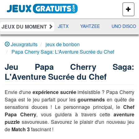
PLUS
DE
JEUX
JEUX DU MOMENT
DAMES
RAMI
JETX
YAHTZEE
UNO DISCO
Jeuxgratuits
jeux de bonbon
Papa Cherry Saga: L'Aventure Sucrée du Chef
Jeu
Papa Cherry Saga:
L'Aventure Sucrée du Chef
Envie d'une
expérience sucrée
irrésistible ? Papa Cherry
Saga est le jeu parfait pour les
gourmands
en quête de
sensations douces ! Le personnage principal, le
Chef
Papa Cherry
, vous guidera à travers cette
aventure
puzzle
savoureuse. Savourez le plaisir d'un nouveau jeu
de
Match 3
fascinant !