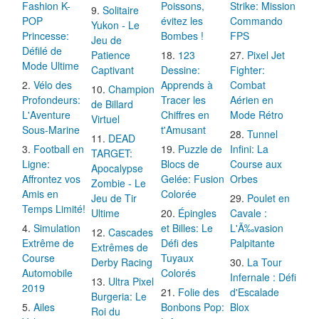
Fashion K-
Poissons,
Strike: Mission
Solitaire
POP
évitez les
Commando
Yukon - Le
Princesse:
Bombes !
FPS
Jeu de
Défilé de
Patience
123
Pixel Jet
Mode Ultime
Captivant
Dessine:
Fighter:
Vélo des
Apprends à
Combat
Champion
Profondeurs:
Tracer les
Aérien en
de Billard
L'Aventure
Chiffres en
Mode Rétro
Virtuel
Sous-Marine
t'Amusant
Tunnel
DEAD
Football en
Puzzle de
Infini: La
TARGET:
Ligne:
Blocs de
Course aux
Apocalypse
Affrontez vos
Gelée: Fusion
Orbes
Zombie - Le
Amis en
Colorée
Jeu de Tir
Poulet en
Temps Limité!
Ultime
Épingles
Cavale :
Simulation
et Billes: Le
L'Ã‰vasion
Cascades
Extrême de
Défi des
Palpitante
Extrêmes de
Course
Tuyaux
Derby Racing
La Tour
Automobile
Colorés
Infernale : Défi
Ultra Pixel
2019
Folie des
d'Escalade
Burgeria: Le
Ailes
Bonbons Pop:
Blox
Roi du