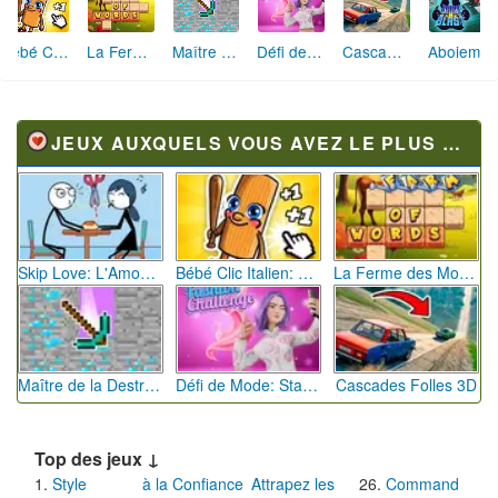
Bébé Clic Italien: La Folie des Petits Bambins
La Ferme des Mots - Cultivez votre Vocabulaire
Maître de la Destruction: Fusion de Pioches
Défi de Mode: Star du Podium
Cascades Folles 3D
Aboiement Stellaire : Aventure Canine
JEUX AUXQUELS VOUS AVEZ LE PLUS JOUÉ
Skip Love: L'Amour en Péril
Bébé Clic Italien: La Folie des Petits Bambins
La Ferme des Mots - Cultivez votre Vocabulaire
Maître de la Destruction: Fusion de Pioches
Défi de Mode: Star du Podium
Cascades Folles 3D
Top des jeux ↓
Style
à la Confiance
Attrapez les
Command