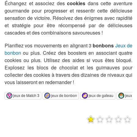
Échangez et associez des
cookies
dans cette aventure
gourmande pour progresser et ressentir cette délicieuse
sensation de victoire. Résolvez des énigmes avec rapidité
et stratégie pour être récompensé par de délicieuses
cascades et des combinaisons savoureuses !
Planifiez vos mouvements en alignant 3
bonbons
Jeux de
bonbon
ou plus. Créez des boosters en associant quatre
cookies ou plus. Utilisez des aides si vous êtes bloqué.
Explosez les blocs de chocolat et les guimauves pour
collecter des cookies à travers des dizaines de niveaux qui
vous laisseront en redemander !
jeux de Match 3
jeux de bonbon
jeux de gateau
jeux d