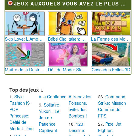
JEUX AUXQUELS VOUS AVEZ LE PLUS JOUÉ
Skip Love: L'Amour en Péril
Bébé Clic Italien: La Folie des Petits Bambins
La Ferme des Mots - Cultivez votre Vocabulaire
Maître de la Destruction: Fusion de Pioches
Défi de Mode: Star du Podium
Cascades Folles 3D
Top des jeux ↓
Style
à la Confiance
Attrapez les
Command
Fashion K-
Poissons,
Strike: Mission
Solitaire
POP
évitez les
Commando
Yukon - Le
Princesse:
Bombes !
FPS
Jeu de
Défilé de
Patience
123
Pixel Jet
Mode Ultime
Captivant
Dessine:
Fighter: