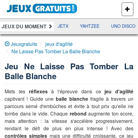
PLUS
DE
JEUX
JEUX DU MOMENT
DAMES
RAMI
JETX
YAHTZEE
UNO DISCO
Jeuxgratuits
jeux d'agilité
Ne Laisse Pas Tomber La Balle Blanche
Jeu
Ne Laisse Pas Tomber La
Balle Blanche
Mets tes
réflexes
à l'épreuve dans ce
jeu d'agilité
captivant ! Guide une
balle blanche
fragile à travers un
parcours semé d'embûches et évite à tout prix qu'elle ne
tombe dans le vide. Chaque
rebond
augmente ton score,
mais attention : la vitesse s'accélère progressivement,
rendant le défi de plus en plus intense ! Avec des
contrôles simples
mais une difficulté croissante, ce jeu