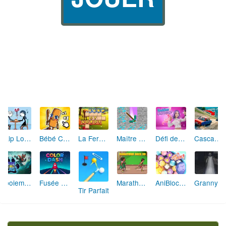
Skip Love: L'Amour en Péril
Bébé Clic Italien: La Folie des Petits Bambins
La Ferme des Mots - Cultivez votre Vocabulaire
Maître de la Destruction: Fusion de Pioches
Défi de Mode: Star du Podium
Cascades Folles 3D
Aboiement Stellaire : Aventure Canine
Fusée Chromatique: La Course des Couleurs
Marathon Champion io
AniBlocos: Connecte les Animaux Mignons!
Granny Revient 3D : Destin Maléfique
Tir Parfait