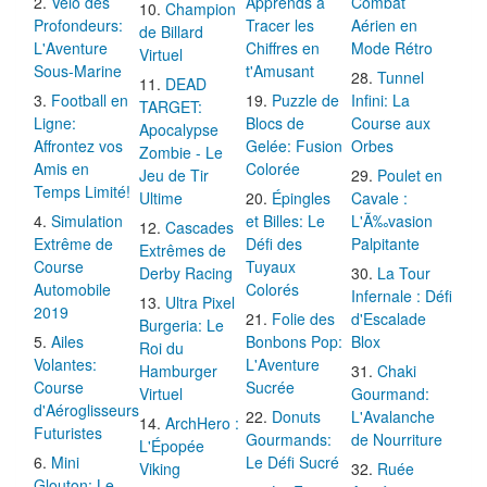
Vélo des
Apprends à
Combat
Champion
Profondeurs:
Tracer les
Aérien en
de Billard
L'Aventure
Chiffres en
Mode Rétro
Virtuel
Sous-Marine
t'Amusant
Tunnel
DEAD
Football en
Puzzle de
Infini: La
TARGET:
Ligne:
Blocs de
Course aux
Apocalypse
Affrontez vos
Gelée: Fusion
Orbes
Zombie - Le
Amis en
Colorée
Jeu de Tir
Poulet en
Temps Limité!
Ultime
Épingles
Cavale :
Simulation
et Billes: Le
L'Ã‰vasion
Cascades
Extrême de
Défi des
Palpitante
Extrêmes de
Course
Tuyaux
Derby Racing
La Tour
Automobile
Colorés
Infernale : Défi
Ultra Pixel
2019
Folie des
d'Escalade
Burgeria: Le
Ailes
Bonbons Pop:
Blox
Roi du
Volantes:
L'Aventure
Hamburger
Chaki
Course
Sucrée
Virtuel
Gourmand:
d'Aéroglisseurs
Donuts
L'Avalanche
ArchHero :
Futuristes
Gourmands:
de Nourriture
L'Épopée
Mini
Le Défi Sucré
Viking
Ruée
Glouton: Le