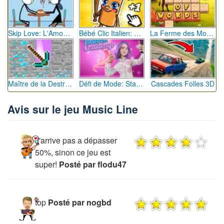
Skip Love: L'Amour en Péril
Bébé Clic Italien: La Folie des Petits Bambins
La Ferme des Mots - Cultivez votre Vocabulaire
Maître de la Destruction: Fusion de Pioches
Défi de Mode: Star du Podium
Cascades Folles 3D
Avis sur le jeu Music Line
J'arrive pas a dépasser
50%, sinon ce jeu est
super!
Posté par flodu47
top
Posté par nogbd