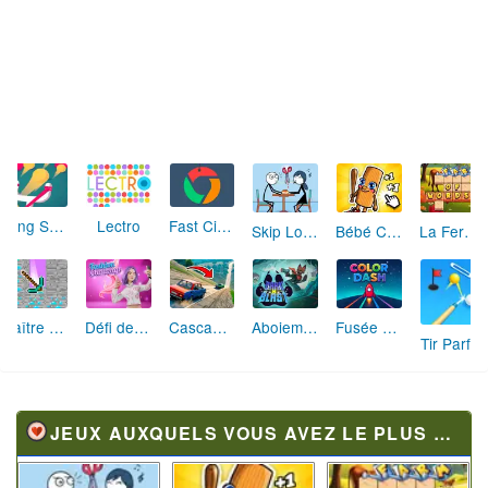
Sling Shot
Lectro
Fast Circles
Skip Love: L'Amour en Péril
Bébé Clic Italien: La Folie des Petits Bambins
La Ferme des Mots - Cultivez votre Vocabulaire
Maître de la Destruction: Fusion de Pioches
Défi de Mode: Star du Podium
Cascades Folles 3D
Aboiement Stellaire : Aventure Canine
Fusée Chromatique: La Course des Couleurs
Tir Parfait
JEUX AUXQUELS VOUS AVEZ LE PLUS JOUÉ