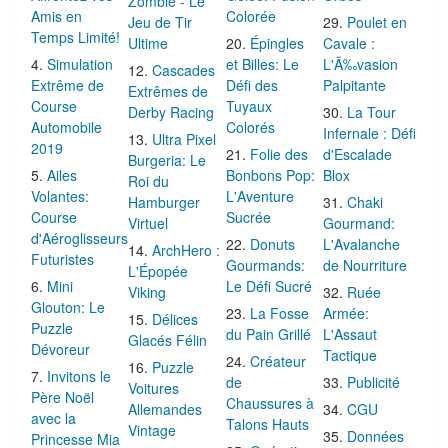
Zombie - Le
Amis en
Colorée
Jeu de Tir
Poulet en
Temps Limité!
Ultime
Épingles
Cavale :
Simulation
et Billes: Le
L'Ã‰vasion
Cascades
Extrême de
Défi des
Palpitante
Extrêmes de
Course
Tuyaux
Derby Racing
La Tour
Automobile
Colorés
Infernale : Défi
Ultra Pixel
2019
Folie des
d'Escalade
Burgeria: Le
Ailes
Bonbons Pop:
Blox
Roi du
Volantes:
L'Aventure
Hamburger
Chaki
Course
Sucrée
Virtuel
Gourmand:
d'Aéroglisseurs
Donuts
L'Avalanche
ArchHero :
Futuristes
Gourmands:
de Nourriture
L'Épopée
Mini
Le Défi Sucré
Viking
Ruée
Glouton: Le
La Fosse
Armée:
Délices
Puzzle
du Pain Grillé
L'Assaut
Glacés Félin
Dévoreur
Tactique
Créateur
Puzzle
Invitons le
de
Publicité
Voitures
Père Noël
Chaussures à
Allemandes
CGU
avec la
Talons Hauts
Vintage
Données
Princesse Mia