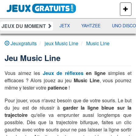
PLUS
DE
JEUX
JEUX DU MOMENT
DAMES
RAMI
JETX
YAHTZEE
UNO DISCO
Jeuxgratuits
jeux Music Line
Music Line
Jeu
Music Line
Vous aimez les
Jeux de réflexes
en ligne
simples et
efficaces ? Alors jouez au jeu
Music Line
, vous pourrez
même y tester votre
patience
!
Pour jouer, vous n'avez besoin que de votre souris. Le but
du jeu est de réussir à
garder la ligne bleue sur la
trajectoire
qu'elle va emprunter aussi longtemps que
possible. Dès que la trajectoire bifurque, faites un clic
gauche avec votre souris pour ne pas laisser la ligne sortir