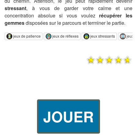
du chemin. Attention, le jeu peut rapidement devenir
stressant
, à vous de garder votre calme et une
concentration absolue si vous voulez
récupérer les
gemmes
disposées sur le parcours et terminer le partie.
jeux de patience
jeux de réflexes
jeux stressants
jeux 
JOUER