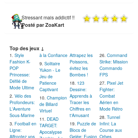
Stressant mais addictif !!
Posté par ZoaKart
Top des jeux ↓
Style
à la Confiance
Attrapez les
Command
Fashion K-
Poissons,
Strike: Mission
Solitaire
POP
évitez les
Commando
Yukon - Le
Princesse:
Bombes !
FPS
Jeu de
Défilé de
Patience
123
Pixel Jet
Mode Ultime
Captivant
Dessine:
Fighter:
Vélo des
Apprends à
Combat
Champion
Profondeurs:
Tracer les
Aérien en
de Billard
L'Aventure
Chiffres en
Mode Rétro
Virtuel
Sous-Marine
t'Amusant
Tunnel
DEAD
Football en
Puzzle de
Infini: La
TARGET:
Ligne:
Blocs de
Course aux
Apocalypse
Affrontez vos
Gelée: Fusion
Orbes