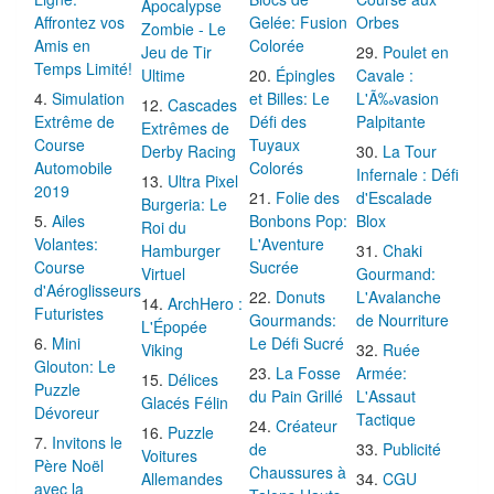
Apocalypse
Affrontez vos
Gelée: Fusion
Orbes
Zombie - Le
Amis en
Colorée
Jeu de Tir
Poulet en
Temps Limité!
Ultime
Épingles
Cavale :
Simulation
et Billes: Le
L'Ã‰vasion
Cascades
Extrême de
Défi des
Palpitante
Extrêmes de
Course
Tuyaux
Derby Racing
La Tour
Automobile
Colorés
Infernale : Défi
Ultra Pixel
2019
Folie des
d'Escalade
Burgeria: Le
Ailes
Bonbons Pop:
Blox
Roi du
Volantes:
L'Aventure
Hamburger
Chaki
Course
Sucrée
Virtuel
Gourmand:
d'Aéroglisseurs
Donuts
L'Avalanche
ArchHero :
Futuristes
Gourmands:
de Nourriture
L'Épopée
Mini
Le Défi Sucré
Viking
Ruée
Glouton: Le
La Fosse
Armée:
Délices
Puzzle
du Pain Grillé
L'Assaut
Glacés Félin
Dévoreur
Tactique
Créateur
Puzzle
Invitons le
de
Publicité
Voitures
Père Noël
Chaussures à
Allemandes
CGU
avec la