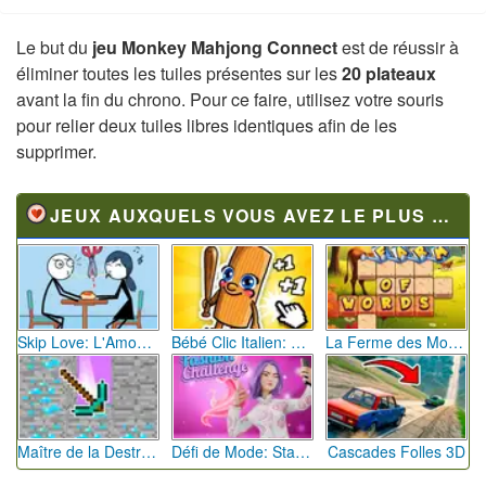
Le but du
jeu Monkey Mahjong Connect
est de réussir à
éliminer toutes les tuiles présentes sur les
20 plateaux
avant la fin du chrono. Pour ce faire, utilisez votre souris
pour relier deux tuiles libres identiques afin de les
supprimer.
JEUX AUXQUELS VOUS AVEZ LE PLUS JOUÉ
Skip Love: L'Amour en Péril
Bébé Clic Italien: La Folie des Petits Bambins
La Ferme des Mots - Cultivez votre Vocabulaire
Maître de la Destruction: Fusion de Pioches
Défi de Mode: Star du Podium
Cascades Folles 3D