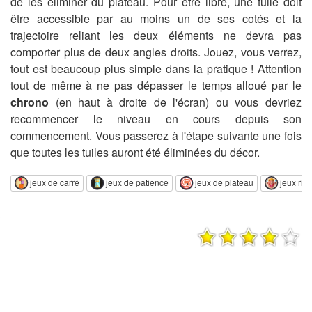
de les éliminer du plateau. Pour être libre, une tuile doit
être accessible par au moins un de ses cotés et la
trajectoire reliant les deux éléments ne devra pas
comporter plus de deux angles droits. Jouez, vous verrez,
tout est beaucoup plus simple dans la pratique ! Attention
tout de même à ne pas dépasser le temps alloué par le
chrono
(en haut à droite de l'écran) ou vous devriez
recommencer le niveau en cours depuis son
commencement. Vous passerez à l'étape suivante une fois
que toutes les tuiles auront été éliminées du décor.
jeux de carré
jeux de patience
jeux de plateau
jeux rig