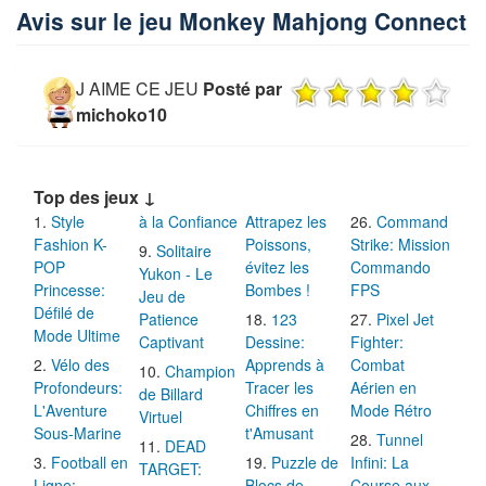
Avis sur le jeu Monkey Mahjong Connect
J AIME CE JEU
Posté par
michoko10
Top des jeux ↓
Style
à la Confiance
Attrapez les
Command
Fashion K-
Poissons,
Strike: Mission
Solitaire
POP
évitez les
Commando
Yukon - Le
Princesse:
Bombes !
FPS
Jeu de
Défilé de
Patience
123
Pixel Jet
Mode Ultime
Captivant
Dessine:
Fighter:
Vélo des
Apprends à
Combat
Champion
Profondeurs:
Tracer les
Aérien en
de Billard
L'Aventure
Chiffres en
Mode Rétro
Virtuel
Sous-Marine
t'Amusant
Tunnel
DEAD
Football en
Puzzle de
Infini: La
TARGET:
Ligne:
Blocs de
Course aux