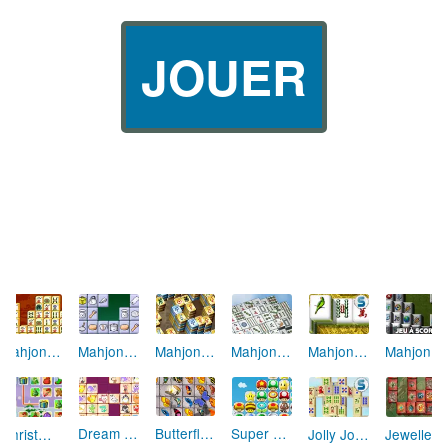
JOUER
Mahjong Connect
Mahjong Cook
Mahjong Alchimie
Mahjong Solitaire
Mahjongg 3D
Mahjong Tower
Dream Pet Link
Butterfly Kyodai
Super Mario Connect Mahjong
Christmas Connect
Jolly Jong
Jewellery Mahjong