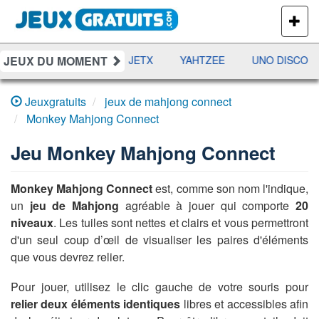
PLUS
DE
JEUX
JEUX DU MOMENT
DAMES
RAMI
JETX
YAHTZEE
UNO DISCO
Jeuxgratuits
jeux de mahjong connect
Monkey Mahjong Connect
Jeu
Monkey Mahjong Connect
Monkey Mahjong Connect
est, comme son nom l'indique,
un
jeu de Mahjong
agréable à jouer qui comporte
20
niveaux
. Les tuiles sont nettes et clairs et vous permettront
d'un seul coup d’œil de visualiser les paires d'éléments
que vous devrez relier.
Pour jouer, utilisez le clic gauche de votre souris pour
relier deux éléments identiques
libres et accessibles afin