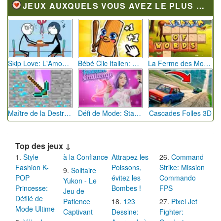
JEUX AUXQUELS VOUS AVEZ LE PLUS JOUÉ
Skip Love: L'Amour en Péril
Bébé Clic Italien: La Folie des Petits Bambins
La Ferme des Mots - Cultivez votre Vocabulaire
Maître de la Destruction: Fusion de Pioches
Défi de Mode: Star du Podium
Cascades Folles 3D
Top des jeux ↓
Style
à la Confiance
Attrapez les
Command
Fashion K-
Poissons,
Strike: Mission
Solitaire
POP
évitez les
Commando
Yukon - Le
Princesse:
Bombes !
FPS
Jeu de
Défilé de
Patience
123
Pixel Jet
Mode Ultime
Captivant
Dessine:
Fighter: