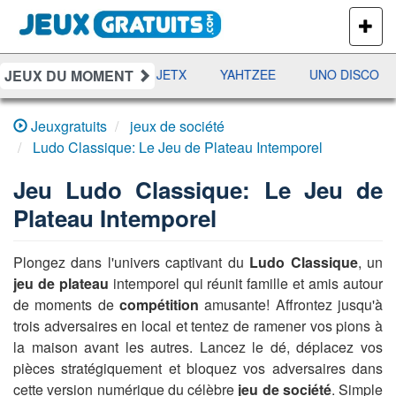
PLUS
DE
JEUX
JEUX DU MOMENT
DAMES
RAMI
JETX
YAHTZEE
UNO DISCO
Jeuxgratuits
jeux de société
Ludo Classique: Le Jeu de Plateau Intemporel
Jeu
Ludo Classique: Le Jeu de
Plateau Intemporel
Plongez dans l'univers captivant du
Ludo Classique
, un
jeu de plateau
intemporel qui réunit famille et amis autour
de moments de
compétition
amusante! Affrontez jusqu'à
trois adversaires en local et tentez de ramener vos pions à
la maison avant les autres. Lancez le dé, déplacez vos
pièces stratégiquement et bloquez vos adversaires dans
cette version numérique du célèbre
jeu de société
. Simple