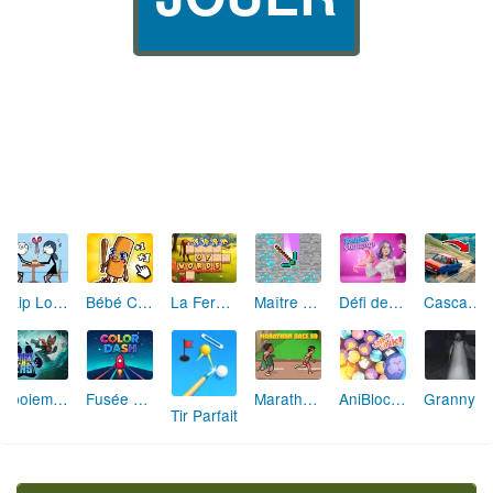
Skip Love: L'Amour en Péril
Bébé Clic Italien: La Folie des Petits Bambins
La Ferme des Mots - Cultivez votre Vocabulaire
Maître de la Destruction: Fusion de Pioches
Défi de Mode: Star du Podium
Cascades Folles 3D
Aboiement Stellaire : Aventure Canine
Fusée Chromatique: La Course des Couleurs
Marathon Champion io
AniBlocos: Connecte les Animaux Mignons!
Granny Revient 3D : Destin Maléfique
Tir Parfait