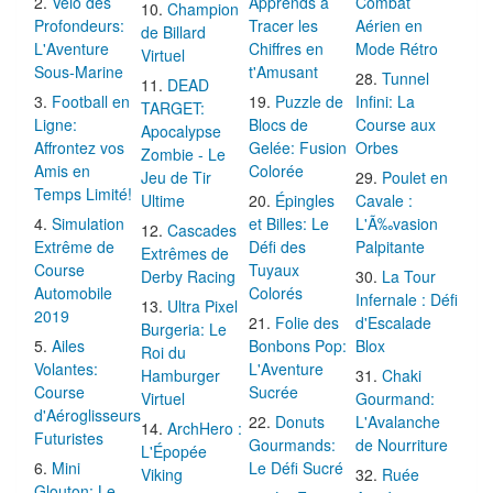
Vélo des
Apprends à
Combat
Champion
Profondeurs:
Tracer les
Aérien en
de Billard
L'Aventure
Chiffres en
Mode Rétro
Virtuel
Sous-Marine
t'Amusant
Tunnel
DEAD
Football en
Puzzle de
Infini: La
TARGET:
Ligne:
Blocs de
Course aux
Apocalypse
Affrontez vos
Gelée: Fusion
Orbes
Zombie - Le
Amis en
Colorée
Jeu de Tir
Poulet en
Temps Limité!
Ultime
Épingles
Cavale :
Simulation
et Billes: Le
L'Ã‰vasion
Cascades
Extrême de
Défi des
Palpitante
Extrêmes de
Course
Tuyaux
Derby Racing
La Tour
Automobile
Colorés
Infernale : Défi
Ultra Pixel
2019
Folie des
d'Escalade
Burgeria: Le
Ailes
Bonbons Pop:
Blox
Roi du
Volantes:
L'Aventure
Hamburger
Chaki
Course
Sucrée
Virtuel
Gourmand:
d'Aéroglisseurs
Donuts
L'Avalanche
ArchHero :
Futuristes
Gourmands:
de Nourriture
L'Épopée
Mini
Le Défi Sucré
Viking
Ruée
Glouton: Le