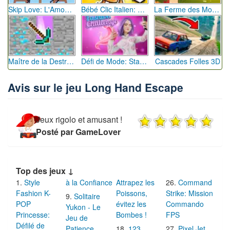
Skip Love: L'Amour en Péril
Bébé Clic Italien: La Folie des Petits Bambins
La Ferme des Mots - Cultivez votre Vocabulaire
Maître de la Destruction: Fusion de Pioches
Défi de Mode: Star du Podium
Cascades Folles 3D
Avis sur le jeu Long Hand Escape
Jeux rigolo et amusant !
Posté par GameLover
Top des jeux ↓
Style
à la Confiance
Attrapez les
Command
Fashion K-
Poissons,
Strike: Mission
Solitaire
POP
évitez les
Commando
Yukon - Le
Princesse:
Bombes !
FPS
Jeu de
Défilé de
Patience
123
Pixel Jet