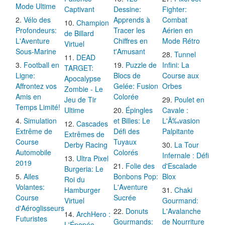
Mode Ultime
Captivant
Dessine:
Fighter:
Vélo des
Apprends à
Combat
Champion
Profondeurs:
Tracer les
Aérien en
de Billard
L'Aventure
Chiffres en
Mode Rétro
Virtuel
Sous-Marine
t'Amusant
Tunnel
DEAD
Football en
Puzzle de
Infini: La
TARGET:
Ligne:
Blocs de
Course aux
Apocalypse
Affrontez vos
Gelée: Fusion
Orbes
Zombie - Le
Amis en
Colorée
Jeu de Tir
Poulet en
Temps Limité!
Ultime
Épingles
Cavale :
Simulation
et Billes: Le
L'Ã‰vasion
Cascades
Extrême de
Défi des
Palpitante
Extrêmes de
Course
Tuyaux
Derby Racing
La Tour
Automobile
Colorés
Infernale : Défi
Ultra Pixel
2019
Folie des
d'Escalade
Burgeria: Le
Ailes
Bonbons Pop:
Blox
Roi du
Volantes:
L'Aventure
Hamburger
Chaki
Course
Sucrée
Virtuel
Gourmand:
d'Aéroglisseurs
Donuts
L'Avalanche
ArchHero :
Futuristes
Gourmands:
de Nourriture
L'Épopée