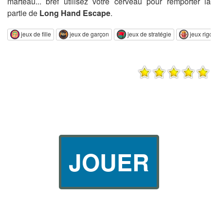
marteau... bref utilisez votre cerveau pour remporter la
partie de
Long Hand Escape
.
jeux de fille
jeux de garçon
jeux de stratégie
jeux rigolo
JOUER