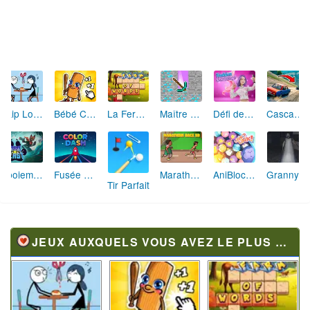
Skip Love: L'Amour en Péril
Bébé Clic Italien: La Folie des Petits Bambins
La Ferme des Mots - Cultivez votre Vocabulaire
Maître de la Destruction: Fusion de Pioches
Défi de Mode: Star du Podium
Cascades Folles 3D
Aboiement Stellaire : Aventure Canine
Fusée Chromatique: La Course des Couleurs
Marathon Champion io
AniBlocos: Connecte les Animaux Mignons!
Granny Revient 3D : Destin Maléfique
Tir Parfait
JEUX AUXQUELS VOUS AVEZ LE PLUS JOUÉ